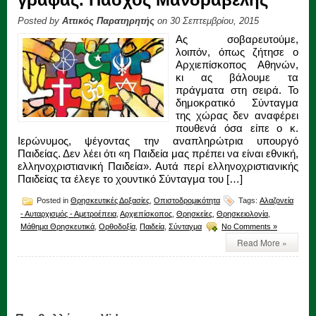
Posted by
Αττικός Παρατηρητής
on 30 Σεπτεμβρίου, 2015
Ας σοβαρευτούμε,
λοιπόν, όπως ζήτησε ο
Αρχιεπίσκοπος Αθηνών,
κι ας βάλουμε τα
πράγματα στη σειρά. Το
δημοκρατικό Σύνταγμα
της χώρας δεν αναφέρει
πουθενά όσα είπε ο κ.
Ιερώνυμος, ψέγοντας την αναπληρώτρια υπουργό
Παιδείας. Δεν λέει ότι «η Παιδεία μας πρέπει να είναι εθνική,
ελληνοχριστιανική Παιδεία». Αυτά περί ελληνοχριστιανικής
Παιδείας τα έλεγε το χουντικό Σύνταγμα του […]
Posted in
Θρησκευτικές Δοξασίες
,
Οπιστοδρομικότητα
Tags:
Αλαζονεία
- Αυταρχισμός - Αμετροέπεια
,
Αρχιεπίσκοπος
,
Θρησκείες
,
Θρησκειολογία
,
Μάθημα Θρησκευτικά
,
Ορθοδοξία
,
Παιδεία
,
Σύνταγμα
No Comments »
Read More »