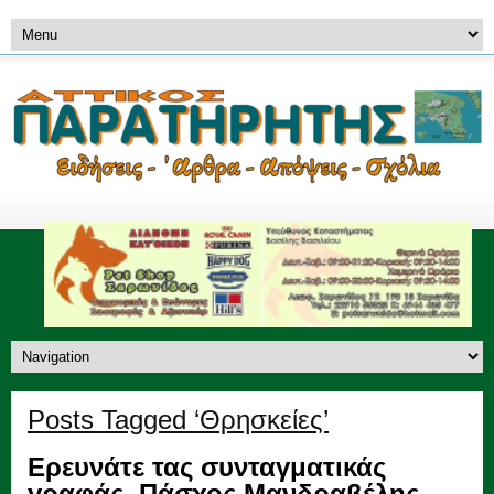
Posts Tagged ‘Θρησκείες’
Ερευνάτε τας συνταγματικάς
γραφάς. Πάσχος Μανδραβέλης