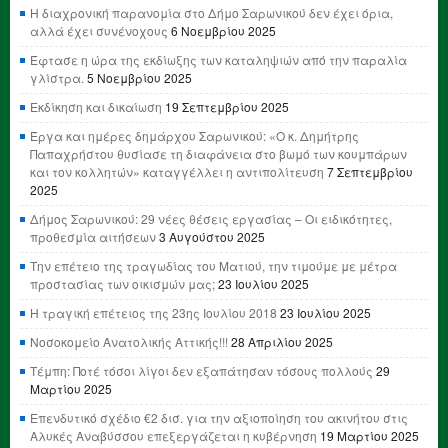
Η διαχρονική παρανομία στο Δήμο Σαρωνικού δεν έχει όρια,
αλλά έχει συνένοχους
6 Νοεμβρίου 2025
Έφτασε η ώρα της εκδίωξης των καταληψιών από την παραλία
γλίστρα.
5 Νοεμβρίου 2025
Εκδίκηση και δικαίωση
19 Σεπτεμβρίου 2025
Έργα και ημέρες δημάρχου Σαρωνικού: «Ο κ. Δημήτρης
Παπαχρήστου θυσίασε τη διαφάνεια στο βωμό των κουμπάρων
και τον κολλητών» καταγγέλλει η αντιπολίτευση
7 Σεπτεμβρίου
2025
Δήμος Σαρωνικού: 29 νέες θέσεις εργασίας – Οι ειδικότητες,
προθεσμία αιτήσεων
3 Αυγούστου 2025
Την επέτειο της τραγωδίας του Ματιού, την τιμούμε με μέτρα
προστασίας των οικισμών μας;
23 Ιουλίου 2025
Η τραγική επέτειος της 23ης Ιουλίου 2018
23 Ιουλίου 2025
Νοσοκομείο Ανατολικής Αττικής!!!
28 Απριλίου 2025
Τέμπη: Ποτέ τόσοι λίγοι δεν εξαπάτησαν τόσους πολλούς
29
Μαρτίου 2025
Επενδυτικό σχέδιο €2 δισ. για την αξιοποίηση του ακινήτου στις
Αλυκές Αναβύσσου επεξεργάζεται η κυβέρνηση
19 Μαρτίου 2025