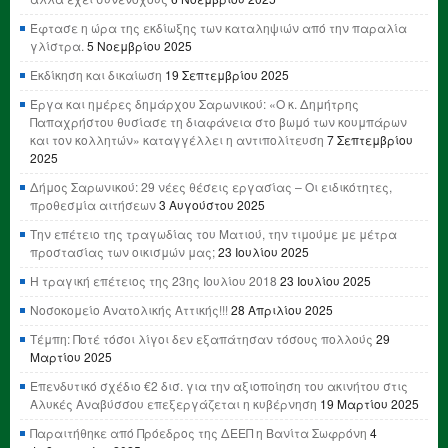
Έφτασε η ώρα της εκδίωξης των καταληψιών από την παραλία
γλίστρα.
5 Νοεμβρίου 2025
Εκδίκηση και δικαίωση
19 Σεπτεμβρίου 2025
Έργα και ημέρες δημάρχου Σαρωνικού: «Ο κ. Δημήτρης
Παπαχρήστου θυσίασε τη διαφάνεια στο βωμό των κουμπάρων
και τον κολλητών» καταγγέλλει η αντιπολίτευση
7 Σεπτεμβρίου
2025
Δήμος Σαρωνικού: 29 νέες θέσεις εργασίας – Οι ειδικότητες,
προθεσμία αιτήσεων
3 Αυγούστου 2025
Την επέτειο της τραγωδίας του Ματιού, την τιμούμε με μέτρα
προστασίας των οικισμών μας;
23 Ιουλίου 2025
Η τραγική επέτειος της 23ης Ιουλίου 2018
23 Ιουλίου 2025
Νοσοκομείο Ανατολικής Αττικής!!!
28 Απριλίου 2025
Τέμπη: Ποτέ τόσοι λίγοι δεν εξαπάτησαν τόσους πολλούς
29
Μαρτίου 2025
Επενδυτικό σχέδιο €2 δισ. για την αξιοποίηση του ακινήτου στις
Αλυκές Αναβύσσου επεξεργάζεται η κυβέρνηση
19 Μαρτίου 2025
Παραιτήθηκε από Πρόεδρος της ΔΕΕΠ η Βανίτα Σωφρόνη
4