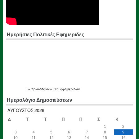
Ημερήσιες Πολιτικές Εφημεριδες
Τα
πρωτοσέλιδα
των εφημερίδων
Ημερολόγιο Δημοσιεύσεων
ΑΎΓΟΥΣΤΟΣ 2026
Δ
Τ
Τ
Π
Π
Σ
Κ
1
2
3
4
5
6
7
8
9
10
11
12
13
14
15
16