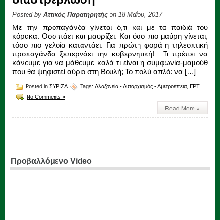
Posted by
Αττικός Παρατηρητής
on 18 Μαΐου, 2017
Με την προπαγάνδα γίνεται ό,τι και με τα παιδιά του
κόρακα. Οσο πάει και μαυρίζει. Και όσο πιο μαύρη γίνεται,
τόσο πιο γελοία καταντάει. Για πρώτη φορά η τηλεοπτική
προπαγάνδα ξεπερνάει την κυβερνητική! Τι πρέπει να
κάνουμε για να μάθουμε καλά τι είναι η συμφωνία-μαμούθ
που θα ψηφιστεί αύριο στη Βουλή; Το πολύ απλό: να […]
Posted in
ΣΥΡΙΖΑ
Tags:
Αλαζονεία - Αυταρχισμός - Αμετροέπεια
,
ΕΡΤ
No Comments »
Read More »
Προβαλλόμενο Video