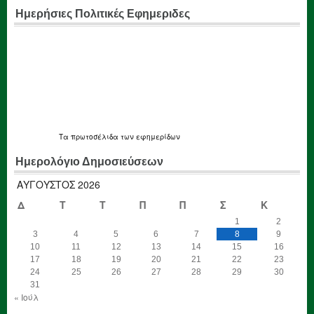
Ημερήσιες Πολιτικές Εφημεριδες
Τα
πρωτοσέλιδα
των εφημερίδων
Ημερολόγιο Δημοσιεύσεων
ΑΎΓΟΥΣΤΟΣ 2026
Δ
Τ
Τ
Π
Π
Σ
Κ
1
2
3
4
5
6
7
8
9
10
11
12
13
14
15
16
17
18
19
20
21
22
23
24
25
26
27
28
29
30
31
« Ιούλ