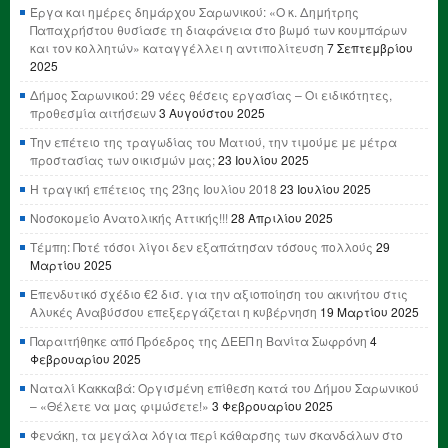
Έργα και ημέρες δημάρχου Σαρωνικού: «Ο κ. Δημήτρης
Παπαχρήστου θυσίασε τη διαφάνεια στο βωμό των κουμπάρων
και τον κολλητών» καταγγέλλει η αντιπολίτευση
7 Σεπτεμβρίου
2025
Δήμος Σαρωνικού: 29 νέες θέσεις εργασίας – Οι ειδικότητες,
προθεσμία αιτήσεων
3 Αυγούστου 2025
Την επέτειο της τραγωδίας του Ματιού, την τιμούμε με μέτρα
προστασίας των οικισμών μας;
23 Ιουλίου 2025
Η τραγική επέτειος της 23ης Ιουλίου 2018
23 Ιουλίου 2025
Νοσοκομείο Ανατολικής Αττικής!!!
28 Απριλίου 2025
Τέμπη: Ποτέ τόσοι λίγοι δεν εξαπάτησαν τόσους πολλούς
29
Μαρτίου 2025
Επενδυτικό σχέδιο €2 δισ. για την αξιοποίηση του ακινήτου στις
Αλυκές Αναβύσσου επεξεργάζεται η κυβέρνηση
19 Μαρτίου 2025
Παραιτήθηκε από Πρόεδρος της ΔΕΕΠ η Βανίτα Σωφρόνη
4
Φεβρουαρίου 2025
Ναταλί Κακκαβά: Οργισμένη επίθεση κατά του Δήμου Σαρωνικού
– «Θέλετε να μας φιμώσετε!»
3 Φεβρουαρίου 2025
Φενάκη, τα μεγάλα λόγια περί κάθαρσης των σκανδάλων στο