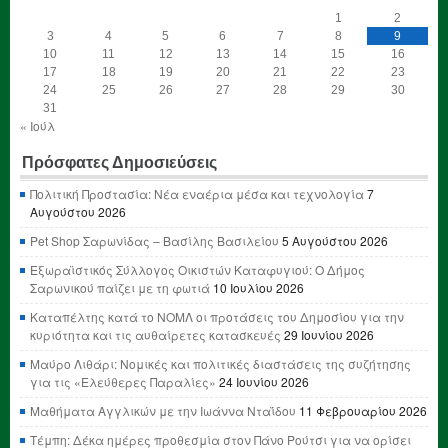
1
2
3
4
5
6
7
8
9
10
11
12
13
14
15
16
17
18
19
20
21
22
23
24
25
26
27
28
29
30
31
« Ιούλ
Πρόσφατες Δημοσιεύσεις
Πολιτική Προστασία: Νέα εναέρια μέσα και τεχνολογία
7
Αυγούστου 2026
Pet Shop Σαρωνίδας – Βασίλης Βασιλείου
5 Αυγούστου 2026
Εξωραϊστικός Σύλλογος Οικιστών Καταφυγιού: Ο Δήμος
Σαρωνικού παίζει με τη φωτιά
10 Ιουλίου 2026
Καταπέλτης κατά το ΝΟΜΛ οι προτάσεις του Δημοσίου για την
κυριότητα και τις αυθαίρετες κατασκευές
29 Ιουνίου 2026
Μαύρο Λιθάρι: Νομικές και πολιτικές διαστάσεις της συζήτησης
για τις «Ελεύθερες Παραλίες»
24 Ιουνίου 2026
Μαθήματα Αγγλικών με την Ιωάννα Νταΐδου
11 Φεβρουαρίου 2026
Τέμπη: Δέκα ημέρες προθεσμία στον Πάνο Ρούτσι για να ορίσει