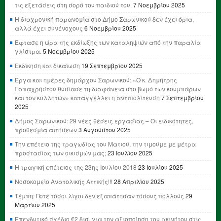
τις εξετάσεις στη σορό του παιδιού του.
7 Νοεμβρίου 2025
Η διαχρονική παρανομία στο Δήμο Σαρωνικού δεν έχει όρια,
αλλά έχει συνένοχους
6 Νοεμβρίου 2025
Έφτασε η ώρα της εκδίωξης των καταληψιών από την παραλία
γλίστρα.
5 Νοεμβρίου 2025
Εκδίκηση και δικαίωση
19 Σεπτεμβρίου 2025
Έργα και ημέρες δημάρχου Σαρωνικού: «Ο κ. Δημήτρης
Παπαχρήστου θυσίασε τη διαφάνεια στο βωμό των κουμπάρων
και τον κολλητών» καταγγέλλει η αντιπολίτευση
7 Σεπτεμβρίου
2025
Δήμος Σαρωνικού: 29 νέες θέσεις εργασίας – Οι ειδικότητες,
προθεσμία αιτήσεων
3 Αυγούστου 2025
Την επέτειο της τραγωδίας του Ματιού, την τιμούμε με μέτρα
προστασίας των οικισμών μας;
23 Ιουλίου 2025
Η τραγική επέτειος της 23ης Ιουλίου 2018
23 Ιουλίου 2025
Νοσοκομείο Ανατολικής Αττικής!!!
28 Απριλίου 2025
Τέμπη: Ποτέ τόσοι λίγοι δεν εξαπάτησαν τόσους πολλούς
29
Μαρτίου 2025
Επενδυτικό σχέδιο €2 δισ. για την αξιοποίηση του ακινήτου στις