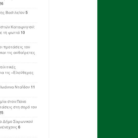
26
λης Βασιλείου
5
ιστών Καταφυγιού:
ε τη φωτιά
10
ι προτάσεις του
 και τις αυθαίρετες
πολιτικές
ια τις «Ελεύθερες
 Ιωάννα Νταΐδου
11
μία στον Πάνο
ετάσεις στη σορό του
25
ο Δήμο Σαρωνικού
υνένοχους
6