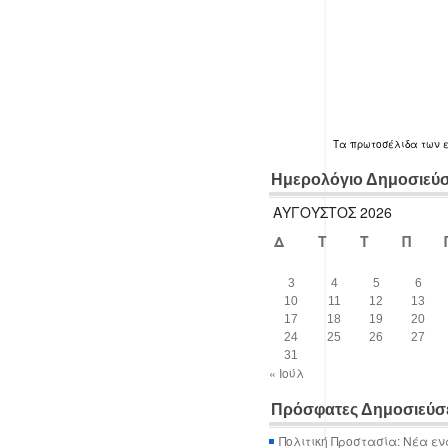
Τα
πρωτοσέλιδα
των 
Ημερολόγιο Δημοσιεύ
ΑΎΓΟΥΣΤΟΣ 2026
Δ
Τ
Τ
Π
3
4
5
6
10
11
12
13
17
18
19
20
24
25
26
27
31
« Ιούλ
Πρόσφατες Δημοσιεύσ
Πολιτική Προστασία: Νέα εν