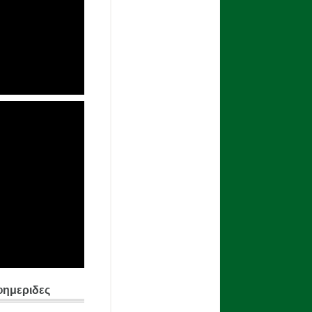
φημεριδες