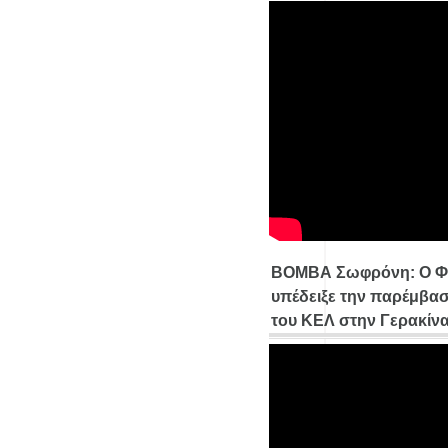
ΒΟΜΒΑ Σωφρόνη: Ο Φ
υπέδειξε την παρέμβασ
του ΚΕΛ στην Γερακίν