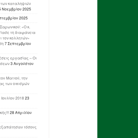
 των καταληψιών
5 Νοεμβρίου 2025
πτεμβρίου 2025
Σαρωνικού: «Ο κ.
ίασε τη διαφάνεια
ι τον κολλητών»
ση
7 Σεπτεμβρίου
έσεις εργασίας – Οι
ήσεων
3 Αυγούστου
του Ματιού, την
ας των οικισμών
 Ιουλίου 2018
23
ής!!!
28 Απριλίου
ν εξαπάτησαν τόσους