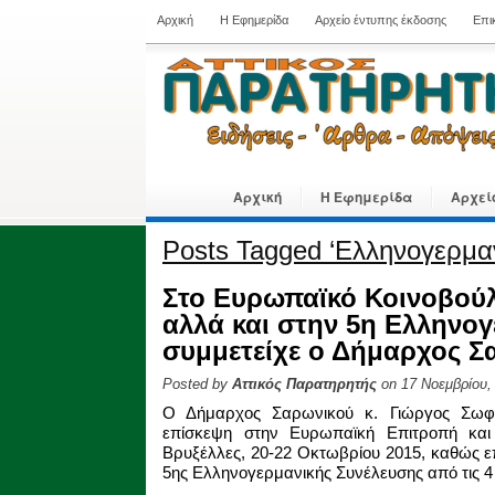
Αρχική
Η Εφημερίδα
Αρχείο έντυπης έκδοσης
Επι
Αρχική
Η Εφημερίδα
Αρχεί
Posts Tagged ‘Ελληνογερμα
Στο Ευρωπαϊκό Κοινοβούλ
αλλά και στην 5η Ελληνο
συμμετείχε ο Δήμαρχος Σ
Posted by
Αττικός Παρατηρητής
on 17 Νοεμβρίου,
Ο Δήμαρχος Σαρωνικού κ. Γιώργος Σωφρ
επίσκεψη στην Ευρωπαϊκή Επιτροπή και 
Βρυξέλλες, 20-22 Οκτωβρίου 2015, καθώς επ
5ης Ελληνογερμανικής Συνέλευσης από τις 4