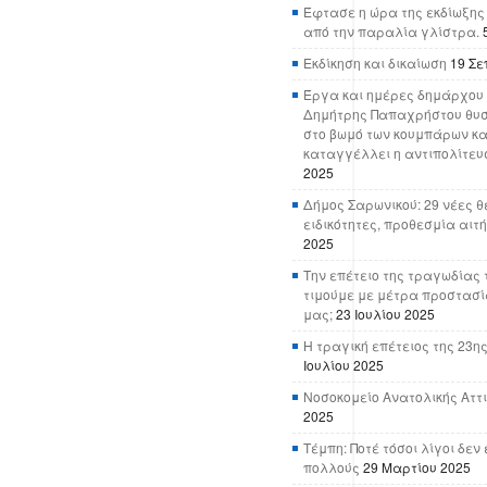
Έφτασε η ώρα της εκδίωξης
από την παραλία γλίστρα.
Εκδίκηση και δικαίωση
19 Σε
Έργα και ημέρες δημάρχου 
Δημήτρης Παπαχρήστου θυσ
στο βωμό των κουμπάρων κα
καταγγέλλει η αντιπολίτευ
2025
Δήμος Σαρωνικού: 29 νέες θ
ειδικότητες, προθεσμία αιτ
2025
Την επέτειο της τραγωδίας 
τιμούμε με μέτρα προστασί
μας;
23 Ιουλίου 2025
Η τραγική επέτειος της 23ης
Ιουλίου 2025
Νοσοκομείο Ανατολικής Αττικ
2025
Τέμπη: Ποτέ τόσοι λίγοι δε
πολλούς
29 Μαρτίου 2025