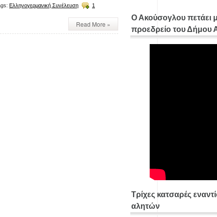
gs:
Ελληνογερμανική Συνέλευση
1
Ο Ακούσογλου πετάει 
Read More »
προεδρείο του Δήμου
Τρίχες κατσαρές εναντ
αλητών