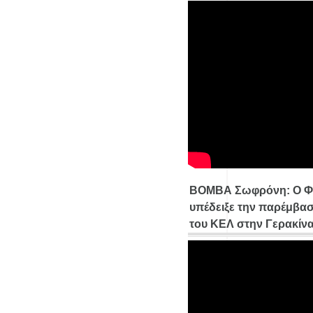
ΒΟΜΒΑ Σωφρόνη: Ο Φ
υπέδειξε την παρέμβασ
του ΚΕΛ στην Γερακίν