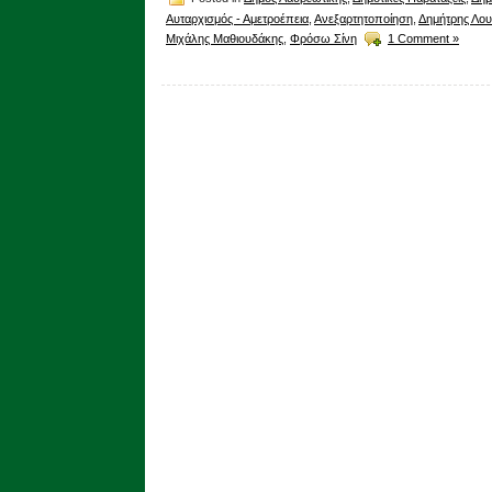
Αυταρχισμός - Αμετροέπεια
,
Ανεξαρτητοποίηση
,
Δημήτρης Λο
Μιχάλης Μαθιουδάκης
,
Φρόσω Σίνη
1 Comment »