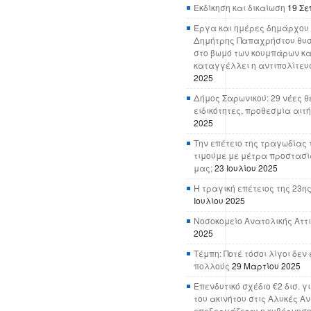
Εκδίκηση και δικαίωση
19 Σε
Έργα και ημέρες δημάρχου 
Δημήτρης Παπαχρήστου θυσ
στο βωμό των κουμπάρων κα
καταγγέλλει η αντιπολίτευ
2025
Δήμος Σαρωνικού: 29 νέες θ
ειδικότητες, προθεσμία αιτ
2025
Την επέτειο της τραγωδίας 
τιμούμε με μέτρα προστασί
μας;
23 Ιουλίου 2025
Η τραγική επέτειος της 23ης
Ιουλίου 2025
Νοσοκομείο Ανατολικής Αττικ
2025
Τέμπη: Ποτέ τόσοι λίγοι δε
πολλούς
29 Μαρτίου 2025
Επενδυτικό σχέδιο €2 δισ. γ
του ακινήτου στις Αλυκές Α
επεξεργάζεται η κυβέρνησ