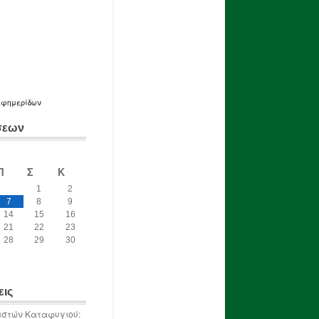
εφημερίδων
σεων
Π
Σ
Κ
1
2
7
8
9
14
15
16
21
22
23
28
29
30
εις
ιστών Καταφυγιού: