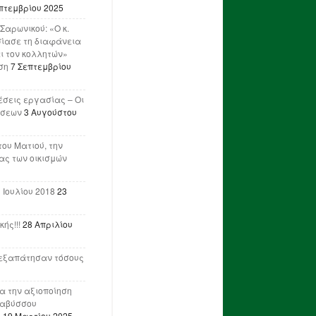
πτεμβρίου 2025
Σαρωνικού: «Ο κ.
ίασε τη διαφάνεια
ι τον κολλητών»
ση
7 Σεπτεμβρίου
έσεις εργασίας – Οι
ήσεων
3 Αυγούστου
του Ματιού, την
ας των οικισμών
 Ιουλίου 2018
23
ής!!!
28 Απριλίου
ν εξαπάτησαν τόσους
ια την αξιοποίηση
ναβύσσου
η
19 Μαρτίου 2025