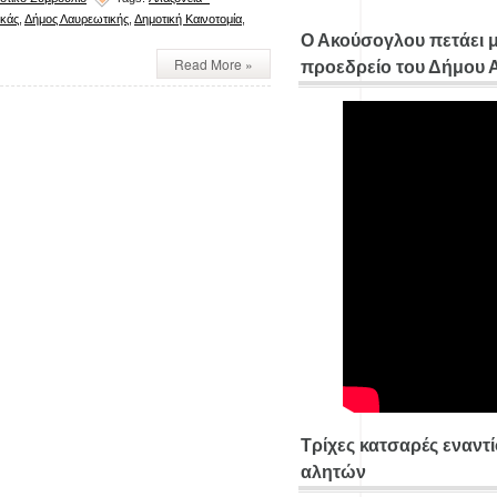
υκάς
,
Δήμος Λαυρεωτικής
,
Δημοτική Καινοτομία
,
Ο Ακούσογλου πετάει 
Read More »
προεδρείο του Δήμου
Τρίχες κατσαρές εναντ
αλητών