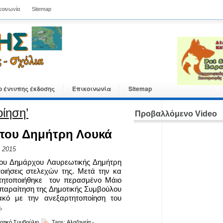
κοινωνία
Sitemap
ο έντυπης έκδοσης
Επικοινωνία
Sitemap
ίηση’
Προβαλλόμενο Video
 του Δημήτρη Λουκά
 2015
ου Δημάρχου Λαυρεωτικής Δημήτρη
οιήσεις στελεχών της. Μετά την κα
τητοποιήθηκε τον περασμένο Μάιο
η παραίτηση της Δημοτικής Συμβούλου
κό με την ανεξαρτητοποίηση του
.
οτικό Συμβούλιο
Tags:
Αλαζονεία -