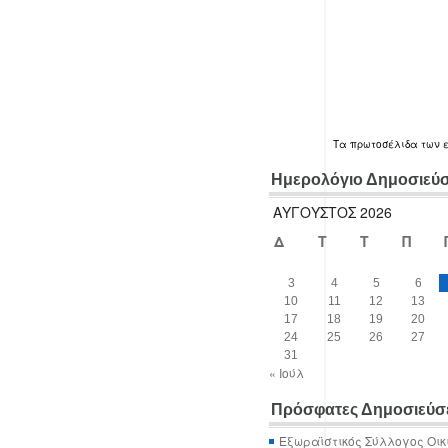
Τα
πρωτοσέλιδα
των 
Ημερολόγιο Δημοσιεύ
ΑΎΓΟΥΣΤΟΣ 2026
Δ
Τ
Τ
Π
3
4
5
6
10
11
12
13
17
18
19
20
24
25
26
27
31
« Ιούλ
Πρόσφατες Δημοσιεύσ
Εξωραϊστικός Σύλλογος Οικ