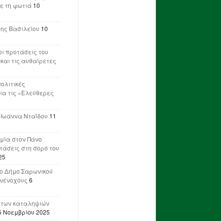
ε τη φωτιά
10
λης Βασιλείου
10
ι προτάσεις του
 και τις αυθαίρετες
πολιτικές
ια τις «Ελεύθερες
 Ιωάννα Νταΐδου
11
μία στον Πάνο
ετάσεις στη σορό του
25
ο Δήμο Σαρωνικού
υνένοχους
6
 των καταληψιών
5 Νοεμβρίου 2025