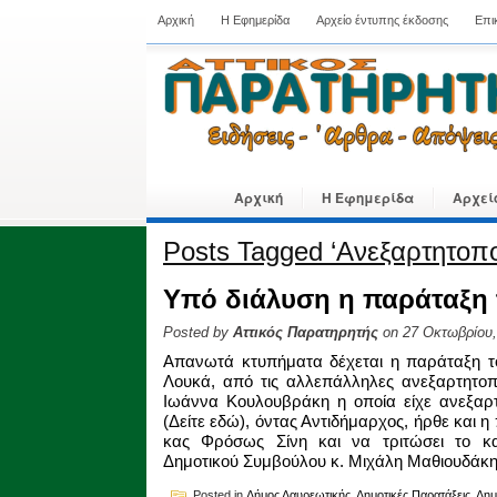
Αρχική
Η Εφημερίδα
Αρχείο έντυπης έκδοσης
Επι
Αρχική
Η Εφημερίδα
Αρχεί
Posts Tagged ‘Ανεξαρτητοπο
Υπό διάλυση η παράταξη
Posted by
Αττικός Παρατηρητής
on 27 Οκτωβρίου,
Απανωτά κτυπήματα δέχεται η παράταξη τ
Λουκά, από τις αλλεπάλληλες ανεξαρτητοπ
Ιωάννα Κουλουβράκη η οποία είχε ανεξαρ
(Δείτε εδώ), όντας Αντιδήμαρχος, ήρθε και 
κας Φρόσως Σίνη και να τριτώσει το κα
Δημοτικού Συμβούλου κ. Μιχάλη Μαθιουδάκη
Posted in
Δήμος Λαυρεωτικής
,
Δημοτικές Παρατάξεις
,
Δημ