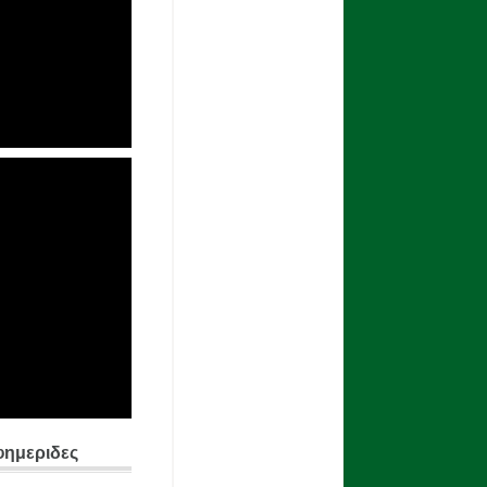
φημεριδες