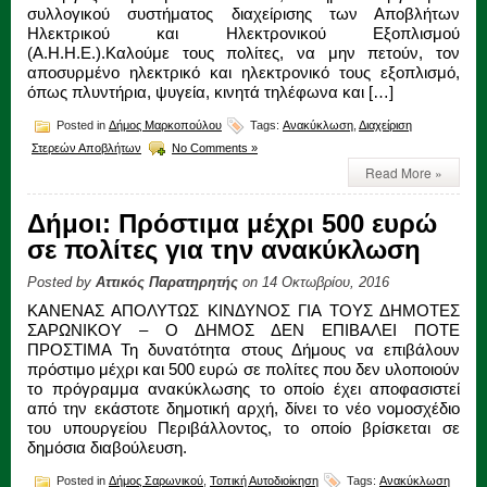
συλλογικού συστήματος διαχείρισης των Αποβλήτων
Ηλεκτρικού και Ηλεκτρονικού Εξοπλισμού
(Α.Η.Η.Ε.).Καλούμε τους πολίτες, να μην πετούν, τον
αποσυρμένο ηλεκτρικό και ηλεκτρονικό τους εξοπλισμό,
όπως πλυντήρια, ψυγεία, κινητά τηλέφωνα και […]
Posted in
Δήμος Μαρκοπούλου
Tags:
Ανακύκλωση
,
Διαχείριση
Στερεών Αποβλήτων
No Comments »
Read More »
Δήμοι: Πρόστιμα μέχρι 500 ευρώ
σε πολίτες για την ανακύκλωση
Posted by
Αττικός Παρατηρητής
on 14 Οκτωβρίου, 2016
ΚΑΝΕΝΑΣ ΑΠΟΛΥΤΩΣ ΚΙΝΔΥΝΟΣ ΓΙΑ ΤΟΥΣ ΔΗΜΟΤΕΣ
ΣΑΡΩΝΙΚΟΥ – Ο ΔΗΜΟΣ ΔΕΝ ΕΠΙΒΑΛΕΙ ΠΟΤΕ
ΠΡΟΣΤΙΜΑ Τη δυνατότητα στους Δήμους να επιβάλουν
πρόστιμο μέχρι και 500 ευρώ σε πολίτες που δεν υλοποιούν
το πρόγραμμα ανακύκλωσης το οποίο έχει αποφασιστεί
από την εκάστοτε δημοτική αρχή, δίνει το νέο νομοσχέδιο
του υπουργείου Περιβάλλοντος, το οποίο βρίσκεται σε
δημόσια διαβούλευση.
Posted in
Δήμος Σαρωνικού
,
Τοπική Αυτοδιοίκηση
Tags:
Ανακύκλωση