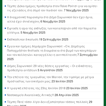
Τέμπη: Δέκα ημέρες προθεσμία στον Πάνο Ρούτσι για να ορίσει
τις εξετάσεις στη σορό του παιδιού του.
7 Νοεμβρίου 2025
Η διαχρονική παρανομία στο Δήμο Σαρωνικού δεν έχει όρια,
αλλά έχει συνένοχους
6 Νοεμβρίου 2025
Έφτασε η ώρα της εκδίωξης των καταληψιών από την παραλία
γλίστρα.
5 Νοεμβρίου 2025
Εκδίκηση και δικαίωση
19 Σεπτεμβρίου 2025
Έργα και ημέρες δημάρχου Σαρωνικού: «Ο κ. Δημήτρης
Παπαχρήστου θυσίασε τη διαφάνεια στο βωμό των κουμπάρων
και τον κολλητών» καταγγέλλει η αντιπολίτευση
7 Σεπτεμβρίου
2025
Δήμος Σαρωνικού: 29 νέες θέσεις εργασίας – Οι ειδικότητες,
προθεσμία αιτήσεων
3 Αυγούστου 2025
Την επέτειο της τραγωδίας του Ματιού, την τιμούμε με μέτρα
προστασίας των οικισμών μας;
23 Ιουλίου 2025
Η τραγική επέτειος της 23ης Ιουλίου 2018
23 Ιουλίου 2025
Νοσοκομείο Ανατολικής Αττικής!!!
28 Απριλίου 2025
Τέμπη: Ποτέ τόσοι λίγοι δεν εξαπάτησαν τόσους πολλούς
29
Μαρτίου 2025