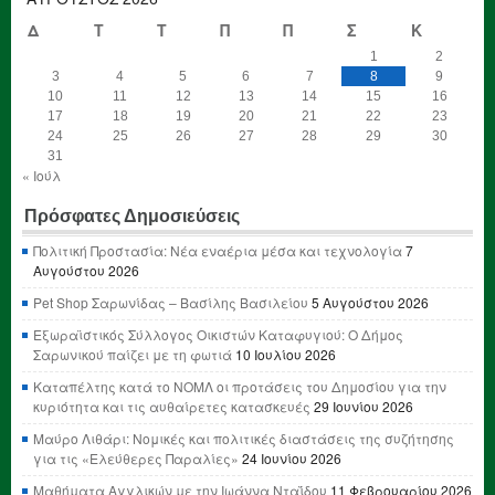
Δ
Τ
Τ
Π
Π
Σ
Κ
1
2
3
4
5
6
7
8
9
10
11
12
13
14
15
16
17
18
19
20
21
22
23
24
25
26
27
28
29
30
31
« Ιούλ
Πρόσφατες Δημοσιεύσεις
Πολιτική Προστασία: Νέα εναέρια μέσα και τεχνολογία
7
Αυγούστου 2026
Pet Shop Σαρωνίδας – Βασίλης Βασιλείου
5 Αυγούστου 2026
Εξωραϊστικός Σύλλογος Οικιστών Καταφυγιού: Ο Δήμος
Σαρωνικού παίζει με τη φωτιά
10 Ιουλίου 2026
Καταπέλτης κατά το ΝΟΜΛ οι προτάσεις του Δημοσίου για την
κυριότητα και τις αυθαίρετες κατασκευές
29 Ιουνίου 2026
Μαύρο Λιθάρι: Νομικές και πολιτικές διαστάσεις της συζήτησης
για τις «Ελεύθερες Παραλίες»
24 Ιουνίου 2026
Μαθήματα Αγγλικών με την Ιωάννα Νταΐδου
11 Φεβρουαρίου 2026