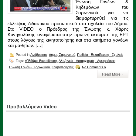
Ένωση Γονέων &
Κηδεμόνων του
Σαρωνικού για να
διαμαρτυρηθεί για τις
ελλείψεις διδακτικού προσωπικού στα σχολεία του Δήμου.
Στο VIDEO ο Πρόεδρος της Ένωσης κ. Χάρης
Κυνηγαλάκης αναφέρεται στην πρωινή εκπομπή της ΕΡΤ
στους λόγους της κινητοποίησης και στα αιτήματα γονέων
και μαθητών. […]
Posted in
Ανάβυσσος
,
Δήμος Σαρωνικού
,
Παιδεία - Εκπαίδευση - Σχολεία
Tags:
Α΄Βάθμια Εκπαίδευση
,
Αλαζονεία - Αυταρχισμός - Αμετροέπεια
,
Ένωση Γονέων Σαρωνικού
,
Κινητοποιήσεις
No Comments »
Read More »
Προβαλλόμενο Video