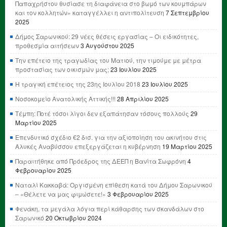
Παπαχρήστου θυσίασε τη διαφάνεια στο βωμό των κουμπάρων
και τον κολλητών» καταγγέλλει η αντιπολίτευση
7 Σεπτεμβρίου
2025
Δήμος Σαρωνικού: 29 νέες θέσεις εργασίας – Οι ειδικότητες,
προθεσμία αιτήσεων
3 Αυγούστου 2025
Την επέτειο της τραγωδίας του Ματιού, την τιμούμε με μέτρα
προστασίας των οικισμών μας;
23 Ιουλίου 2025
Η τραγική επέτειος της 23ης Ιουλίου 2018
23 Ιουλίου 2025
Νοσοκομείο Ανατολικής Αττικής!!!
28 Απριλίου 2025
Τέμπη: Ποτέ τόσοι λίγοι δεν εξαπάτησαν τόσους πολλούς
29
Μαρτίου 2025
Επενδυτικό σχέδιο €2 δισ. για την αξιοποίηση του ακινήτου στις
Αλυκές Αναβύσσου επεξεργάζεται η κυβέρνηση
19 Μαρτίου 2025
Παραιτήθηκε από Πρόεδρος της ΔΕΕΠ η Βανίτα Σωφρόνη
4
Φεβρουαρίου 2025
Ναταλί Κακκαβά: Οργισμένη επίθεση κατά του Δήμου Σαρωνικού
– «Θέλετε να μας φιμώσετε!»
3 Φεβρουαρίου 2025
Φενάκη, τα μεγάλα λόγια περί κάθαρσης των σκανδάλων στο
Σαρωνικό
20 Οκτωβρίου 2024