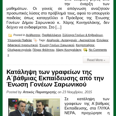
την έναρξη των
μαθημάτων. Οι γονείς σε απόγνωση αναζητούν
προσωπικές λύσεις στο πρόβλημά τους, αφού το υπουργείο
παιδείας όπως καταγγέλλει ο Πρόεδρος της Ένωσης
Γονέων Δήμου Σαρωνικού κ. Χάρης Κυνηγαλάκης, δεν
δείχνει να ενδιαφέρεται. Στο […]
Posted in
Ανάβυσσος
,
Προβαλλόμενα
,
Σύλλογοι Γονέων & Κηδεμόνων
,
Υπουργείο Παιδείας
Tags:
Αλαζονεία - Αυταρχισμός - Αμετροέπεια
,
Ελλείψεις
διδακτικού προσωπικού
,
Ένωση Γονέων Σαρωνικού
,
Κινητοποιήσεις
,
Ολοήμερα σχολεία
,
Πέτρος Φιλίππου
,
Χάρης Κυνηγαλάκης
No Comments
»
Read More »
Κατάληψη των γραφείων της
Α΄βάθμιας Εκπαίδευσης από την
Ένωση Γονέων Σαρωνικού
Posted by
Αττικός Παρατηρητής
on 23 Νοεμβρίου, 2015
Σε κατάληψη των
γραφείων της Α΄βάθμιας
Εκπαίδευσης, στα ΓΛΥΚΑ
ΝΕΡΑ, προχώρησε η