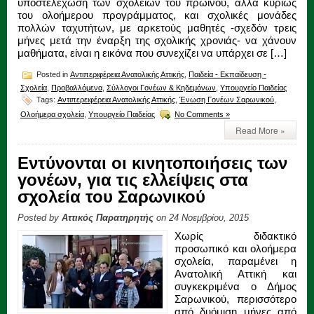
υποστελέχωση των σχολείων του πρωινού, αλλά κυρίως
του ολοήμερου προγράμματος, και σχολικές μονάδες
πολλών ταχυτήτων, με αρκετούς μαθητές -σχεδόν τρεις
μήνες μετά την έναρξη της σχολικής χρονιάς- να χάνουν
μαθήματα, είναι η εικόνα που συνεχίζει να υπάρχει σε […]
Posted in
Αντιπεριφέρεια Ανατολικής Αττικής
,
Παιδεία - Εκπαίδευση -
Σχολεία
,
Προβαλλόμενα
,
Σύλλογοι Γονέων & Κηδεμόνων
,
Υπουργείο Παιδείας
Tags:
Αντιπερειφέρεια Ανατολικής Αττικής
,
Ένωση Γονέων Σαρωνικού
,
Ολοήμερα σχολεία
,
Υπουργείο Παιδείας
No Comments »
Read More »
Εντύνονται οι κινητοποιήσεις των
γονέων, για τις ελλείψεις στα
σχολεία του Σαρωνικού
Posted by
Αττικός Παρατηρητής
on 24 Νοεμβρίου, 2015
Χωρίς διδακτικό
προσωπικό και ολοήμερα
σχολεία, παραμένει η
Ανατολική Αττική και
συγκεκριμένα ο Δήμος
Σαρωνικού, περισσότερο
από δυόμιση μήνες από