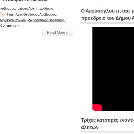
Ανάβυσσος
,
Ιστορία
,
Λαϊκή παράδοση
,
Ο Ακούσογλου πετάει 
Tags:
Άγιοι Θεόδωροι
,
Ανάβυσσος
,
προεδρείο του Δήμου
κης Αγκούτογλου
,
Μικρασιατικός Πολιτισμός
,
 Comments »
Read More »
Τρίχες κατσαρές εναντ
αλητών