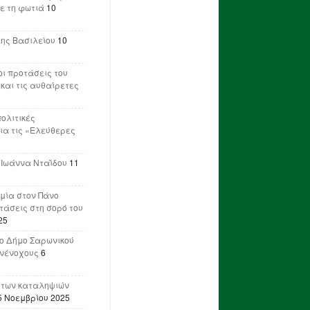
ε τη φωτιά
10
λης Βασιλείου
10
ι προτάσεις του
 και τις αυθαίρετες
πολιτικές
ια τις «Ελεύθερες
 Ιωάννα Νταΐδου
11
μία στον Πάνο
ετάσεις στη σορό του
25
ο Δήμο Σαρωνικού
υνένοχους
6
 των καταληψιών
5 Νοεμβρίου 2025