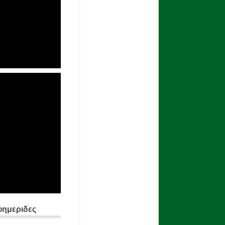
φημεριδες