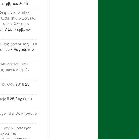
πτεμβρίου 2025
Σαρωνικού: «Ο κ.
ίασε τη διαφάνεια
ι τον κολλητών»
ση
7 Σεπτεμβρίου
έσεις εργασίας – Οι
ήσεων
3 Αυγούστου
του Ματιού, την
ας των οικισμών
 Ιουλίου 2018
23
ής!!!
28 Απριλίου
ν εξαπάτησαν τόσους
ια την αξιοποίηση
ναβύσσου
η
19 Μαρτίου 2025