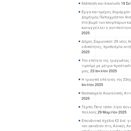
Εκδίκηση και δικαίωση
19 Σε
Έργα και ημέρες δημάρχου 
Δημήτρης Παπαχρήστου θυσ
στο βωμό των κουμπάρων κα
καταγγέλλει η αντιπολίτευ
2025
Δήμος Σαρωνικού: 29 νέες θ
ειδικότητες, προθεσμία αιτ
2025
Την επέτειο της τραγωδίας 
τιμούμε με μέτρα προστασί
μας;
23 Ιουλίου 2025
Η τραγική επέτειος της 23ης
Ιουλίου 2025
Νοσοκομείο Ανατολικής Αττικ
2025
Τέμπη: Ποτέ τόσοι λίγοι δε
πολλούς
29 Μαρτίου 2025
Επενδυτικό σχέδιο €2 δισ. γ
του ακινήτου στις Αλυκές Α
επεξεργάζεται η κυβέρνησ