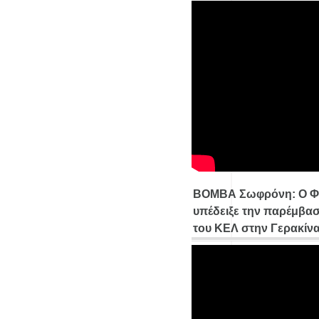
ΒΟΜΒΑ Σωφρόνη: Ο Φ
υπέδειξε την παρέμβασ
του ΚΕΛ στην Γερακίν