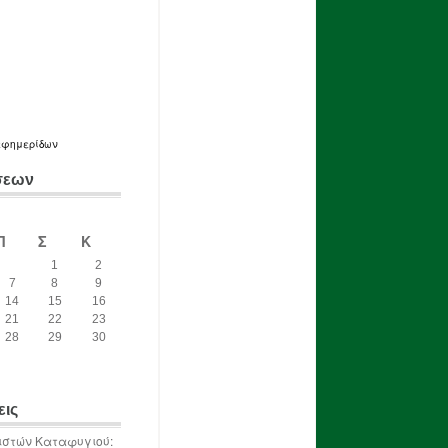
εφημερίδων
σεων
Π
Σ
Κ
1
2
7
8
9
14
15
16
21
22
23
28
29
30
εις
ιστών Καταφυγιού: