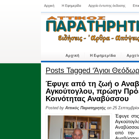
Αρχική
Η Εφημερίδα
Αρχείο έντυπης έκδοσης
Επι
Αρχική
Η Εφημερίδα
Αρχεί
Posts Tagged ‘Άγιοι Θεόδωρ
Έφυγε από τη ζωή ο Ανα
Αγκούτογλου, πρώην Πρό
Κοινότητας Αναβύσσου
Posted by
Αττικός Παρατηρητής
on 25 Σεπτεμβρίο
Έφυγε στι
Αγκούτογλο
Αναβύσσου
από την 
Αναβύσσου,