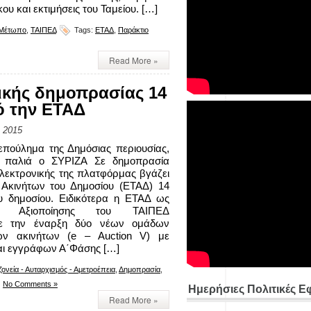
ου και εκτιμήσεις του Ταμείου. […]
ό Μέτωπο
,
ΤΑΙΠΕΔ
Tags:
ΕΤΑΔ
,
Παράκτιο
Read More »
ικής δημοπρασίας 14
ό την ΕΤΑΔ
 2015
επούλημα της Δημόσιας περιουσίας,
 παλιά ο ΣΥΡΙΖΑ Σε δημοπρασία
λεκτρονικής της πλατφόρμας βγάζει
 Ακινήτων του Δημοσίου (ΕΤΑΔ) 14
υ δημοσίου. Ειδικότερα η ΕΤΑΔ ως
ος Αξιοποίησης του ΤΑΙΠΕΔ
σε την έναρξη δύο νέων ομάδων
ών ακινήτων (e – Auction V) με
αι εγγράφων Α΄Φάσης […]
ονεία - Αυταρχισμός - Αμετροέπεια
,
Δημοπρασία
,
No Comments »
Ημερήσιες Πολιτικές Ε
Read More »