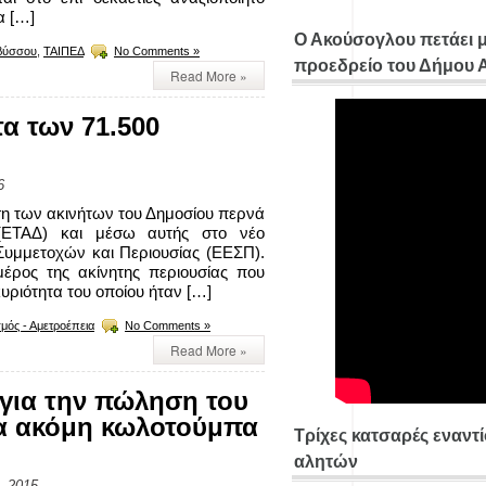
α […]
Ο Ακούσογλου πετάει 
βύσσου
,
ΤΑΙΠΕΔ
No Comments »
προεδρείο του Δήμου
Read More »
τα των 71.500
6
ιση των ακινήτων του Δημοσίου περνά
 (ΕΤΑΔ) και μέσω αυτής στο νέο
 Συμμετοχών και Περιουσίας (ΕΕΣΠ).
μέρος της ακίνητης περιουσίας που
κυριότητα του οποίου ήταν […]
σμός - Αμετροέπεια
No Comments »
Read More »
για την πώληση του
ια ακόμη κωλοτούμπα
Τρίχες κατσαρές εναντ
αλητών
, 2015