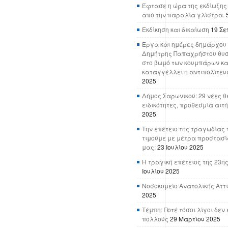
Έφτασε η ώρα της εκδίωξης
από την παραλία γλίστρα.
Εκδίκηση και δικαίωση
19 Σε
Έργα και ημέρες δημάρχου 
Δημήτρης Παπαχρήστου θυσ
στο βωμό των κουμπάρων κα
καταγγέλλει η αντιπολίτευ
2025
Δήμος Σαρωνικού: 29 νέες θ
ειδικότητες, προθεσμία αιτ
2025
Την επέτειο της τραγωδίας 
τιμούμε με μέτρα προστασί
μας;
23 Ιουλίου 2025
Η τραγική επέτειος της 23ης
Ιουλίου 2025
Νοσοκομείο Ανατολικής Αττικ
2025
Τέμπη: Ποτέ τόσοι λίγοι δε
πολλούς
29 Μαρτίου 2025