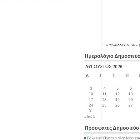
Τα
πρωτοσέλιδα
των 
Ημερολόγιο Δημοσιεύ
ΑΎΓΟΥΣΤΟΣ 2026
Δ
Τ
Τ
Π
3
4
5
6
10
11
12
13
17
18
19
20
24
25
26
27
31
« Ιούλ
Πρόσφατες Δημοσιεύσ
Πολιτική Προστασία: Νέα εν