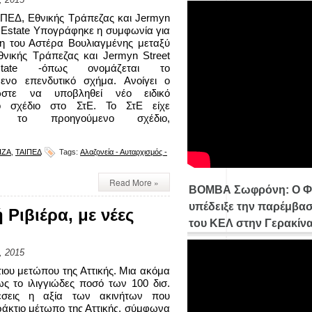
ΠΕΔ, Εθνικής Τράπεζας και Jermyn
l Estate Υπογράφηκε η συμφωνία για
η του Αστέρα Βουλιαγμένης μεταξύ
νικής Τράπεζας και Jermyn Street
tate -όπως ονομάζεται το
μενο επενδυτικό σχήμα. Ανοίγει ο
στε να υποβληθεί νέο ειδικό
ό σχέδιο στο ΣτΕ. Το ΣτΕ είχε
ει το προηγούμενο σχέδιο,
ΙΖΑ
,
ΤΑΙΠΕΔ
Tags:
Αλαζονεία - Αυταρχισμός -
Read More »
ΒΟΜΒΑ Σωφρόνη: Ο Φ
υπέδειξε την παρέμβασ
 Ριβιέρα, με νέες
του ΚΕΛ στην Γερακίν
, 2015
ιου μετώπου της Αττικής. Μια ακόμα
το ιλιγγιώδες ποσό των 100 δισ.
σεις η αξία των ακινήτων που
αράκτιο μέτωπο της Αττικής, σύμφωνα