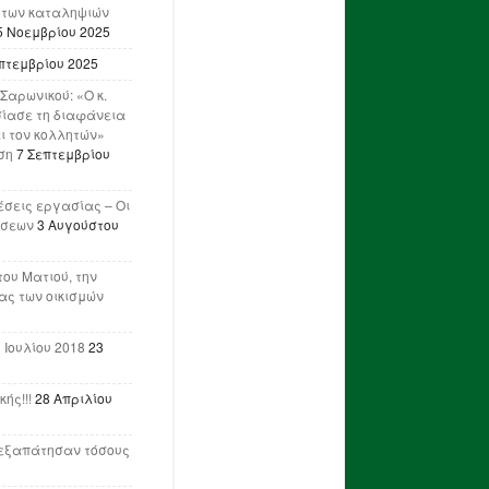
 των καταληψιών
5 Νοεμβρίου 2025
πτεμβρίου 2025
Σαρωνικού: «Ο κ.
ίασε τη διαφάνεια
ι τον κολλητών»
ση
7 Σεπτεμβρίου
έσεις εργασίας – Οι
ήσεων
3 Αυγούστου
του Ματιού, την
ας των οικισμών
 Ιουλίου 2018
23
ής!!!
28 Απριλίου
ν εξαπάτησαν τόσους