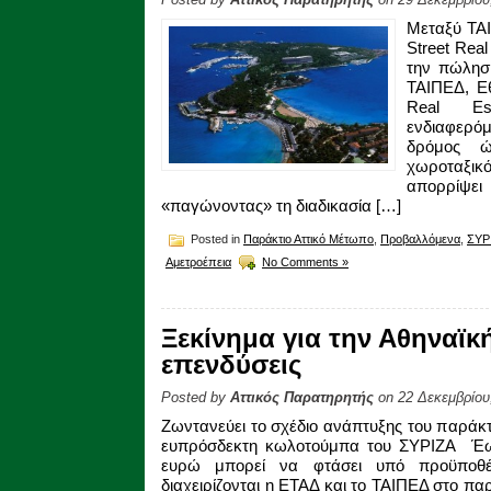
Μεταξύ ΤΑΙ
Street Rea
την πώλησ
ΤΑΙΠΕΔ, Εθ
Real Es
ενδιαφερό
δρόμος ώ
χωροταξικ
απορρίψ
«παγώνοντας» τη διαδικασία […]
Posted in
Παράκτιο Αττικό Μέτωπο
,
Προβαλλόμενα
,
ΣΥΡ
Αμετροέπεια
No Comments »
Ξεκίνημα για την Αθηναϊκή
επενδύσεις
Posted by
Αττικός Παρατηρητής
on 22 Δεκεμβρίου
Ζωντανεύει το σχέδιο ανάπτυξης του παράκτ
ευπρόσδεκτη κωλοτούμπα του ΣΥΡΙΖΑ Έως 
ευρώ μπορεί να φτάσει υπό προϋποθέ
διαχειρίζονται η ΕΤΑΔ και το ΤΑΙΠΕΔ στο π