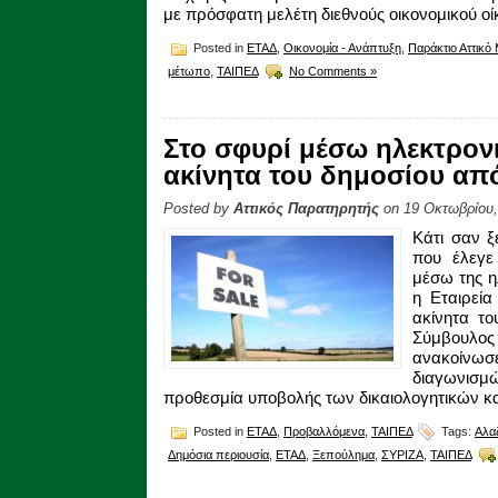
με πρόσφατη μελέτη διεθνούς οικονομικού οίκ
Posted in
ΕΤΑΔ
,
Οικονομία - Ανάπτυξη
,
Παράκτιο Αττικ
μέτωπο
,
ΤΑΙΠΕΔ
No Comments »
Στο σφυρί μέσω ηλεκτρον
ακίνητα του δημοσίου απ
Posted by
Αττικός Παρατηρητής
on 19 Οκτωβρίου,
Κάτι σαν ξ
που έλεγε
μέσω της η
η Εταιρεία
ακίνητα το
Σύμβουλ
ανακοίνω
διαγωνισμ
προθεσμία υποβολής των δικαιολογητικών κ
Posted in
ΕΤΑΔ
,
Προβαλλόμενα
,
ΤΑΙΠΕΔ
Tags:
Αλαζ
Δημόσια περιουσία
,
ΕΤΑΔ
,
Ξεπούλημα
,
ΣΥΡΙΖΑ
,
ΤΑΙΠΕΔ