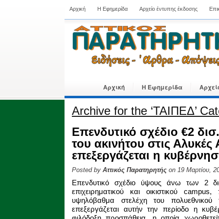
Αρχική
Η Εφημερίδα
Αρχείο έντυπης έκδοσης
Επι
Αρχική
Η Εφημερίδα
Αρχεί
Archive for the ‘ΤΑΙΠΕΔ’ Ca
Επενδυτικό σχέδιο €2 δισ.
του ακινήτου στις Αλυκέ
επεξεργάζεται η κυβέρνη
Posted by
Αττικός Παρατηρητής
on 19 Μαρτίου, 2
Επενδυτικό σχέδιο ύψους άνω των 2 δισ
επιχειρηματικού και οικιστικού campus,
υψηλόβαθμα στελέχη του πολυεθνικού 
επεξεργάζεται αυτήν την περίοδο η κυβέρ
φιλόδοξη προσπάθεια, η οποία χωροθετείτ