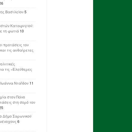
26
λης Βασιλείου
5
ιστών Καταφυγιού:
ε τη φωτιά
10
ι προτάσεις του
 και τις αυθαίρετες
πολιτικές
ια τις «Ελεύθερες
 Ιωάννα Νταΐδου
11
μία στον Πάνο
ετάσεις στη σορό του
25
ο Δήμο Σαρωνικού
υνένοχους
6