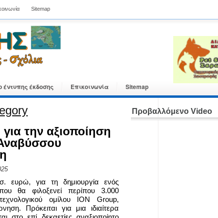
κοινωνία
Sitemap
ο έντυπης έκδοσης
Επικοινωνία
Sitemap
tegory
Προβαλλόμενο Video
 για την αξιοποίηση
ς Αναβύσσου
ση
025
. ευρώ, για τη δημιουργία ενός
 που θα φιλοξενεί περίπου 3.000
τεχνολογικού ομίλου ION Group,
νηση. Πρόκειται για μια ιδιαίτερα
αι στο επί δεκαετίες αναξιοποίητο