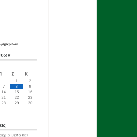
εφημερίδων
σεων
Π
Σ
Κ
1
2
7
8
9
14
15
16
21
22
23
28
29
30
εις
αέρια μέσα και