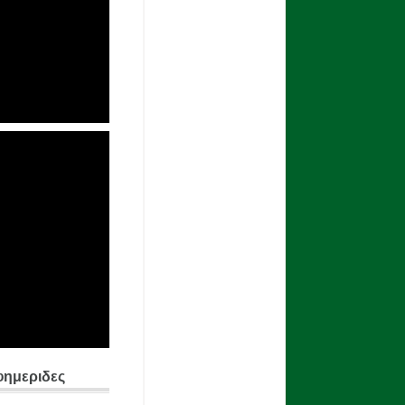
φημεριδες