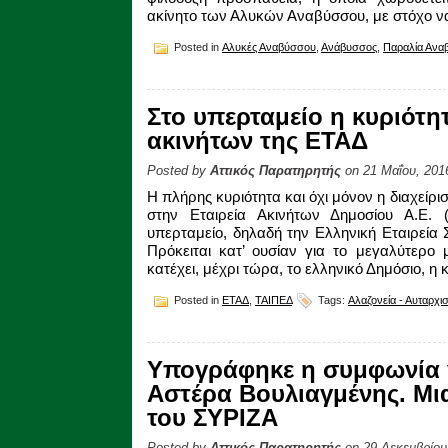
ακίνητο των Αλυκών Αναβύσσου, με στόχο ν
Posted in
Αλυκές Αναβύσσου
,
Ανάβυσσος
,
Παραλία Ανα
Στο υπερταμείο η κυριότη
ακινήτων της ΕΤΑΔ
Posted by
Αττικός Παρατηρητής
on 21 Μαΐου, 201
Η πλήρης κυριότητα και όχι μόνον η διαχείρ
στην Εταιρεία Ακινήτων Δημοσίου Α.Ε.
υπερταμείο, δηλαδή την Ελληνική Εταιρεία
Πρόκειται κατ’ ουσίαν για το μεγαλύτερο 
κατέχει, μέχρι τώρα, το ελληνικό Δημόσιο, η 
Posted in
ΕΤΑΔ
,
ΤΑΙΠΕΔ
Tags:
Αλαζονεία - Αυταρχι
Υπογράφηκε η συμφωνία 
Αστέρα Βουλιαγμένης. Μ
του ΣΥΡΙΖΑ
Posted by
Αττικός Παρατηρητής
on 29 Δεκεμβρίου