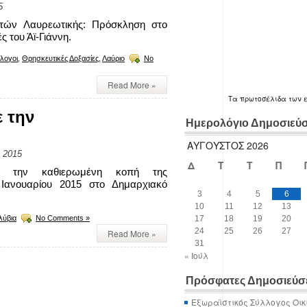
5
ιτών Λαυρεωτικής: Πρόσκληση στο
ς του Άϊ-Γιάννη.
λλογοι
,
Θρησκευτικές Δοξασίες
,
Λαύριο
No
Read More »
Τα
πρωτοσέλιδα
των 
 την
Ημερολόγιο Δημοσιεύ
ΑΎΓΟΥΣΤΟΣ 2026
, 2015
Δ
Τ
Τ
Π
ε την καθιερωμένη κοπή της
 Ιανουαρίου 2015 στο Δημαρχιακό
3
4
5
6
10
11
12
13
λύβια
No Comments »
17
18
19
20
24
25
26
27
Read More »
31
« Ιούλ
Πρόσφατες Δημοσιεύσ
Εξωραϊστικός Σύλλογος Οικ