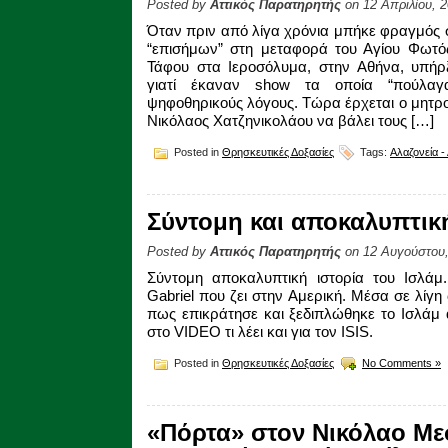
Posted by
Αττικός Παρατηρητής
on 12 Απριλίου, 
Όταν πριν από λίγα χρόνια μπήκε φραγμός 
“επισήμων” στη μεταφορά του Αγίου Φωτό
Τάφου στα Ιεροσόλυμα, στην Αθήνα, υπήρ
γιατί έκαναν show τα οποία “πούλαγ
ψηφοθηρικούς λόγους. Τώρα έρχεται ο μητρ
Νικόλαος Χατζηνικολάου να βάλει τους […]
Posted in
Θρησκευτικές Δοξασίες
Tags:
Αλαζονεία -
Σύντομη και αποκαλυπτική
Posted by
Αττικός Παρατηρητής
on 12 Αυγούστου,
Σύντομη αποκαλυπτική ιστορία του Ισλάμ.
Gabriel που ζει στην Αμερική. Μέσα σε λίγη
πως επικράτησε και ξεδιπλώθηκε το Ισλάμ 
στο VIDEO τι λέει και για τον ISIS.
Posted in
Θρησκευτικές Δοξασίες
No Comments »
«Πόρτα» στον Νικόλαο Με