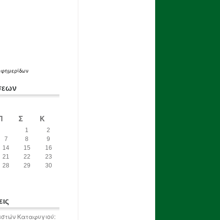
εφημερίδων
σεων
Π
Σ
Κ
1
2
7
8
9
14
15
16
21
22
23
28
29
30
εις
ιστών Καταφυγιού: