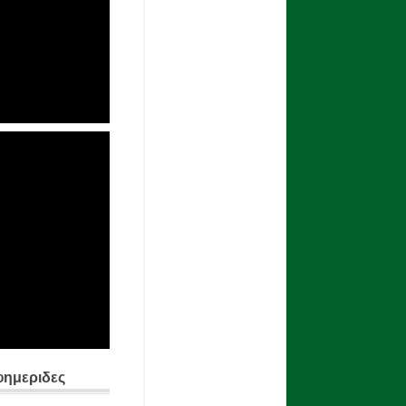
φημεριδες