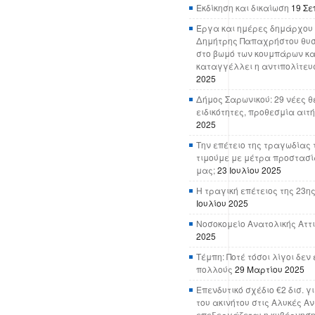
Εκδίκηση και δικαίωση
19 Σε
Έργα και ημέρες δημάρχου 
Δημήτρης Παπαχρήστου θυσ
στο βωμό των κουμπάρων κα
καταγγέλλει η αντιπολίτευ
2025
Δήμος Σαρωνικού: 29 νέες θ
ειδικότητες, προθεσμία αιτ
2025
Την επέτειο της τραγωδίας 
τιμούμε με μέτρα προστασί
μας;
23 Ιουλίου 2025
Η τραγική επέτειος της 23ης
Ιουλίου 2025
Νοσοκομείο Ανατολικής Αττικ
2025
Τέμπη: Ποτέ τόσοι λίγοι δε
πολλούς
29 Μαρτίου 2025
Επενδυτικό σχέδιο €2 δισ. γ
του ακινήτου στις Αλυκές Α
επεξεργάζεται η κυβέρνησ