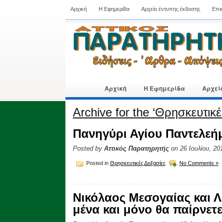
Αρχική
Η Εφημερίδα
Αρχείο έντυπης έκδοσης
Επι
Αρχική
Η Εφημερίδα
Αρχεί
Archive for the ‘Θρησκευτικ
Πανηγύρι Αγίου Παντελε
Posted by
Αττικός Παρατηρητής
on 26 Ιουλίου, 20
Posted in
Θρησκευτικές Δοξασίες
No Comments »
Νικόλαος Μεσογαίας και 
μένα και μόνο θα παίρνετ