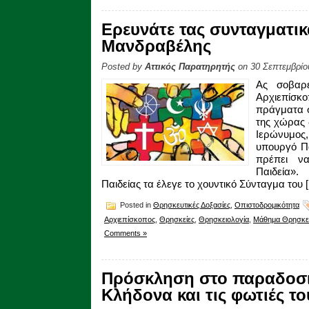
Ερευνάτε τας συνταγματι
Μανδραβέλης
Posted by
Αττικός Παρατηρητής
on 30 Σεπτεμβρίο
Ας σοβαρε
Αρχιεπίσκ
πράγματα σ
της χώρας 
Ιερώνυμο
υπουργό Πα
πρέπει να
Παιδεία».
Παιδείας τα έλεγε το χουντικό Σύνταγμα του 
Posted in
Θρησκευτικές Δοξασίες
,
Οπιστοδρομικότητα
Αρχιεπίσκοπος
,
Θρησκείες
,
Θρησκειολογία
,
Μάθημα Θρησκε
Comments »
Πρόσκληση στο παραδοσι
Κλήδονα και τις φωτιές το