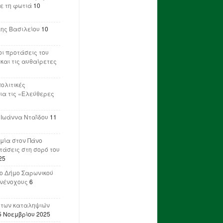
ε τη φωτιά
10
λης Βασιλείου
10
ι προτάσεις του
 και τις αυθαίρετες
πολιτικές
ια τις «Ελεύθερες
 Ιωάννα Νταΐδου
11
μία στον Πάνο
ετάσεις στη σορό του
25
ο Δήμο Σαρωνικού
υνένοχους
6
 των καταληψιών
5 Νοεμβρίου 2025