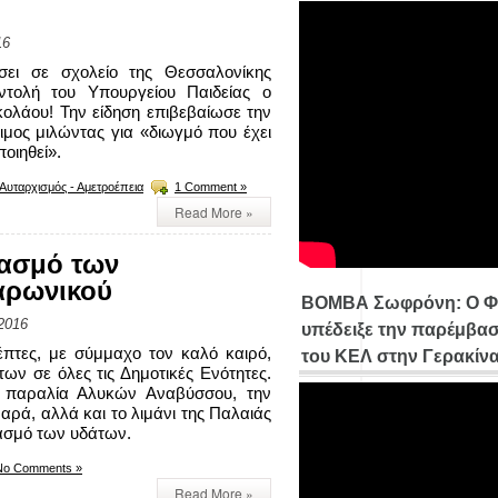
16
σει σε σχολείο της Θεσσαλονίκης
ντολή του Υπουργείου Παιδείας ο
ολάου! Την είδηση επιβεβαίωσε την
μος μιλώντας για «διωγμό που έχει
οιηθεί».
 Αυταρχισμός - Αμετροέπεια
1 Comment »
Read More »
τασμό των
αρωνικού
ΒΟΜΒΑ Σωφρόνη: Ο Φ
2016
υπέδειξε την παρέμβασ
πτες, με σύμμαχο τον καλό καιρό,
του ΚΕΛ στην Γερακίν
ων σε όλες τις Δημοτικές Ενότητες.
ν παραλία Αλυκών Αναβύσσου, την
αρά, αλλά και το λιμάνι της Παλαιάς
ιασμό των υδάτων.
No Comments »
Read More »