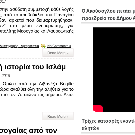
2017
στην ασύδοτη συμμετοχή κάθε λογής
Ο Ακούσογλου πετάει 
ς από το κουβούκλιο του Παναγίου
προεδρείο του Δήμου
ξαν αρκετοί που διαμαρτυρήθηκαν,
αν” στα μέσα ενημέρωσης, για
οπολίτης Μεσογαίας και Λαυρεωτικής
 Αυταρχισμός - Αμετροέπεια
No Comments »
Read More »
 ιστορία του Ισλάμ
 2016
 Ομιλία από την Λιβανέζα Brigitte
 ώρα αναλύει όλη την αλήθεια για το
από τον 7ο αιώνα ως σήμερα. Δείτε
Read More »
Τρίχες κατσαρές εναντ
αλητών
σογαίας από τον