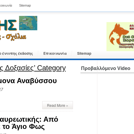
κοινωνία
Sitemap
ο έντυπης έκδοσης
Επικοινωνία
Sitemap
ές Δοξασίες’ Category
Προβαλλόμενο Video
ήμονα Αναβύσσου
17
Read More »
Λαυρεωτικής: Από
ε το Άγιο Φως