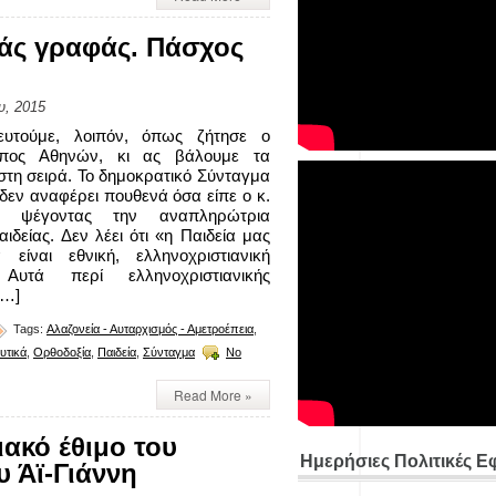
κάς γραφάς. Πάσχος
υ, 2015
υτούμε, λοιπόν, όπως ζήτησε ο
οπος Αθηνών, κι ας βάλουμε τα
τη σειρά. Το δημοκρατικό Σύνταγμα
δεν αναφέρει πουθενά όσα είπε ο κ.
ς, ψέγοντας την αναπληρώτρια
ιδείας. Δεν λέει ότι «η Παιδεία μας
 είναι εθνική, ελληνοχριστιανική
 Αυτά περί ελληνοχριστιανικής
[…]
Tags:
Αλαζονεία - Αυταρχισμός - Αμετροέπεια
,
υτικά
,
Ορθοδοξία
,
Παιδεία
,
Σύνταγμα
No
Read More »
ακό έθιμο του
Ημερήσιες Πολιτικές Ε
υ Άϊ-Γιάννη