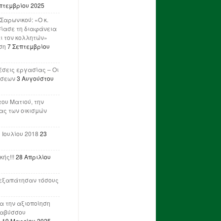
πτεμβρίου 2025
Σαρωνικού: «Ο κ.
ίασε τη διαφάνεια
ι τον κολλητών»
ση
7 Σεπτεμβρίου
έσεις εργασίας – Οι
ήσεων
3 Αυγούστου
του Ματιού, την
ας των οικισμών
 Ιουλίου 2018
23
ής!!!
28 Απριλίου
ν εξαπάτησαν τόσους
ια την αξιοποίηση
ναβύσσου
η
19 Μαρτίου 2025