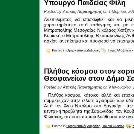
Υπουργό Παιδείας Φίλη
Posted by
Αττικός Παρατηρητής
on 1 Μαρτίου, 20
Ανεπιθύμητος να επισκεφθεί και να μιλή
χαρακτηρίστηκε από καθηγητές και με ε
Μητροπολίτης Μεσογαίας Νικόλαος Χατζηνικ
Κυριακή ο Μητροπολίτης Θεσσαλονίκης Άνθι
αρχίσει ανεπίσημα και προχωρεί να επισημοπ
Posted in
Θρησκευτικές Δοξασίες
Tags:
Αλαζονεία -
Πλήθος κόσμου στον εορ
Θεοφανείων στον Δήμο Σ
Posted by
Αττικός Παρατηρητής
on 9 Ιανουαρίου, 
Πλήθος κόσμου, κάτοικοι αλλά και επισκέ
συμμετείχαν στην τελετή αγιασμού των υδάτ
Από τον Άγιο Νικόλαο στο Λαγονήσι, τη
κεντρική προβλήτα της Σαρωνίδας, τον Κουβ
Φώκαιας, οι πιστοί παρακολούθησαν τον αγ
Posted in
Θρησκευτικές Δοξασίες
,
Παλαιά Φώκαια