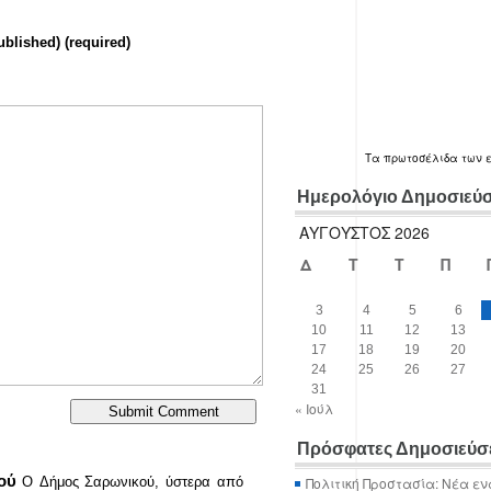
ublished) (required)
Τα
πρωτοσέλιδα
των 
Ημερολόγιο Δημοσιεύ
ΑΎΓΟΥΣΤΟΣ 2026
Δ
Τ
Τ
Π
3
4
5
6
10
11
12
13
17
18
19
20
24
25
26
27
31
« Ιούλ
Πρόσφατες Δημοσιεύσ
ού
Πολιτική Προστασία: Νέα εν
O Δήμος Σαρωνικού, ύστερα από