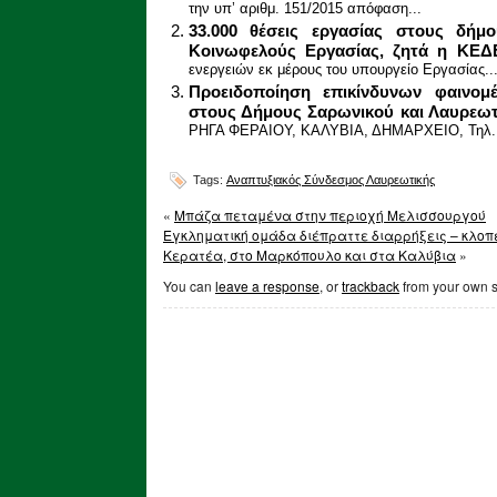
την υπ’ αριθμ. 151/2015 απόφαση...
33.000 θέσεις εργασίας στους δή
Κοινωφελούς Εργασίας, ζητά η ΚΕΔ
ενεργειών εκ μέρους του υπουργείο Εργασίας..
Προειδοποίηση επικίνδυνων φαινομ
στους Δήμους Σαρωνικού και Λαυρεωτ
ΡΗΓΑ ΦΕΡΑΙΟΥ, ΚΑΛΥΒΙΑ, ΔΗΜΑΡΧΕΙΟ, Τηλ. 2
Tags:
Αναπτυξιακός Σύνδεσμος Λαυρεωτικής
«
Μπάζα πεταμένα στην περιοχή Μελισσουργού
Εγκληματική ομάδα διέπραττε διαρρήξεις – κλοπέ
Κερατέα, στο Μαρκόπουλο και στα Καλύβια
»
You can
leave a response
, or
trackback
from your own s