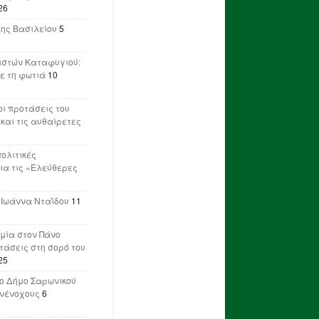
26
λης Βασιλείου
5
ιστών Καταφυγιού:
ε τη φωτιά
10
ι προτάσεις του
 και τις αυθαίρετες
πολιτικές
ια τις «Ελεύθερες
 Ιωάννα Νταΐδου
11
μία στον Πάνο
ετάσεις στη σορό του
25
ο Δήμο Σαρωνικού
υνένοχους
6