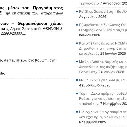
τεχνολογία
7 Αυγούστου 20
μους μέσω του Προγράμματος
Pet Shop Σαρωνίδας – Βασί
Ε
Την επίσπευση των απαραίτητων
Αυγούστου 2026
.
ένων – Θερμαινόμενοι χώροι
Εξωραϊστικός Σύλλογος Οικ
ικής
Δήμος Σαρωνικού• ΑΘΗΝΩΝ &
Ο Δήμος Σαρωνικού παίζει μ
2993-20300,...
Ιουλίου 2026
Καταπέλτης κατά το ΝΟΜΛ ο
Δημοσίου για την κυριότητα
κατασκευές
29 Ιουνίου 2026
ς σε περίπτερα στο Κορωπί, στη
Μαύρο Λιθάρι: Νομικές και 
διαστάσεις της συζήτησης γ
Παραλίες»
24 Ιουνίου 2026
ite.
Μαθήματα Αγγλικών με την
Φεβρουαρίου 2026
Τέμπη: Δέκα ημέρες προθεσ
Ρούτσι για να ορίσει τις εξ
παιδιού του.
7 Νοεμβρίου 20
Η διαχρονική παρανομία στ
δεν έχει όρια, αλλά έχει σ
Νοεμβρίου 2025