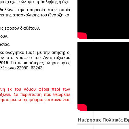
ήφιος) έχει κώλυμα πρόσληψης ή όχι.
δηλώνει την υπηρεσία στην οποία
εια της απασχόλησης του (έναρξη και
ς εφόσον διαθέτουν.
τουν.
ασίας.
ογητικά (μαζί με την αίτηση) οι
υν στο γραφείο του Αναπτυξιακού
2015.
Για περισσότερες πληροφορίες
ηλέφωνο 22990- 63243.
ύνη εκ του νόμου φέρει περί των
ενεί. Σε περίπτωση που θεωρείτε
νήστε μέσω της φόρμας επικοινωνίας
Ημερήσιες Πολιτικές Ε