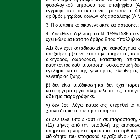
φορολογικού μητρώου του υποψηφίου (Α
έγγραφο από το οποίο να προκύπτει ο Α.Μ
αριθμός μητρώου κοινωνικής ασφάλισης (Α.Μ
3. Πιστοποιητικό οικογενειακής κατάστασης,
4. Υπεύθυνη δήλωση του Ν. 1599/1986 στην
έχει κώλυμα κατά το άρθρο 8 του Υπαλληλικ
Α1) δεν έχει καταδικαστεί για κακούργημα 
υπεξαίρεση (κοινή και στην υπηρεσία), απά
δικηγόρου, δωροδοκία, καταπίεση, απισ
καθήκοντος καθ” υποτροπή, συκοφαντική δυ
έγκλημα κατά της γενετήσιας ελευθερίας
γενετήσιας ζωής,
β) δεν είναι υπόδικος/η και δεν έχει παρα
κακούργημα ή για πλημμέλημα της προηγού
αδίκημα παραγράφηκε,
γ) δεν έχει, λόγω καταδίκης, στερηθεί τα 
χρόνο διαρκεί η στέρηση αυτή και
δ) δεν τέλει υπό δικαστική συμπαράσταση, 
(12) μήνες από την υποβολή της αιτήσεως
υπηρεσία ή νομικό πρόσωπο του άρθρου 1
ειδικότητα του εποχιακού εργαζομένου ή 