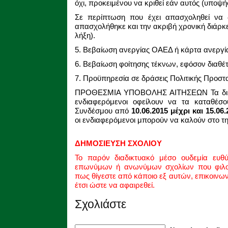
όχι, προκειμένου να κριθεί εάν αυτός (υποψ
Σε περίπτωση που έχει απασχοληθεί να 
απασχολήθηκε και την ακριβή χρονική διάρκ
λήξη).
5. Βεβαίωση ανεργίας ΟΑΕΔ ή κάρτα ανεργία
6. Βεβαίωση φοίτησης τέκνων, εφόσον διαθέ
7. Προϋπηρεσία σε δράσεις Πολιτικής Προστ
ΠΡΟΘΕΣΜΙΑ ΥΠΟΒΟΛΗΣ ΑΙΤΗΣΕΩΝ Τα δικαιολ
ενδιαφερόμενοι οφείλουν να τα καταθέσο
Συνδέσμου από
10.06.2015 μέχρι και 15.06.
οι ενδιαφερόμενοι μπορούν να καλούν στο τ
ΔΗΜΟΣΙΕΥΣΗ ΣΧΟΛΙΟΥ
Το παρόν διαδικτυακό μέσο ουδεμία ευθ
επωνύμων ή ανωνύμων σχολίων που φιλοξ
πως θίγεστε από κάποιο εξ αυτών, επικοινω
έτσι ώστε να αφαιρεθεί.
Σχολιάστε