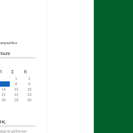
εφημερίδων
σεων
Π
Σ
Κ
1
2
7
8
9
14
15
16
21
22
23
28
29
30
εις
αέρια μέσα και