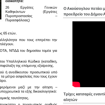
ειδικότητα:
26 Εργάτες Γενικών
Ο Ακούσογλου πετάει 
Καθηκόντων (Εργάτες
προεδρείο του Δήμου
Πυροπροστασίας –
Πυρασφάλειας)
ως 65 ετών.
αλληλότητα που τους επιτρέπει την
πιλέγουν.
 ΟΤΑ, ΝΠΔΔ του δημοσίου τομέα για
του Υπαλληλικού Κώδικα (καταδίκη,
επιφύλαξη της επόμενης εξαίρεσης.
ικού ή ανειδίκευτου προσωπικού υπό
ή τα μέτρα ασφαλείας που τους έχουν
όρο.
ρόμενοι μαζί με την αίτηση –
οχρεωτικά τα εξής δικαιολογητικά:
Τρίχες κατσαρές εναντ
μικής ταυτότητας.
αλητών
προκύπτει ο προσωπικός αριθμός