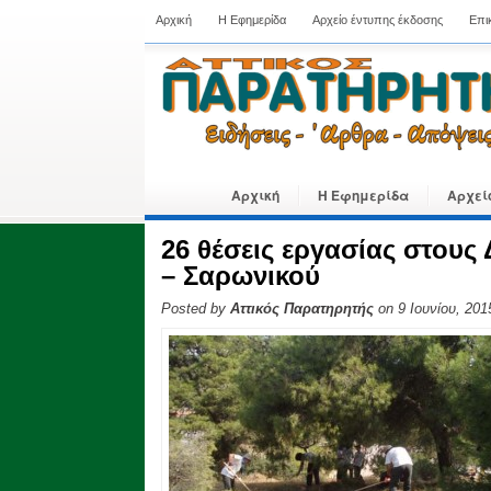
Αρχική
Η Εφημερίδα
Αρχείο έντυπης έκδοσης
Επι
Αρχική
Η Εφημερίδα
Αρχεί
26 θέσεις εργασίας στους
– Σαρωνικού
Posted by
Αττικός Παρατηρητής
on 9 Ιουνίου, 201