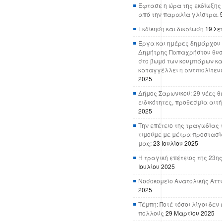
Έφτασε η ώρα της εκδίωξης
από την παραλία γλίστρα.
Εκδίκηση και δικαίωση
19 Σε
Έργα και ημέρες δημάρχου 
Δημήτρης Παπαχρήστου θυσ
στο βωμό των κουμπάρων κα
καταγγέλλει η αντιπολίτευ
2025
Δήμος Σαρωνικού: 29 νέες θ
ειδικότητες, προθεσμία αιτ
2025
Την επέτειο της τραγωδίας 
τιμούμε με μέτρα προστασί
μας;
23 Ιουλίου 2025
Η τραγική επέτειος της 23ης
Ιουλίου 2025
Νοσοκομείο Ανατολικής Αττικ
2025
Τέμπη: Ποτέ τόσοι λίγοι δε
πολλούς
29 Μαρτίου 2025