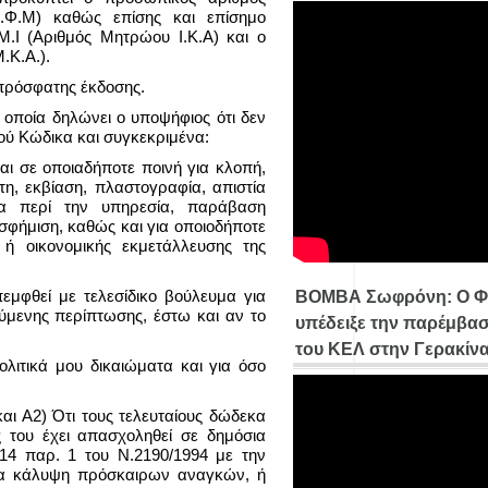
.Φ.Μ) καθώς επίσης και επίσημο
.Ι (Αριθμός Μητρώου Ι.Κ.Α) και ο
.Κ.Α.).
 πρόσφατης έκδοσης.
 οποία δηλώνει ο υποψήφιος ότι δεν
ού Κώδικα και συγκεκριμένα:
και σε οποιαδήποτε ποινή για κλοπή,
τη, εκβίαση, πλαστογραφία, απιστία
τία περί την υπηρεσία, παράβαση
σφήμιση, καθώς και για οποιοδήποτε
 ή οικονομικής εκμετάλλευσης της
πεμφθεί με τελεσίδικο βούλευμα για
ΒΟΜΒΑ Σωφρόνη: Ο Φ
μενης περίπτωσης, έστω και αν το
υπέδειξε την παρέμβασ
του ΚΕΛ στην Γερακίν
πολιτικά μου δικαιώματα και για όσο
και Α2) Ότι τους τελευταίους δώδεκα
 του έχει απασχοληθεί σε δημόσια
4 παρ. 1 του Ν.2190/1994 με την
για κάλυψη πρόσκαιρων αναγκών, ή