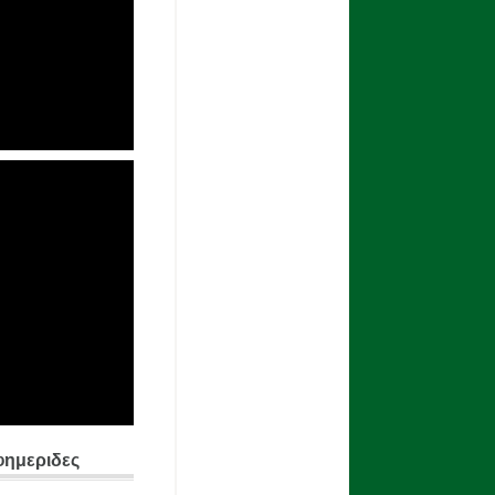
φημεριδες