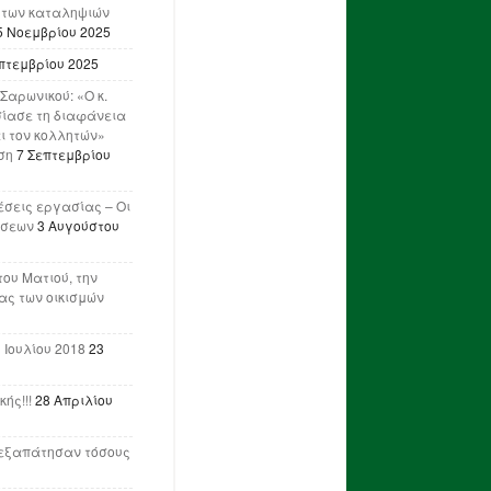
 των καταληψιών
5 Νοεμβρίου 2025
πτεμβρίου 2025
Σαρωνικού: «Ο κ.
ίασε τη διαφάνεια
ι τον κολλητών»
ση
7 Σεπτεμβρίου
έσεις εργασίας – Οι
ήσεων
3 Αυγούστου
του Ματιού, την
ας των οικισμών
 Ιουλίου 2018
23
ής!!!
28 Απριλίου
ν εξαπάτησαν τόσους