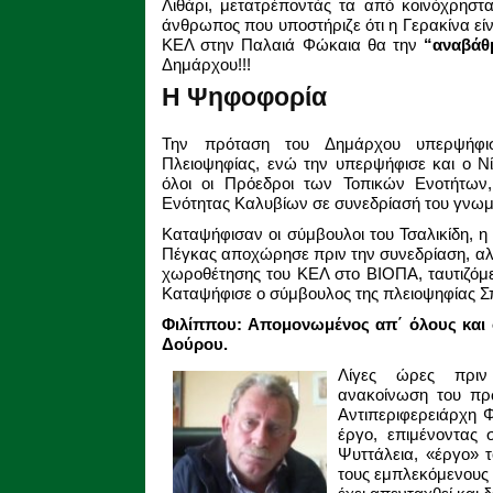
Λιθάρι, μετατρέποντάς τα από κοινόχρηστα
άνθρωπος που υποστήριζε ότι η Γερακίνα είν
ΚΕΛ στην Παλαιά Φώκαια θα την
“αναβάθ
Δημάρχου!!!
Η Ψηφοφορία
Την πρόταση του Δημάρχου υπερψήφισ
Πλειοψηφίας, ενώ την υπερψήφισε και ο Ν
όλοι οι Πρόεδροι των Τοπικών Ενοτήτων,
Ενότητας Καλυβίων σε συνεδρίασή του γνωμ
Καταψήφισαν οι σύμβουλοι του Τσαλικίδη, 
Πέγκας αποχώρησε πριν την συνεδρίαση, αλ
χωροθέτησης του ΚΕΛ στο ΒΙΟΠΑ, ταυτιζόμ
Καταψήφισε ο σύμβουλος της πλειοψηφίας Σ
Φιλίππου: Απομονωμένος απ΄ όλους και 
Δούρου.
Λίγες ώρες πριν
ανακοίνωση του πρ
Αντιπεριφερειάρχη Φ
έργο, επιμένοντας
Ψυττάλεια, «έργο» τ
τους εμπλεκόμενους 