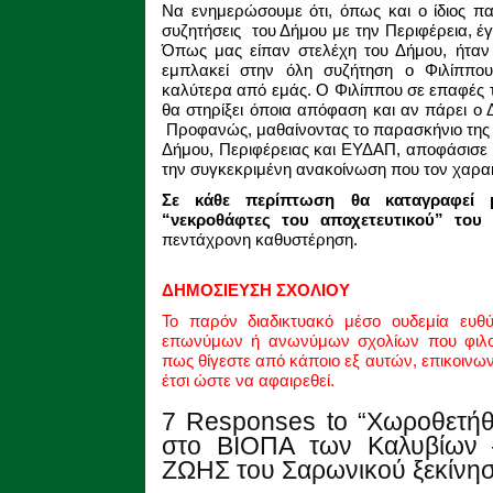
Να ενημερώσουμε ότι, όπως και ο ίδιος πα
συζητήσεις του Δήμου με την Περιφέρεια, έγι
Όπως μας είπαν στελέχη του Δήμου, ήταν
εμπλακεί στην όλη συζήτηση ο Φιλίππου
καλύτερα από εμάς. Ο Φιλίππου σε επαφές τ
θα στηρίξει όποια απόφαση και αν πάρει ο
Προφανώς, μαθαίνοντας το παρασκήνιο της 
Δήμου, Περιφέρειας και ΕΥΔΑΠ, αποφάσισε 
την συγκεκριμένη ανακοίνωση που τον χαρα
Σε κάθε περίπτωση θα καταγραφεί μ
“νεκροθάφτες του αποχετευτικού” το
πεντάχρονη καθυστέρηση.
ΔΗΜΟΣΙΕΥΣΗ ΣΧΟΛΙΟΥ
Το παρόν διαδικτυακό μέσο ουδεμία ευθ
επωνύμων ή ανωνύμων σχολίων που φιλοξ
πως θίγεστε από κάποιο εξ αυτών, επικοινω
έτσι ώστε να αφαιρεθεί.
7 Responses to “Χωροθετή
στο ΒΙΟΠΑ των Καλυβίων 
ΖΩΗΣ του Σαρωνικού ξεκίνησ