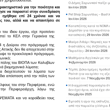
δεν χρηματοδοτείται.
Ο Δήμος Σαρωνικού παίζει μ
ρακτηριστικό για την ποιότητα και
Ιουλίου 2026
μησε να παραστεί στην συνεδρίαση
Pet Shop Σαρωνίδας – Βασί
 ηγήθηκε επί 24 χρόνια και να
Ιουλίου 2026
ις του, αλλά και να απαντήσει σε
Καταπέλτης κατά το ΝΟΜΛ ο
Δημοσίου για την κυριότητα
του ίδιου έργου, είχε προτείνει
κατασκευές
29 Ιουνίου 2026
στεί το ΚΕΛ στην Γερακίνα της
Μαύρο Λιθάρι: Νομικές και 
14 η Δούρου στο πρόγραμμά της
διαστάσεις της συζήτησης γ
 Αττικής δεν θα αποχετευτεί στην
Παραλίες»
24 Ιουνίου 2026
κρυψε το προεκλογικό πρόγραμμα,
Μαθήματα Αγγλικών με την
ωνικό;
Φεβρουαρίου 2026
διο πόλης του ΒΙΟΠΑ των Καλυβίων
ικά βιομηχανικά λύματα;
Τέμπη: Δέκα ημέρες προθεσ
α διοχετευτούν τα λύματα των
Ρούτσι για να ορίσει τις εξ
ίδια απόσταση από την πόλη των
παιδιού του.
7 Νοεμβρίου 20
λφους του στην Περιφέρεια, ενώ
Η διαχρονική παρανομία στ
την Περιφερειάρχη, λόγω της
δεν έχει όρια, αλλά έχει σ
Νοεμβρίου 2025
 ΨΕΜΑΤΑ και να κοροϊδεύει τους
Έφτασε η ώρα της εκδίωξης
από την παραλία γλίστρα.