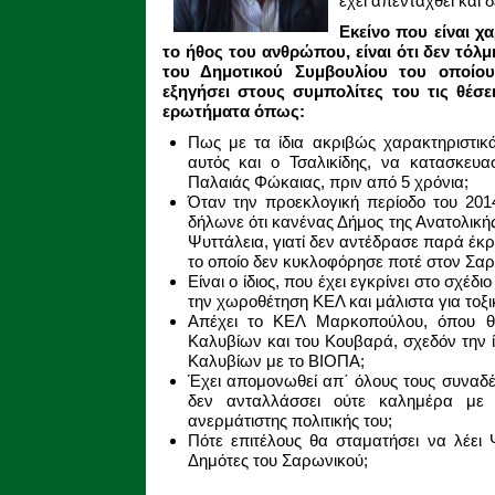
έχει απενταχθεί και 
Εκείνο που είναι χα
το ήθος του ανθρώπου, είναι ότι δεν τόλ
του Δημοτικού Συμβουλίου του οποίου
εξηγήσει στους συμπολίτες του τις θέσε
ερωτήματα όπως:
Πως με τα ίδια ακριβώς χαρακτηριστικά 
αυτός και ο Τσαλικίδης, να κατασκευα
Παλαιάς Φώκαιας, πριν από 5 χρόνια;
Όταν την προεκλογική περίοδο του 20
δήλωνε ότι κανένας Δήμος της Ανατολικής
Ψυττάλεια, γιατί δεν αντέδρασε παρά έ
το οποίο δεν κυκλοφόρησε ποτέ στον Σαρ
Είναι ο ίδιος, που έχει εγκρίνει στο σχέ
την χωροθέτηση ΚΕΛ και μάλιστα για τοξ
Απέχει το ΚΕΛ Μαρκοπούλου, όπου θ
Καλυβίων και του Κουβαρά, σχεδόν την 
Καλυβίων με το ΒΙΟΠΑ;
Έχει απομονωθεί απ΄ όλους τους συναδέ
δεν ανταλλάσσει ούτε καλημέρα με 
ανερμάτιστης πολιτικής του;
Πότε επιτέλους θα σταματήσει να λέει
Δημότες του Σαρωνικού;