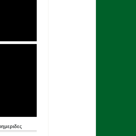
φημεριδες