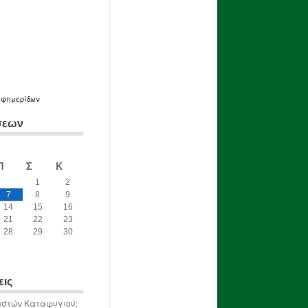
εφημερίδων
σεων
Π
Σ
Κ
1
2
7
8
9
14
15
16
21
22
23
28
29
30
εις
ιστών Καταφυγιού: