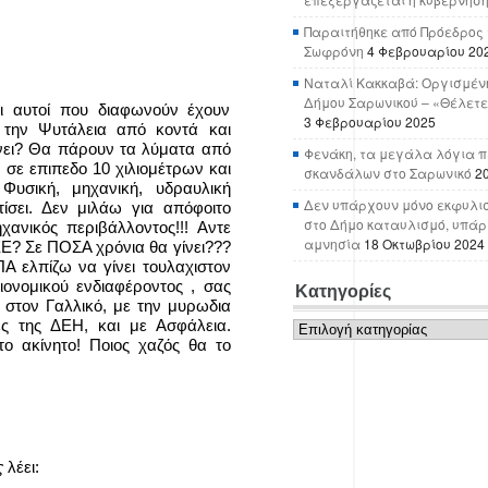
Παραιτήθηκε από Πρόεδρος 
Σωφρόνη
4 Φεβρουαρίου 20
Ναταλί Κακκαβά: Οργισμένη
Δήμου Σαρωνικού – «Θέλετε
 αυτοί που διαφωνούν έχουν
3 Φεβρουαρίου 2025
ν την Ψυτάλεια από κοντά και
γίνει? Θα πάρουν τα λύματα από
Φενάκη, τα μεγάλα λόγια π
 σε επιπεδο 10 χιλιομέτρων και
σκανδάλων στο Σαρωνικό
2
υσική, μηχανική, υδραυλική
Δεν υπάρχουν μόνο εκφυλι
ίσει. Δεν μιλάω για απόφοιτο
στο Δήμο καταυλισμό, υπάρχ
χανικός περιβάλλοντος!!! Αντε
αμνησία
18 Οκτωβρίου 2024
ΕΕΕ? Σε ΠΟΣΑ χρόνια θα γίνει???
Α ελπίζω να γίνει τουλαχιστον
ονομικού ενδιαφέροντος , σας
Κατηγορίες
 στον Γαλλικό, με την μυρωδια
Κατηγορίες
 της ΔΕΗ, και με Ασφάλεια.
 ακίνητο! Ποιος χαζός θα το
ς
λέει: