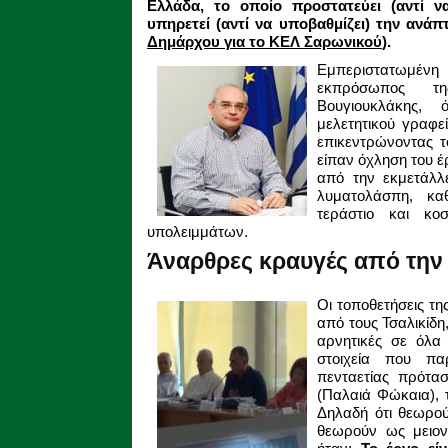
Ελλάδα, το οποίο προστατεύει (αντί να
υπηρετεί (αντί να υποβαθμίζει) την ανάπ
Δημάρχου για το ΚΕΛ Σαρωνικού
).
Εμπεριστατωμέν
εκπρόσωπος τ
Βουγιουκλάκης,
μελετητικού γραφεί
επικεντρώνοντας τ
είπαν όχληση του έ
από την εκμετάλλ
λυματολάσπη, κ
τεράστιο και κο
υπολειμμάτων.
Άναρθρες κραυγές από την
Οι τοποθετήσεις τ
από τους Τσαλικίδη
αρνητικές σε όλα 
στοιχεία που πα
πενταετίας πρότα
(Παλαιά Φώκαια), 
Δηλαδή ότι θεωρού
θεωρούν ως μειον