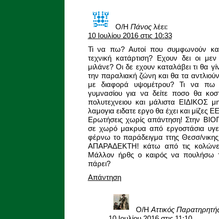
Ο/Η
Πάνος
λέει:
10 Ιουλίου 2016 στις 10:33
Ti να πω? Αυτοί που συμφωνούν και
τεχνική κατάρτιση? Εχουν δει οι με
μιλάνε? Οι δε εχουν καταλάβει τι θα 
την παραλιακή ζώνη και θα τα αντλιούν
με διαφορά υψομέτρου? Τι να πω Φ
γυμνασίου για να δείτε ποσο θα κοστ
πολυτεχνειου και μάλιστα ΕΙΔΙΚΟΣ μη
λαμογια ειδατε εργο θα έχει και μίζες 
Ερωτήσεις χωρίς απάντηση! Στην ΒΙΟΠ
σε χωρό μακρυα από εργοστάσια υγει
φέρνω το παράδειγμα ττης Θεσσ/νικης
ΑΠΑΡΑΔΕΚΤΗ! κάτω από τις κολώνες
Μάλλον ήρθς ο καιρός να πουλήσω το
πάρει?
Απάντηση
Ο/Η
Αττικός Παρατηρητή
10 Ιουλίου 2016 στις 11:10