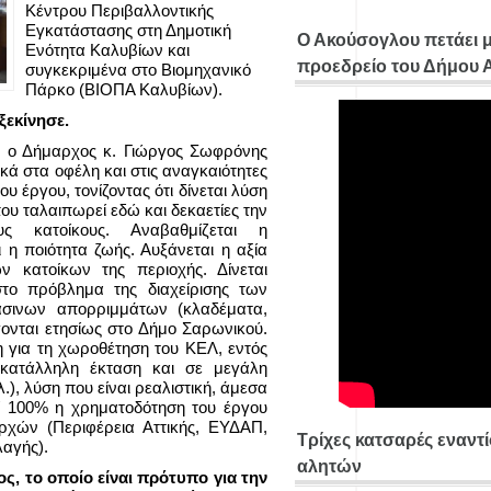
Κέντρου Περιβαλλοντικής
Εγκατάστασης στη Δημοτική
Ο Ακούσογλου πετάει 
Ενότητα Καλυβίων και
προεδρείο του Δήμου
συγκεκριμένα στο Βιομηχανικό
Πάρκο (ΒΙΟΠΑ Καλυβίων).
ξεκίνησε.
υ ο Δήμαρχος κ. Γιώργος Σωφρόνης
κά στα οφέλη και στις αναγκαιότητες
υ έργου, τονίζοντας ότι δίνεται λύση
υ ταλαιπωρεί εδώ και δεκαετίες την
ς κατοίκους. Αναβαθμίζεται η
 η ποιότητα ζωής. Αυξάνεται η αξία
ν κατοίκων της περιοχής. Δίνεται
το πρόβλημα της διαχείρισης των
σινων απορριμμάτων (κλαδέματα,
νται ετησίως στο Δήμο Σαρωνικού.
ση για τη χωροθέτηση του ΚΕΛ, εντός
κατάλληλη έκταση και σε μεγάλη
.), λύση που είναι ρεαλιστική, άμεσα
εί 100% η χρηματοδότηση του έργου
χών (Περιφέρεια Αττικής, ΕΥΔΑΠ,
Τρίχες κατσαρές εναντ
λαγής).
αλητών
, το οποίο είναι πρότυπο για την