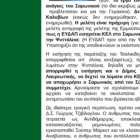
ήταν:
Το έργο είν
ανάγκες του Σαρωνικού
(το ίδιο ακριβώς μ
προβλεπόταν και για την Γερακίνα).
Δε
Καλυβίων
(κακώς δεν ενημερώθηκαν, 
ενημερωθεί).
Η μελέτη είναι πρόχειρη
(για
μελέτη αντιγραφή της μελέτης της Ερμούπο
πως η ΕΥΔΑΠ εισηγείται ΚΕΛ στο Σαρωνικ
την Ψυττάλεια;
(Η ΕΥΔΑΠ πριν από την Ψυ
Υποστηρίζει ότι της υποδεικνύουν οι εκάστ
Η εισήγηση της παράταξης του Τσαλικίδη
απορριφθείσα απ΄ όλους ανεξαιρέτως), 
λυμάτων στην Ψυττάλεια, δηλαδή να μη
απορριφθεί η εισήγηση και ο Δήμος 
Λαυρεωτικής, να δεχτεί τα λύματα στο ΚΕ
να αποχωρήσει ο Σαρωνικός από τον Σ
συμμετέχει.
Αρνούμαστε να σχολιάσουμε 
αρχίσει να κατεβαίνει τα σκαλοπάτια 
αντιμετωπίσει τον αντίπαλο που βρίσκεται ήδ
Ως ιδιαίτερα τραγική περίπτωση, πρέπει ν
Δ.Σ. Γιώργος Τζιβίλογλου. Ο άνθρωπος που
τετραετία ως Αντιδήμαρχος, αποκλει
κατασκευάζοντας μεμονωμένες πο
εγκατασταθεί Σούπερ Μάρκετ και να κλείσου
Αναβύσσου, ο άνθρωπος που αντάλλασσε 