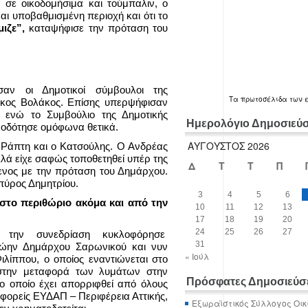
 σε οικοδομήσιμα και τούμπαλιν, ο
αι υποβαθμισμένη περιοχή και ότι το
μιζε”,
καταψήφισε την πρόταση του
αν οι Δημοτικοί σύμβουλοι της
Τα
πρωτοσέλιδα
των 
ίκος Βολάκος. Επίσης υπερψήφισαν
 ενώ το Συμβούλιο της Δημοτικής
Ημερολόγιο Δημοσιεύ
οδότησε ομόφωνα θετικά.
ΑΎΓΟΥΣΤΟΣ 2026
η Ράπτη και ο Κατσούλης. Ο Ανδρέας
λά είχε σαφώς τοποθετηθεί υπέρ της
Δ
Τ
Τ
Π
ενος με την πρόταση του Δημάρχου.
πύρος Δημητρίου.
3
4
5
6
στο περιθώριο ακόμα και από την
10
11
12
13
17
18
19
20
24
25
26
27
 την συνεδρίαση κυκλοφόρησε
31
ώην Δημάρχου Σαρωνικού και νυν
« Ιούλ
ιλίππου, ο οποίος εναντιώνεται στο
 στην μεταφορά των λυμάτων στην
Πρόσφατες Δημοσιεύσ
ο οποίο έχει απορριφθεί από όλους
φορείς ΕΥΔΑΠ – Περιφέρεια Αττικής,
Εξωραϊστικός Σύλλογος Οικ