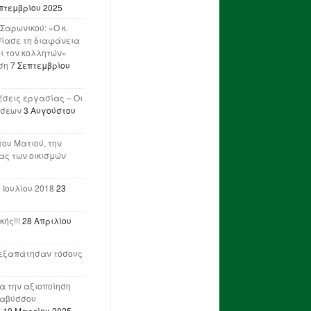
πτεμβρίου 2025
Σαρωνικού: «Ο κ.
ίασε τη διαφάνεια
ι τον κολλητών»
ση
7 Σεπτεμβρίου
έσεις εργασίας – Οι
ήσεων
3 Αυγούστου
του Ματιού, την
ας των οικισμών
 Ιουλίου 2018
23
ής!!!
28 Απριλίου
ν εξαπάτησαν τόσους
ια την αξιοποίηση
ναβύσσου
η
19 Μαρτίου 2025