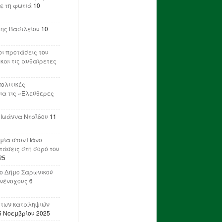
ε τη φωτιά
10
λης Βασιλείου
10
ι προτάσεις του
 και τις αυθαίρετες
πολιτικές
ια τις «Ελεύθερες
 Ιωάννα Νταΐδου
11
μία στον Πάνο
ετάσεις στη σορό του
25
ο Δήμο Σαρωνικού
υνένοχους
6
 των καταληψιών
5 Νοεμβρίου 2025