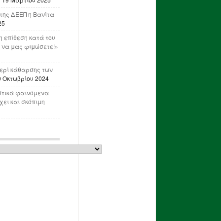
της ΔΕΕΠ η Βανίτα
25
 επίθεση κατά του
 να μας φιμώσετε!»
ερί κάθαρσης των
0 Οκτωβρίου 2024
στικά φαινόμενα
ει και σκόπιμη