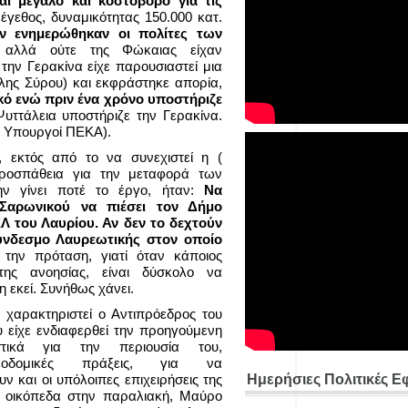
αι μεγάλο και κοστοβόρο για τις
έγεθος, δυναμικότητας 150.000 κατ.
ν ενημερώθηκαν οι πολίτες των
αλλά ούτε της Φώκαιας είχαν
 την Γερακίνα είχε παρουσιαστεί μια
λης Σύρου) και εκφράστηκε απορία,
ό ενώ πριν ένα χρόνο υποστήριζε
ττάλεια υποστήριζε την Γερακίνα.
οτε Υπουργοί ΠΕΚΑ).
, εκτός από το να συνεχιστεί η (
προσπάθεια για την μεταφορά των
ν γίνει ποτέ το έργο, ήταν:
Να
Σαρωνικού να πιέσει τον Δήμο
Λ του Λαυρίου. Αν δεν το δεχτούν
ύνδεσμο Λαυρεωτικής στον οποίο
την πρόταση, γιατί όταν κάποιος
της ανοησίας, είναι δύσκολο να
η εκεί. Συνήθως χάνει.
α χαρακτηριστεί ο Αντιπρόεδρος του
 είχε ενδιαφερθεί την προηγούμενη
στικά για την περιουσία του,
λεοδομικές πράξεις, για να
ν και οι υπόλοιπες επιχειρήσεις της
Ημερήσιες Πολιτικές Ε
οικόπεδα στην παραλιακή, Μαύρο