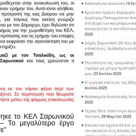
ραδέχεται στην ανακοίνωσή του, οι
Εκδίκηση και δικαίωση
19 Σε
ναν ερήμην του. Αυτό είναι αλήθεια.
Έργα και ημέρες δημάρχου 
 προτροπή της κας Δούρου να μην
Δημήτρης Παπαχρήστου θυσ
, για λόγους που εκείνη γνώριζε
στο βωμό των κουμπάρων κα
ου με τον Δήμαρχο, έχει δηλώσει ότι
καταγγέλλει η αντιπολίτευ
 Δήμος για την χωροθέτηση του ΚΕΛ.
2025
πρότασης και τις ερήμην του επαφές
να εκφράσει την αγανάκτησή του με
Δήμος Σαρωνικού: 29 νέες θ
κτηρίζει.
ειδικότητες, προθεσμία αιτ
2025
αζί με τον Τσαλικίδη, ως οι
υ Σαρωνικού
και τους χρεώνεται η
Την επέτειο της τραγωδίας 
τιμούμε με μέτρα προστασί
μας;
23 Ιουλίου 2025
Η τραγική επέτειος της 23ης
Ιουλίου 2025
ύνη εκ του νόμου φέρει περί των
ενεί. Σε περίπτωση που θεωρείτε
Νοσοκομείο Ανατολικής Αττικ
νήστε μέσω της φόρμας επικοινωνίας
2025
Τέμπη: Ποτέ τόσοι λίγοι δε
θηκε το ΚΕΛ Σαρωνικού
πολλούς
29 Μαρτίου 2025
– Το μεγαλύτερο έργο
Επενδυτικό σχέδιο €2 δισ. γ
ε”
του ακινήτου στις Αλυκές Α
επεξεργάζεται η κυβέρνησ