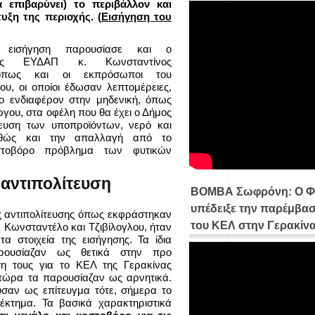
 επιβαρύνει) το περιβάλλον και
τυξη της περιοχής.
(
Εισήγηση του
η εισήγηση παρουσίασε και ο
ης ΕΥΔΑΠ κ. Κωνσταντίνος
 όπως και οι εκπρόσωποι του
ου, οι οποίοι έδωσαν λεπτομέρειες,
ο ενδιαφέρον στην μηδενική, όπως
ργου, στα οφέλη που θα έχει ο Δήμος
ευση των υποπροϊόντων, νερό και
αθώς και την απαλλαγή από το
στοβόρο πρόβλημα των φυτικών
 αντιπολίτευση
ΒΟΜΒΑ Σωφρόνη: Ο Φ
υπέδειξε την παρέμβασ
ης αντιπολίτευσης όπως εκφράστηκαν
του ΚΕΛ στην Γερακίν
, Κωνσταντέλο και Τζιβίλογλου, ήταν
τα στοιχεία της εισήγησης. Τα ίδια
ρουσίαζαν ως θετικά στην προ
ση τους για το ΚΕΛ της Γερακίνας
τώρα τα παρουσίαζαν ως αρνητικά.
σαν ως επίτευγμα τότε, σήμερα το
έκτημα. Τα βασικά χαρακτηριστικά