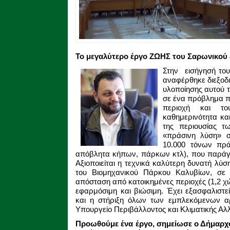
Το μεγαλύτερο έργο ΖΩΗΣ του Σαρωνικού 
Στην εισήγησή το
αναφέρθηκε διεξοδι
υλοποίησης αυτού το
σε ένα πρόβλημα πο
περιοχή και του
καθημερινότητα και
της περιουσίας τω
«πράσινη λύση» σ
10.000 τόνων πρά
απόβλητα κήπων, πάρκων κτλ), που παράγο
Αξιοποιείται η τεχνικά καλύτερη δυνατή λύ
του Βιομηχανικού Πάρκου Καλυβίων, σε 
απόσταση από κατοικημένες περιοχές (1,2 χιλ
εφαρμόσιμη και βιώσιμη. Έχει εξασφαλιστ
και η στήριξη όλων των εμπλεκόμενων αρ
Υπουργείο Περιβάλλοντος και Κλιματικής Αλ
Προωθούμε ένα έργο, σημείωσε ο Δήμαρχος