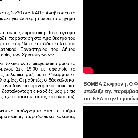
ο στις 18:30 στα ΚΑΠΗ Αναβύσσου το
άσει για δεύτερη ημέρα το διήγημα
.
ίναι άκρως εορταστική. Το απόγευμα
εβάζει παράσταση στο Αμφιθέατρο του
τική επιμέλεια και διδασκαλία του
εατρικού Εργαστηρίου του Δήμου
τορίες των Χριστουγέννων.
ική ξεκινά έναν διαφορετικό μουσικό
μένοι. Στις 19:00 με αφετηρία το
ές μελωδίες μαζί με τη Φιλαρμονική
στρίας. Οι μαθητές, οι δάσκαλοι και
ΒΟΜΒΑ Σωφρόνη: Ο Φ
 ανάβουν τα φαναράκια τους και
ζεσταίνοντας τις καρδιές μας με τις
υπέδειξε την παρέμβασ
 έχει φτάσει κι αυτός και όλοι μαζί
του ΚΕΛ στην Γερακίν
ρευτικό πρόγραμμα από το τμήμα
ιστόδικος, παραδοσιακά κάλαντα,