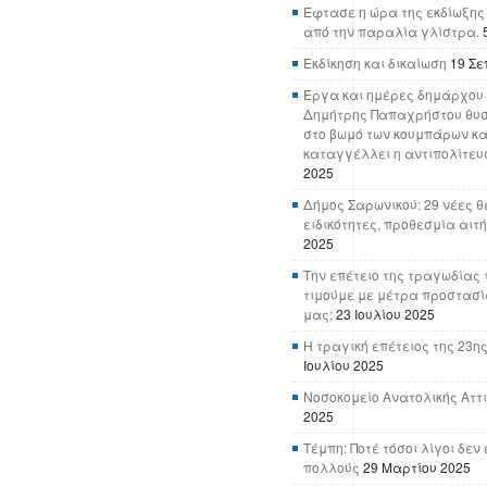
Έφτασε η ώρα της εκδίωξης
από την παραλία γλίστρα.
Εκδίκηση και δικαίωση
19 Σε
Έργα και ημέρες δημάρχου 
Δημήτρης Παπαχρήστου θυσ
στο βωμό των κουμπάρων κα
καταγγέλλει η αντιπολίτευ
2025
Δήμος Σαρωνικού: 29 νέες θ
ειδικότητες, προθεσμία αιτ
2025
Την επέτειο της τραγωδίας 
τιμούμε με μέτρα προστασί
μας;
23 Ιουλίου 2025
Η τραγική επέτειος της 23ης
Ιουλίου 2025
Νοσοκομείο Ανατολικής Αττικ
2025
Τέμπη: Ποτέ τόσοι λίγοι δε
πολλούς
29 Μαρτίου 2025