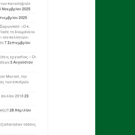
 των καταληψιών
5 Νοεμβρίου 2025
πτεμβρίου 2025
Σαρωνικού: «Ο κ.
ίασε τη διαφάνεια
ι τον κολλητών»
ση
7 Σεπτεμβρίου
έσεις εργασίας – Οι
ήσεων
3 Αυγούστου
του Ματιού, την
ας των οικισμών
 Ιουλίου 2018
23
ής!!!
28 Απριλίου
ν εξαπάτησαν τόσους