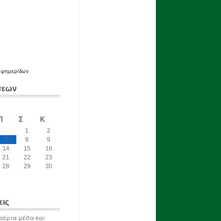
εφημερίδων
σεων
Π
Σ
Κ
1
2
7
8
9
14
15
16
21
22
23
28
29
30
εις
αέρια μέσα και