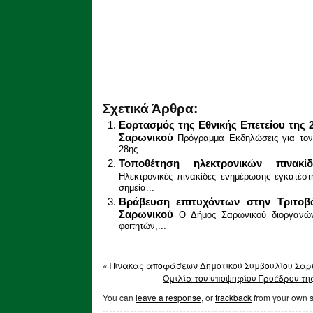
Σχετικά Άρθρα:
Εορτασμός της Εθνικής Επετείου της 
Σαρωνικού
Πρόγραμμα Εκδηλώσεις για τον
28ης...
Τοποθέτηση ηλεκτρονικών πινα
Ηλεκτρονικές πινακίδες ενημέρωσης εγκατέσ
σημεία...
Βράβευση επιτυχόντων στην Τριτοβ
Σαρωνικού
Ο Δήμος Σαρωνικού διοργανώ
φοιτητών,...
«
Πίνακας αποφάσεων Δημοτικού Συμβουλίου Σαρω
Ομιλία του υποψηφίου Προέδρου της
You can
leave a response
, or
trackback
from your own s