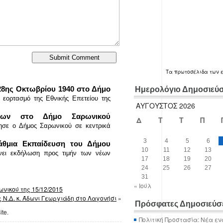
Τα
πρωτοσέλιδα
των 
28ης Οκτωβρίου 1940 στο Δήμο
Ημερολόγιο Δημοσιεύ
 εορτασμό της Εθνικής Επετείου της
ΑΎΓΟΥΣΤΟΣ 2026
κίδων στο Δήμο Σαρωνικού
Δ
Τ
Τ
Π
τησε ο Δήμος Σαρωνικού σε κεντρικά
3
4
5
6
άθμια Εκπαίδευση του Δήμου
10
11
12
13
νει εκδήλωση προς τιμήν των νέων
17
18
19
20
24
25
26
27
31
« Ιούλ
νικού της 15/12/2015
 Ν.Δ. κ. Άδωνι Γεωργιάδη στο Λαγονήσι
»
Πρόσφατες Δημοσιεύσ
ite.
Πολιτική Προστασία: Νέα εν