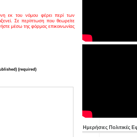
ύνη εκ του νόμου φέρει περί των
ενεί. Σε περίπτωση που θεωρείτε
νήστε μέσω της φόρμας επικοινωνίας
ublished) (required)
Ημερήσιες Πολιτικές Ε