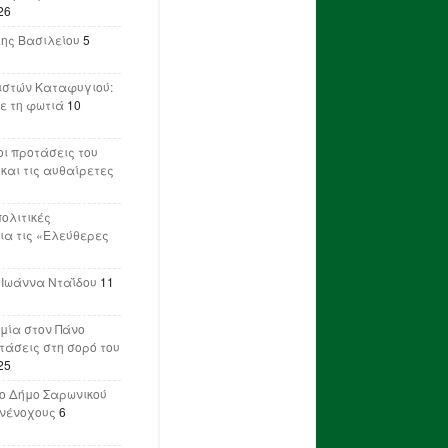
26
λης Βασιλείου
5
ιστών Καταφυγιού:
ε τη φωτιά
10
ι προτάσεις του
 και τις αυθαίρετες
πολιτικές
ια τις «Ελεύθερες
 Ιωάννα Νταΐδου
11
μία στον Πάνο
ετάσεις στη σορό του
25
ο Δήμο Σαρωνικού
υνένοχους
6