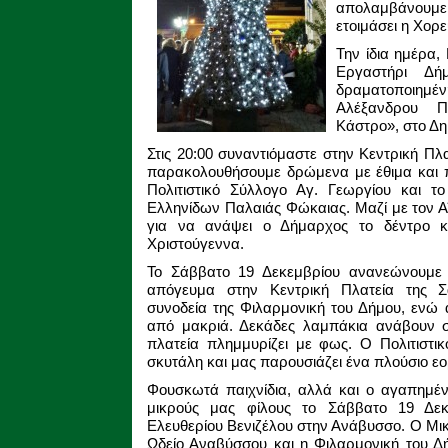
απολαμβάνουμε 
ετοιμάσει η Χο
Την ίδια ημέρα,
Εργαστήρι Δή
δραματοποιη
Αλέξανδρου Π
Κάστρο», στο Δη
Στις 20:00 συναντιόμαστε στην Κεντρική Π
παρακολουθήσουμε δρώμενα με έθιμα και π
Πολιτιστικό Σύλλογο Αγ. Γεωργίου και τ
Ελληνίδων Παλαιάς Φώκαιας. Μαζί με τον Α
για να ανάψει ο Δήμαρχος το δέντρο κ
Χριστούγεννα.
Το Σάββατο 19 Δεκεμβρίου ανανεώνουμε τ
απόγευμα στην Κεντρική Πλατεία της 
συνοδεία της Φιλαρμονική του Δήμου, ενώ 
από μακριά. Δεκάδες λαμπάκια ανάβουν στ
πλατεία πλημμυρίζει με φως. Ο Πολιτιστι
σκυτάλη και μας παρουσιάζει ένα πλούσιο ε
Φουσκωτά παιχνίδια, αλλά και ο αγαπημέν
μικρούς μας φίλους το Σάββατο 19 Δεκε
Ελευθερίου Βενιζέλου στην Ανάβυσσο. Ο Μι
Ωδείο Αναβύσσου και η Φιλαρμονική του Δ