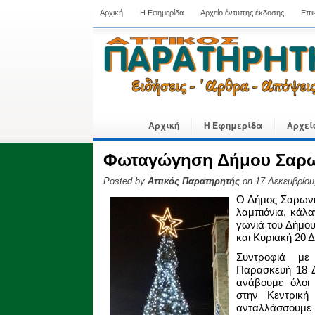
Αρχική
Η Εφημερίδα
Αρχείο έντυπης έκδοσης
Επι
Αρχική
Η Εφημερίδα
Αρχεί
Φωταγώγηση Δήμου Σαρ
Posted by
Αττικός Παρατηρητής
on 17 Δεκεμβρίου
Ο Δήμος Σαρωνικ
λαμπιόνια, κάλα
γωνιά του Δήμου
και Κυριακή 20 
Συντροφιά με
Παρασκευή 18 Δ
ανάβουμε όλοι 
στην Κεντρική
ανταλλάσσου