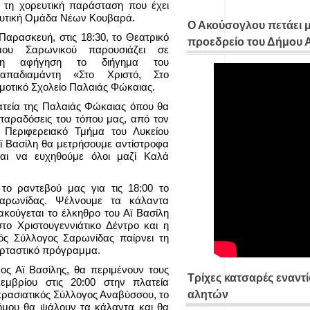
τη χορευτική παράσταση που έχει
ρευτική Ομάδα Νέων Κουβαρά.
Ο Ακούσογλου πετάει 
 Παρασκευή, στις 18:30, το Θεατρικό
προεδρείο του Δήμου
μου Σαρωνικού παρουσιάζει σε
μένη αφήγηση το διήγημα του
απαδιαμάντη «Στο Χριστό, Στο
μοτικό Σχολείο Παλαιάς Φώκαιας.
λατεία της Παλαιάς Φώκαιας όπου θα
αραδόσεις του τόπου μας, από τον
ο Περιφερειακό Τμήμα του Λυκείου
ϊ Βασίλη θα μετρήσουμε αντίστροφα
αι να ευχηθούμε όλοι μαζί Καλά
ο ραντεβού μας για τις 18:00 το
Σαρωνίδας. Ψέλνουμε τα κάλαντα
ακούγεται το έλκηθρο του Αϊ Βασίλη
ο Χριστουγεννιάτικο Δέντρο και η
κός Σύλλογος Σαρωνίδας παίρνει τη
ορταστικό πρόγραμμα.
ος Αϊ Βασίλης, θα περιμένουν τους
Τρίχες κατσαρές εναντ
μβρίου στις 20:00 στην πλατεία
κρασιατικός Σύλλογος Αναβύσσου, το
αλητών
ήμου θα ψάλουν τα κάλαντα και θα