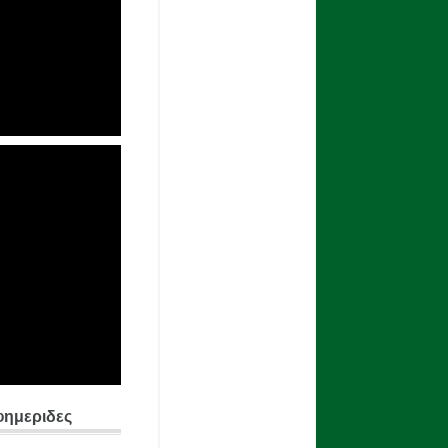
φημεριδες