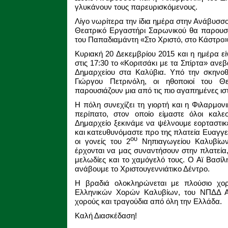
γλυκάνουν τους παρευρισκόμενους.
Λίγο νωρίτερα την ίδια ημέρα στην Ανάβυσσ
Θεατρικό Εργαστήρι Σαρωνικού θα παρουσι
του Παπαδιαμάντη «Στο Χριστό, στο Κάστρο»
Κυριακή 20 Δεκεμβρίου 2015 και η ημέρα ε
στις 17:30 το «Κοριτσάκι με τα Σπίρτα» αν
Δημαρχείου στα Καλύβια. Υπό την σκηνοθε
Γιώργου Πετρινόλη, οι ηθοποιοί του Θ
παρουσιάζουν μια από τις πιο αγαπημένες ισ
Η πόλη συνεχίζει τη γιορτή και η Φιλαρμον
περίπατο, στον οποίο είμαστε όλοι καλεσ
Δημαρχείο ξεκινάμε να ψέλνουμε εορταστικ
και κατευθυνόμαστε προ της πλατεία Ευαγγελι
ου
οι γονείς του 2
Νηπιαγωγείου Καλυβίων
έρχονται να μας συναντήσουν στην πλατεία, 
μελωδίες και το χαμόγελό τους. Ο Αϊ Βασίλης
ανάβουμε το Χριστουγεννιάτικο Δέντρο.
Η βραδιά ολοκληρώνεται με πλούσιο χο
Ελληνικών Χορών Καλυβίων, του ΝΠΔΔ Αρ
χορούς και τραγούδια από όλη την Ελλάδα.
Καλή Διασκέδαση!