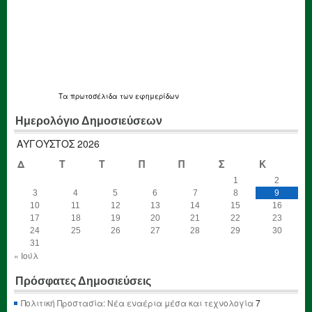
Τα
πρωτοσέλιδα
των εφημερίδων
Ημερολόγιο Δημοσιεύσεων
ΑΎΓΟΥΣΤΟΣ 2026
Δ
Τ
Τ
Π
Π
Σ
Κ
1
2
3
4
5
6
7
8
9
10
11
12
13
14
15
16
17
18
19
20
21
22
23
24
25
26
27
28
29
30
31
« Ιούλ
Πρόσφατες Δημοσιεύσεις
Πολιτική Προστασία: Νέα εναέρια μέσα και τεχνολογία
7