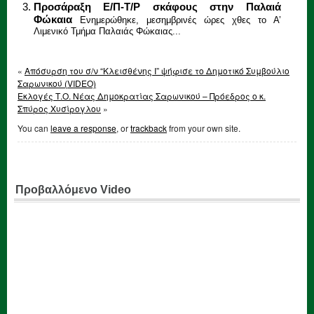
Προσάραξη Ε/Π-Τ/Ρ σκάφους στην Παλαιά
Φώκαια
Ενημερώθηκε, μεσημβρινές ώρες χθες το Α’
Λιμενικό Τμήμα Παλαιάς Φώκαιας...
«
Απόσυρση του σ/ν “Κλεισθένης Ι” ψήφισε το Δημοτικό Συμβούλιο
Σαρωνικού (VIDEO)
Εκλογές Τ.Ο. Νέας Δημοκρατίας Σαρωνικού – Πρόεδρος ο κ.
Σπύρος Χυσίρογλου
»
You can
leave a response
, or
trackback
from your own site.
Προβαλλόμενο Video