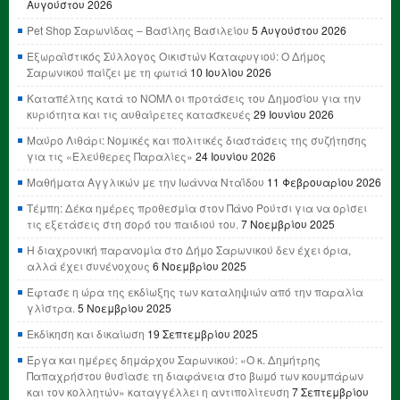
Αυγούστου 2026
Pet Shop Σαρωνίδας – Βασίλης Βασιλείου
5 Αυγούστου 2026
Εξωραϊστικός Σύλλογος Οικιστών Καταφυγιού: Ο Δήμος
Σαρωνικού παίζει με τη φωτιά
10 Ιουλίου 2026
Καταπέλτης κατά το ΝΟΜΛ οι προτάσεις του Δημοσίου για την
κυριότητα και τις αυθαίρετες κατασκευές
29 Ιουνίου 2026
Μαύρο Λιθάρι: Νομικές και πολιτικές διαστάσεις της συζήτησης
για τις «Ελεύθερες Παραλίες»
24 Ιουνίου 2026
Μαθήματα Αγγλικών με την Ιωάννα Νταΐδου
11 Φεβρουαρίου 2026
Τέμπη: Δέκα ημέρες προθεσμία στον Πάνο Ρούτσι για να ορίσει
τις εξετάσεις στη σορό του παιδιού του.
7 Νοεμβρίου 2025
Η διαχρονική παρανομία στο Δήμο Σαρωνικού δεν έχει όρια,
αλλά έχει συνένοχους
6 Νοεμβρίου 2025
Έφτασε η ώρα της εκδίωξης των καταληψιών από την παραλία
γλίστρα.
5 Νοεμβρίου 2025
Εκδίκηση και δικαίωση
19 Σεπτεμβρίου 2025
Έργα και ημέρες δημάρχου Σαρωνικού: «Ο κ. Δημήτρης
Παπαχρήστου θυσίασε τη διαφάνεια στο βωμό των κουμπάρων
και τον κολλητών» καταγγέλλει η αντιπολίτευση
7 Σεπτεμβρίου