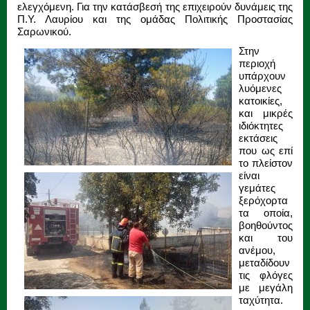
ελεγχόμενη. Για την κατάσβεσή της επιχειρούν δυνάμεις της
Π.Υ. Λαυρίου και της ομάδας Πολιτικής Προστασίας
Σαρωνικού.
Στην
περιοχή
υπάρχουν
λυόμενες
κατοικίες,
και μικρές
ιδιόκτητες
εκτάσεις
που ως επί
το πλείστον
είναι
γεμάτες
ξερόχορτα
τα οποία,
βοηθούντος
και του
ανέμου,
μεταδίδουν
τις φλόγες
με μεγάλη
ταχύτητα.