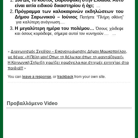
είναι αιτία ειδικού δικαστηρίου ή όχι;
...
Πρόγραμμα των καλοκαιρινών εκδηλώσεων του
Δήμου Σαρωνικού – Ιούνιος
Πατήστε “Πλήρη οθόνη”
για καλύτερη ανάγνωση....
Η μεγαλύτερη ημέρα του πολέμου…
Όσους χάιδεψε
και όσους κορόιδεψε, σήμερα αυτοί τον κυνηγούν…. ...
«
Διαγωνισμός Σχεδίου – Εικονογράφησης Δήμου Μαρκοπούλου,
με θέμα: «Η Πόλη μου! Όπως τη θέλω και όπως τη φαντάζομαι!»
Η Κοινωνική Στήριξη χαρίζει χαμόγελα και στιγμές ευτυχίας στα
παιδιά!!!
»
You can
leave a response
, or
trackback
from your own site.
Προβαλλόμενο Video