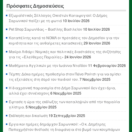
Πρόσφατες Δημοσιεύσεις
Εξωραϊστικός Σύλλογος Οικιστών Καταφυγιού: Ο Δήμος
Σαρωνικού παίζει με τη φωτιά
10 Ιουλίου 2026
Pet Shop Σαρωνίδας – Βασίλης Βασιλείου
10 Ιουλίου 2026
Καταπέλτης κατά το ΝΟΜΛ οι προτάσεις του Δημοσίου για την
κυριότητα και τις αυθαίρετες κατασκευές
29 Ιουνίου 2026
Μαύρο Λιθάρι: Νομικές και πολιτικές διαστάσεις της συζήτησης
για τις «Ελεύθερες Παραλίες»
24 Ιουνίου 2026
Μαθήματα Αγγλικών με την Ιωάννα Νταΐδου
11 Φεβρουαρίου 2026
Τέμπη: Δέκα ημέρες προθεσμία στον Πάνο Ρούτσι για να ορίσει
τις εξετάσεις στη σορό του παιδιού του.
7 Νοεμβρίου 2025
Η διαχρονική παρανομία στο Δήμο Σαρωνικού δεν έχει όρια,
αλλά έχει συνένοχους
6 Νοεμβρίου 2025
Έφτασε η ώρα της εκδίωξης των καταληψιών από την παραλία
γλίστρα.
5 Νοεμβρίου 2025
Εκδίκηση και δικαίωση
19 Σεπτεμβρίου 2025
Έργα και ημέρες δημάρχου Σαρωνικού: «Ο κ. Δημήτρης
Παπαχρήστου θυσίασε τη διαφάνεια στο βωμό των κουμπάρων