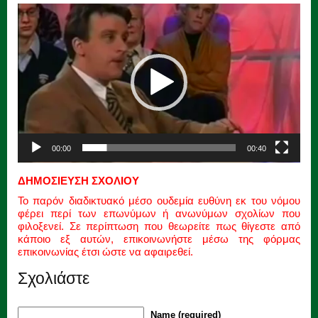
Πρόγραμμα
Αναπαραγωγής
Βίντεο
00:00
00:40
ΔΗΜΟΣΙΕΥΣΗ ΣΧΟΛΙΟΥ
Το παρόν διαδικτυακό μέσο ουδεμία ευθύνη εκ του νόμου
φέρει περί των επωνύμων ή ανωνύμων σχολίων που
φιλοξενεί. Σε περίπτωση που θεωρείτε πως θίγεστε από
κάποιο εξ αυτών, επικοινωνήστε μέσω της φόρμας
επικοινωνίας έτσι ώστε να αφαιρεθεί.
Σχολιάστε
Name (required)