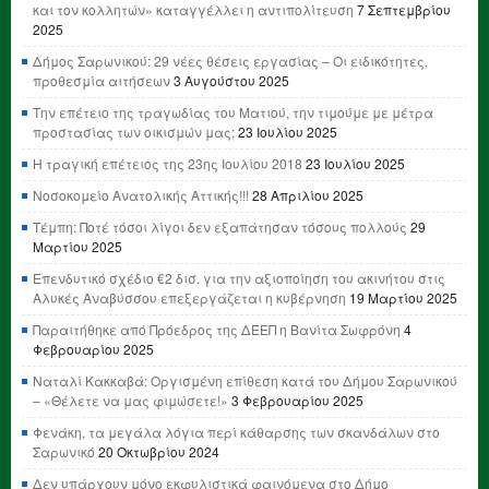
και τον κολλητών» καταγγέλλει η αντιπολίτευση
7 Σεπτεμβρίου
2025
Δήμος Σαρωνικού: 29 νέες θέσεις εργασίας – Οι ειδικότητες,
προθεσμία αιτήσεων
3 Αυγούστου 2025
Την επέτειο της τραγωδίας του Ματιού, την τιμούμε με μέτρα
προστασίας των οικισμών μας;
23 Ιουλίου 2025
Η τραγική επέτειος της 23ης Ιουλίου 2018
23 Ιουλίου 2025
Νοσοκομείο Ανατολικής Αττικής!!!
28 Απριλίου 2025
Τέμπη: Ποτέ τόσοι λίγοι δεν εξαπάτησαν τόσους πολλούς
29
Μαρτίου 2025
Επενδυτικό σχέδιο €2 δισ. για την αξιοποίηση του ακινήτου στις
Αλυκές Αναβύσσου επεξεργάζεται η κυβέρνηση
19 Μαρτίου 2025
Παραιτήθηκε από Πρόεδρος της ΔΕΕΠ η Βανίτα Σωφρόνη
4
Φεβρουαρίου 2025
Ναταλί Κακκαβά: Οργισμένη επίθεση κατά του Δήμου Σαρωνικού
– «Θέλετε να μας φιμώσετε!»
3 Φεβρουαρίου 2025
Φενάκη, τα μεγάλα λόγια περί κάθαρσης των σκανδάλων στο
Σαρωνικό
20 Οκτωβρίου 2024
Δεν υπάρχουν μόνο εκφυλιστικά φαινόμενα στο Δήμο