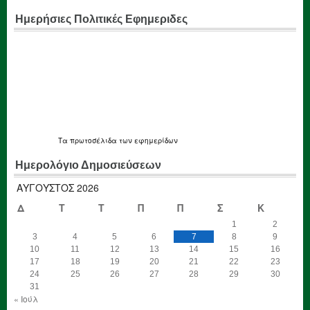
Ημερήσιες Πολιτικές Εφημεριδες
Τα
πρωτοσέλιδα
των εφημερίδων
Ημερολόγιο Δημοσιεύσεων
ΑΎΓΟΥΣΤΟΣ 2026
Δ
Τ
Τ
Π
Π
Σ
Κ
1
2
3
4
5
6
7
8
9
10
11
12
13
14
15
16
17
18
19
20
21
22
23
24
25
26
27
28
29
30
31
« Ιούλ