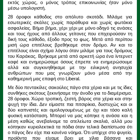
εκτός χώρας, ο μόνος τρόπος επικοινωνίας ήταν μόνο
μέσω υπολογιστή.
28 όροφοι κάθοδος στο απόλυτο σκοτάδι. Μιλάμε για
εσωτερικές σκάλες χωρίς παράθυρα και χωρίς φωτάκια
ασφαλείας. Βήμα βήμα, χέρι χέρι με μόνο οδηγό τις ανάσες
και τους ήχους από άλλους γείτονες που επιχειρούσαν τη
δική τους κάθοδο, έξοδο προς το φως. Μετά από περίπου
μισή ώρα επιτέλους βρεθήκαμε στον δρόμο. Αν και το
επιτέλους είναι σχήμα λόγου όταν μιλάμε για τους δρόμους
του Καράκας. Βρήκαμε μετά από αρκετή ώρα ένα ίντερνετ
καφέ και ενημερώσαμε όσους έπρεπε να ενημερώσουμε
αλλά και συγκινηθήκαμε με την ειλικρινή ανησυχία
ανθρώπων που μας γνωρίζουν μόνο μέσα από την
καθημερινή μας επαφή στο Liberal.
Με δύο πεντακίλες σακούλες πάγο στα χέρια και με τις ίδιες
συνθήκες σκότους ξεκινήσαμε την άνοδο για το διαμέρισμα.
28 όροφοι. Χώρα τροπική, ζεστή, βάρος στα χέρια και στην
ψυχή την ίδια. Δεν είμαστε πια πιτσιρίκια, δυστυχώς και οι
δύο καπνιστές και ομολογουμένως με όχι και τόσο καλή
φυσική κατάσταση. Μπορεί να μας κόπηκε η ανάσα και η
μέση καθώς ανεβαίναμε τα ατελείωτα σκαλιά, αλλά μου
κόπηκαν κυριολεκτικά τα πόδια όταν τελικά διαπίστωσα ότι
ο πάγος δεν είχε πια κανένα νόημα. Ότι υπήρχε στο ψυγείο,
προϊόντα που είχαμε βρει με χίλια βάσανα και