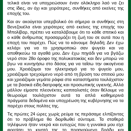
τελικά είναι να υποχρεώσουν έναν ολόκληρο λαό να ζει
στις ίδιες, αν όχι και χειρότερες, συνθήκες από εκείνες της
εποχής του.
Και αν ακούγεται υπερβολικό ότι σήμερα οι συνθήκες στη
Βενεζουέλα είναι χειρότερες από εκείνες της εποχής του
Μπολίβαρ, πρέπει να καταλάβουμε ότι το κάθε σπιτικό και
ο κάθε άνθρωπος προσαρμόζει τη ζωή του σε αυτά που η
εποχή του παρέχει. Πώς να το κάνουμε δηλαδή; Δεν έχω
κελάρι για να το χρησιμοποιώ σαν ψυγείο και να
αποθηκεύω τα αγαθά μου. Δεν έχω πηγάδι για να βγάζω
νερό στον 28ο όροφο της πολυκατοικίας και δεν μπορώ να
βγω να κυνηγήσω στο δάσος για να ταΐσω την οικογένεια
μου. Χρειάζομαι τον ηλεκτρισμό για το ψυγείο μου,
χρειάζομαι τρεχούμενο νερό από τη βρύση του σπιτιού μου
και χρειάζομαι γεμάτα ράφια στα καταστήματα τουλάχιστον
με τα βασικά είδη διατροφής και προσωπικής υγιεινής. Αλλά
μάλλον είμαστε πλεονέκτες καπιταλιστές όταν θέλουμε να
θεωρούμε τουλάχιστον αυτά τα απλά καθημερινά
πράγματα δεδομένα και υποχρέωση της κυβέρνησης να τα
παρέχει στους πολίτες της.
Τις πρώτες 24 ώρες χωρίς ρεύμα τις περάσαμε ελπίζοντας
ότι το πρόβλημα θα διορθωθεί σύντομα. Τα σταθερά
τηλέφωνα ήταν νεκρά και ευτυχώς που η γυναίκα μου είχε
φορτίσει το κινητό της το προηγούμενο βράδυ και