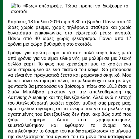
Καράκας 18 Ιουλίου 2016 ώρα 9.30 το βράδυ. Πάνω από 40
ώρες χωρίς ρεύμα, χωρίς τηλέφωνο σταθερό και χωρίς
δυνατότητα επικοινωνίας στο εξωτερικό μέσω κινητού.
Πάνω από 40 ώρες χωρίς ηλεκτρισμό. Πάνω από 17
χρόνια μια χώρα βυθισμένη στο σκοτάδι.
Γράφω για πρώτη φορά μετά από πολύ καιρό, ίσως μετά
από χρόνια για να είμαι ειλικρινής, με μολύβι σε μια λευκή
σελίδα χαρτί. Το φως που χρειάζομαι μου το χαρίζει ένα
κερί στερεωμένο σε ένα πιατάκι του καφέ. Θα μπορούσε
να είναι ένα πραγματικά ζεστό και ρομαντικό σκηνικό. Μου
λείπει μόνο ένα φτερό πένα, το μελανοδοχείο και με λίγη
φαντασία θα μπορούσα να βρίσκομαι πίσω στο 1813 όταν ο
Σιμόν Μπολίβαρ μαχόταν για την απελευθέρωση της
Λατινικής Αμερικής και της Βενεζουέλας. Αλλά ενώ η εποχή
του Απελευθερωτή μοιάζει σχεδόν μυθική στις μέρες μας,
είμαι σχεδόν σίγουρος ότι τα όνειρα του για το μέλλον της
αγαπημένης του Βενεζουέλας δεν ήταν ακριβώς αυτό που
ζούμε σήμερα. Αυτοί που χρησιμοποίησαν,
εκμεταλλεύτηκαν και έφθειραν το όνομα του,
καπηλεύτηκαν το όραμα του και διαστρέβλωσαν το μήνυμα
της ανεξαρτησίας του αγώνα του το μόνο που κατάφεραν