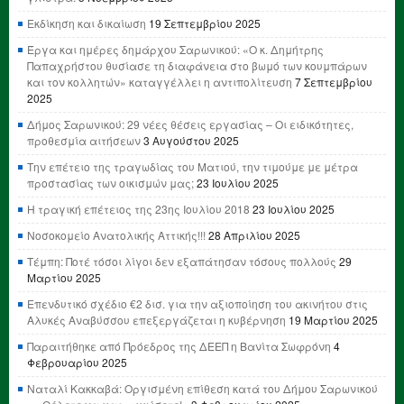
Εκδίκηση και δικαίωση
19 Σεπτεμβρίου 2025
Έργα και ημέρες δημάρχου Σαρωνικού: «Ο κ. Δημήτρης
Παπαχρήστου θυσίασε τη διαφάνεια στο βωμό των κουμπάρων
και τον κολλητών» καταγγέλλει η αντιπολίτευση
7 Σεπτεμβρίου
2025
Δήμος Σαρωνικού: 29 νέες θέσεις εργασίας – Οι ειδικότητες,
προθεσμία αιτήσεων
3 Αυγούστου 2025
Την επέτειο της τραγωδίας του Ματιού, την τιμούμε με μέτρα
προστασίας των οικισμών μας;
23 Ιουλίου 2025
Η τραγική επέτειος της 23ης Ιουλίου 2018
23 Ιουλίου 2025
Νοσοκομείο Ανατολικής Αττικής!!!
28 Απριλίου 2025
Τέμπη: Ποτέ τόσοι λίγοι δεν εξαπάτησαν τόσους πολλούς
29
Μαρτίου 2025
Επενδυτικό σχέδιο €2 δισ. για την αξιοποίηση του ακινήτου στις
Αλυκές Αναβύσσου επεξεργάζεται η κυβέρνηση
19 Μαρτίου 2025
Παραιτήθηκε από Πρόεδρος της ΔΕΕΠ η Βανίτα Σωφρόνη
4
Φεβρουαρίου 2025
Ναταλί Κακκαβά: Οργισμένη επίθεση κατά του Δήμου Σαρωνικού