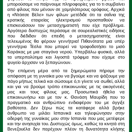
μπορούσαμε να παίρνουμε πληροφορίες για το τι συμβαίνει
από φίλους που μένουν σε χαμηλότερους ορόφους. Αρχικά
η «Ντόιτσε Βέλε» των φίλων μετέδιδε ότι τα σαΐνια της
κρατικής εταιρείας ηλεκτρισμού προσπαθούν να
επισκευάσουν τον μετασχηματιστή που είχε πρόβλημα.
Αργότερα δυστυχώς περάσαμε σε σουρεαλιστικές ειδήσεις
που διέδιδαν ότι επειδή ο μετασχηματιστής είναι
τελειωμένος θα φέρουν γεννήτρια! Πιθανότατα μια υπέρ
γεννήτρια Τέσλα που μπορεί να τροφοδοτήσει το μισό
Καράκας με μια σταγόνα νερού. Υπερβάλω φυσικά, αλλά
τα υπερπολύτιμα και λιγοστά τρόφιμα που είχαμε στο
ψυγείο άρχισαν να ξεπαγώνουν.
Την επόμενη μέρα από τα ξημερώματα πήραμε την
απόφαση με τη γυναίκα μου να βγούμε και να ψάξουμε για
πάγο μήπως τελικά και σώσουμε ό,τι γίνετε να σωθεί, αλλά
και για να βρούμε τρόπο επικοινωνίας με τις οικογένειές
μας και τους φίλους μας. Προσωπικά ήθελα να
επικοινωνήσω και με τον κ. Θανάση Μαυρίδη που το
πραγματικό και ανθρώπινο ενδιαφέρον του με άγγιξε
βαθύτατα. Δεν ξέρω πώς τα κατάφερε αλλά βρήκε
άνθρωπο να μιλάει Ισπανικά και τηλεφώνησαν στην
αδερφή της γυναίκας μου στην Ισπανία που μας μετέφερε
και την ανησυχία του. Δυστυχώς όμως, καθώς τα κινητά στη
Βενεζουέλα δεν παρέχουν πλέον τη δυνατότητα κλήσης