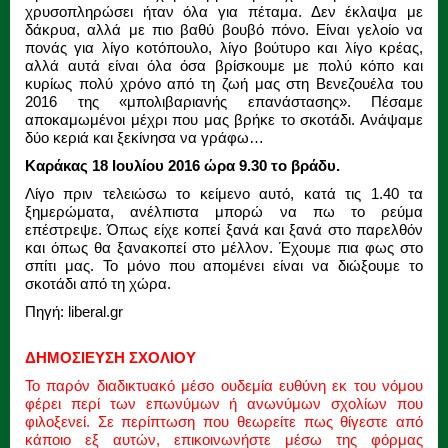
χρυσοπληρώσει ήταν όλα για πέταμα. Δεν έκλαψα με
δάκρυα, αλλά με πιο βαθύ βουβό πόνο. Είναι γελοίο να
πονάς για λίγο κοτόπουλο, λίγο βούτυρο και λίγο κρέας,
αλλά αυτά είναι όλα όσα βρίσκουμε με πολύ κόπο και
κυρίως πολύ χρόνο από τη ζωή μας στη Βενεζουέλα του
2016 της «μπολιβαριανής επανάστασης». Πέσαμε
αποκαμωμένοι μέχρι που μας βρήκε το σκοτάδι. Ανάψαμε
δύο κεριά και ξεκίνησα να γράφω…
Καράκας 18 Ιουλίου 2016 ώρα 9.30 το βράδυ.
Λίγο πριν τελειώσω το κείμενο αυτό, κατά τις 1.40 τα
ξημερώματα, ανέλπιστα μπορώ να πω το ρεύμα
επέστρεψε. Όπως είχε κοπεί ξανά και ξανά στο παρελθόν
και όπως θα ξανακοπεί στο μέλλον. Έχουμε πια φως στο
σπίτι μας. Το μόνο που απομένει είναι να διώξουμε το
σκοτάδι από τη χώρα.
Πηγή: liberal.gr
ΔΗΜΟΣΙΕΥΣΗ ΣΧΟΛΙΟΥ
Το παρόν διαδικτυακό μέσο ουδεμία ευθύνη εκ του νόμου
φέρει περί των επωνύμων ή ανωνύμων σχολίων που
φιλοξενεί. Σε περίπτωση που θεωρείτε πως θίγεστε από
κάποιο εξ αυτών, επικοινωνήστε μέσω της φόρμας