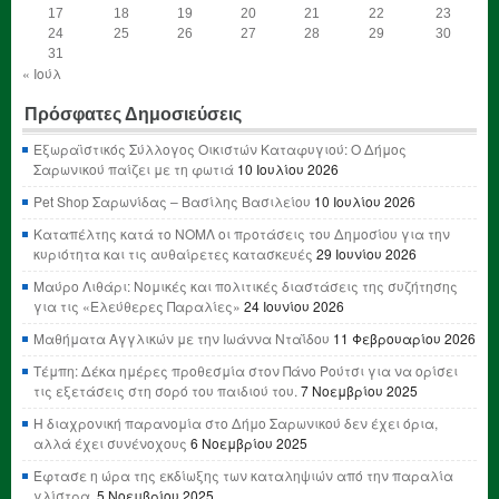
17
18
19
20
21
22
23
24
25
26
27
28
29
30
31
« Ιούλ
Πρόσφατες Δημοσιεύσεις
Εξωραϊστικός Σύλλογος Οικιστών Καταφυγιού: Ο Δήμος
Σαρωνικού παίζει με τη φωτιά
10 Ιουλίου 2026
Pet Shop Σαρωνίδας – Βασίλης Βασιλείου
10 Ιουλίου 2026
Καταπέλτης κατά το ΝΟΜΛ οι προτάσεις του Δημοσίου για την
κυριότητα και τις αυθαίρετες κατασκευές
29 Ιουνίου 2026
Μαύρο Λιθάρι: Νομικές και πολιτικές διαστάσεις της συζήτησης
για τις «Ελεύθερες Παραλίες»
24 Ιουνίου 2026
Μαθήματα Αγγλικών με την Ιωάννα Νταΐδου
11 Φεβρουαρίου 2026
Τέμπη: Δέκα ημέρες προθεσμία στον Πάνο Ρούτσι για να ορίσει
τις εξετάσεις στη σορό του παιδιού του.
7 Νοεμβρίου 2025
Η διαχρονική παρανομία στο Δήμο Σαρωνικού δεν έχει όρια,
αλλά έχει συνένοχους
6 Νοεμβρίου 2025
Έφτασε η ώρα της εκδίωξης των καταληψιών από την παραλία
γλίστρα.
5 Νοεμβρίου 2025