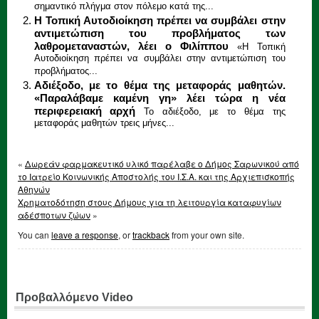
σημαντικό πλήγμα στον πόλεμο κατά της...
Η Τοπική Αυτοδιοίκηση πρέπει να συμβάλει στην
αντιμετώπιση του προβλήματος των
λαθρομεταναστών, λέει ο Φιλίππου
«Η Τοπική
Αυτοδιοίκηση πρέπει να συμβάλει στην αντιμετώπιση του
προβλήματος...
Aδιέξοδο, με το θέμα της μεταφοράς μαθητών.
«Παραλάβαμε καμένη γη» λέει τώρα η νέα
περιφερειακή αρχή
Το αδιέξοδο, με το θέμα της
μεταφοράς μαθητών τρεις μήνες...
«
Δωρεάν φαρμακευτικό υλικό παρέλαβε ο Δήμος Σαρωνικού από
το Ιατρείο Κοινωνικής Αποστολής του Ι.Σ.Α. και της Αρχιεπισκοπής
Αθηνών
Χρηματοδότηση στους Δήμους για τη λειτουργία καταφυγίων
αδέσποτων ζώων
»
You can
leave a response
, or
trackback
from your own site.
Προβαλλόμενο Video