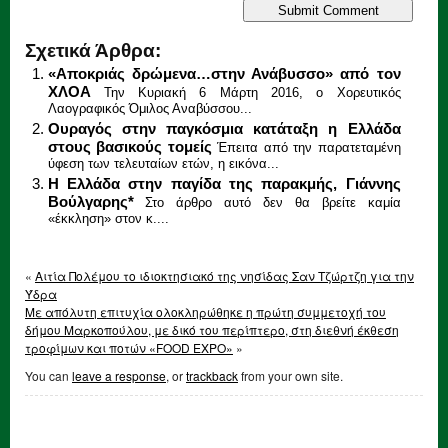
Σχετικά Άρθρα:
«Αποκριάς δρώμενα…στην Ανάβυσσο» από τον
ΧΛΟΑ
Την Κυριακή 6 Μάρτη 2016, ο Χορευτικός
Λαογραφικός Όμιλος Αναβύσσου...
Ουραγός στην παγκόσμια κατάταξη η Ελλάδα
στους βασικούς τομείς
Έπειτα από την παρατεταμένη
ύφεση των τελευταίων ετών, η εικόνα...
Η Ελλάδα στην παγίδα της παρακμής, Γιάννης
Βούλγαρης*
Στο άρθρο αυτό δεν θα βρείτε καμία
«έκκληση» στον κ....
«
Αιτία Πολέμου το ιδιοκτησιακό της νησίδας Σαν Τζώρτζη για την
Ύδρα
Με απόλυτη επιτυχία ολοκληρώθηκε η πρώτη συμμετοχή του
δήμου Μαρκοπούλου, με δικό του περίπτερο, στη διεθνή έκθεση
τροφίμων και ποτών «FOOD EXPO»
»
You can
leave a response
, or
trackback
from your own site.