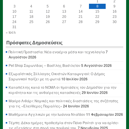
1
2
3
4
5
6
7
8
9
10
11
12
13
14
15
16
17
18
19
20
21
22
23
24
25
26
27
28
29
30
31
« Ιούλ
Πρόσφατες Δημοσιεύσεις
Πολιτική Προστασία: Νέα εναέρια μέσα και τεχνολογία
7
Αυγούστου 2026
Pet Shop Σαρωνίδας – Βασίλης Βασιλείου
5 Αυγούστου 2026
Εξωραϊστικός Σύλλογος Οικιστών Καταφυγιού: Ο Δήμος
Σαρωνικού παίζει με τη φωτιά
10 Ιουλίου 2026
Καταπέλτης κατά το ΝΟΜΛ οι προτάσεις του Δημοσίου για την
κυριότητα και τις αυθαίρετες κατασκευές
29 Ιουνίου 2026
Μαύρο Λιθάρι: Νομικές και πολιτικές διαστάσεις της συζήτησης
για τις «Ελεύθερες Παραλίες»
24 Ιουνίου 2026
Μαθήματα Αγγλικών με την Ιωάννα Νταΐδου
11 Φεβρουαρίου 2026
Τέμπη: Δέκα ημέρες προθεσμία στον Πάνο Ρούτσι για να ορίσει
τις εξετάσεις στη σορό του παιδιού του.
7 Νοεμβρίου 2025