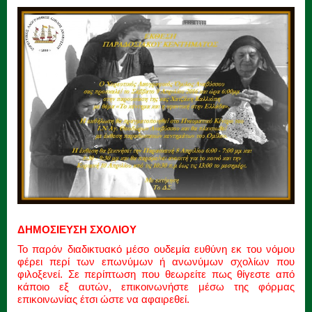
ΔΗΜΟΣΙΕΥΣΗ ΣΧΟΛΙΟΥ
Το παρόν διαδικτυακό μέσο ουδεμία ευθύνη εκ του νόμου
φέρει περί των επωνύμων ή ανωνύμων σχολίων που
φιλοξενεί. Σε περίπτωση που θεωρείτε πως θίγεστε από
κάποιο εξ αυτών, επικοινωνήστε μέσω της φόρμας
επικοινωνίας έτσι ώστε να αφαιρεθεί.