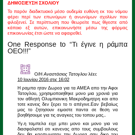
ΔΗΜΟΣΙΕΥΣΗ ΣΧΟΛΙΟΥ
Το παρόν διαδικτυακό μέσο ουδεμία ευθύνη εκ του νόμου
φέρει περί των επωνύμων ή ανωνύμων σχολίων που
φιλοξενεί. Σε περίπτωση που θεωρείτε πως θίγεστε από
κάποιο εξ αυτών, επικοινωνήστε μέσω της φόρμας
επικοινωνίας έτσι ώστε να αφαιρεθεί.
One Response to “Τι έγινε η ράμπα
ΟΕΟ!!!”
Ο/Η
Αναστάσιος Τατογλου
λέει:
10 Ιουνίου 2016 στις 16:02
Η ραμπα ηταν Δωρεα για τα ΑΜΕΑ απο την Αφοι
Τατογλου, χρησιμοποιηθηκε μονο μια χρονιά για
τον αθλητή Ολυμπιονικη Μακροδημητρη και απο
τοτε κανεις δεν ξερει το τι απέγινε.Εαν βεβαίως
μας το ζητησουν ειμαστε παντα σε θεση να
βοηθήσουμε για τις αναγκες του τοπου μας..
Υγ.η ταμπελα ειχε μπει μονο και μονο για να
διασφαλιστεί οτι κανενας απο τους συμβουλους
δεν θα καρπωνοταν την Δωρεα σαν δικο του