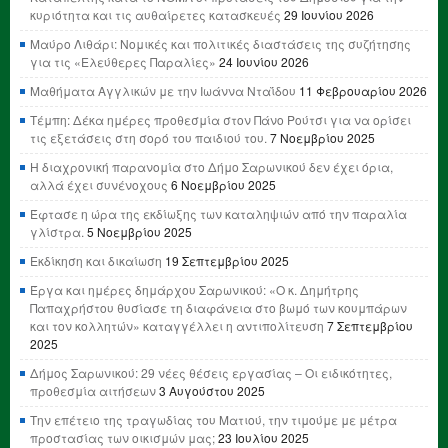
κυριότητα και τις αυθαίρετες κατασκευές
29 Ιουνίου 2026
Μαύρο Λιθάρι: Νομικές και πολιτικές διαστάσεις της συζήτησης
για τις «Ελεύθερες Παραλίες»
24 Ιουνίου 2026
Μαθήματα Αγγλικών με την Ιωάννα Νταΐδου
11 Φεβρουαρίου 2026
Τέμπη: Δέκα ημέρες προθεσμία στον Πάνο Ρούτσι για να ορίσει
τις εξετάσεις στη σορό του παιδιού του.
7 Νοεμβρίου 2025
Η διαχρονική παρανομία στο Δήμο Σαρωνικού δεν έχει όρια,
αλλά έχει συνένοχους
6 Νοεμβρίου 2025
Έφτασε η ώρα της εκδίωξης των καταληψιών από την παραλία
γλίστρα.
5 Νοεμβρίου 2025
Εκδίκηση και δικαίωση
19 Σεπτεμβρίου 2025
Έργα και ημέρες δημάρχου Σαρωνικού: «Ο κ. Δημήτρης
Παπαχρήστου θυσίασε τη διαφάνεια στο βωμό των κουμπάρων
και τον κολλητών» καταγγέλλει η αντιπολίτευση
7 Σεπτεμβρίου
2025
Δήμος Σαρωνικού: 29 νέες θέσεις εργασίας – Οι ειδικότητες,
προθεσμία αιτήσεων
3 Αυγούστου 2025
Την επέτειο της τραγωδίας του Ματιού, την τιμούμε με μέτρα
προστασίας των οικισμών μας;
23 Ιουλίου 2025