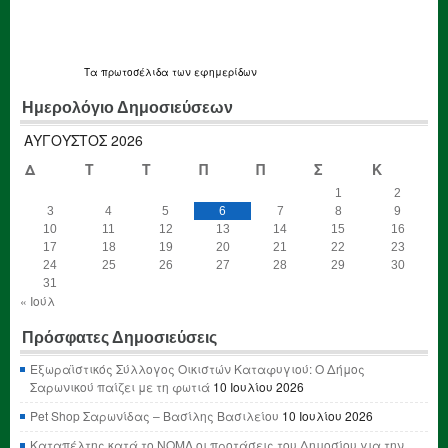
Τα
πρωτοσέλιδα
των εφημερίδων
Ημερολόγιο Δημοσιεύσεων
ΑΎΓΟΥΣΤΟΣ 2026
Δ
Τ
Τ
Π
Π
Σ
Κ
1
2
3
4
5
6
7
8
9
10
11
12
13
14
15
16
17
18
19
20
21
22
23
24
25
26
27
28
29
30
31
« Ιούλ
Πρόσφατες Δημοσιεύσεις
Εξωραϊστικός Σύλλογος Οικιστών Καταφυγιού: Ο Δήμος
Σαρωνικού παίζει με τη φωτιά
10 Ιουλίου 2026
Pet Shop Σαρωνίδας – Βασίλης Βασιλείου
10 Ιουλίου 2026
Καταπέλτης κατά το ΝΟΜΛ οι προτάσεις του Δημοσίου για την