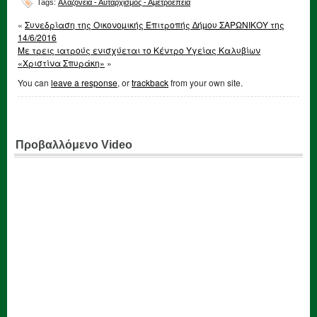
Tags:
Αλαζονεία - Αυταρχισμός - Αμετροέπεια
«
Συνεδρίαση της Οικονοµικής Επιτροπής ∆ήµου ΣΑΡΩΝΙΚΟΥ της
14/6/2016
Με τρεις ιατρούς ενισχύεται το Κέντρο Υγείας Καλυβίων
«Χριστίνα Σπυράκη»
»
You can
leave a response
, or
trackback
from your own site.
Προβαλλόμενο Video