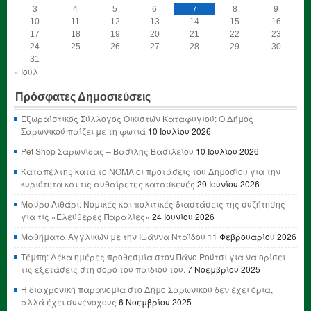
3
4
5
6
7
8
9
10
11
12
13
14
15
16
17
18
19
20
21
22
23
24
25
26
27
28
29
30
31
« Ιούλ
Πρόσφατες Δημοσιεύσεις
Εξωραϊστικός Σύλλογος Οικιστών Καταφυγιού: Ο Δήμος
Σαρωνικού παίζει με τη φωτιά
10 Ιουλίου 2026
Pet Shop Σαρωνίδας – Βασίλης Βασιλείου
10 Ιουλίου 2026
Καταπέλτης κατά το ΝΟΜΛ οι προτάσεις του Δημοσίου για την
κυριότητα και τις αυθαίρετες κατασκευές
29 Ιουνίου 2026
Μαύρο Λιθάρι: Νομικές και πολιτικές διαστάσεις της συζήτησης
για τις «Ελεύθερες Παραλίες»
24 Ιουνίου 2026
Μαθήματα Αγγλικών με την Ιωάννα Νταΐδου
11 Φεβρουαρίου 2026
Τέμπη: Δέκα ημέρες προθεσμία στον Πάνο Ρούτσι για να ορίσει
τις εξετάσεις στη σορό του παιδιού του.
7 Νοεμβρίου 2025
Η διαχρονική παρανομία στο Δήμο Σαρωνικού δεν έχει όρια,
αλλά έχει συνένοχους
6 Νοεμβρίου 2025