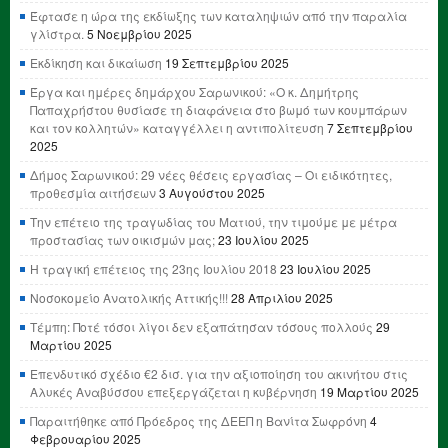
Έφτασε η ώρα της εκδίωξης των καταληψιών από την παραλία
γλίστρα.
5 Νοεμβρίου 2025
Εκδίκηση και δικαίωση
19 Σεπτεμβρίου 2025
Έργα και ημέρες δημάρχου Σαρωνικού: «Ο κ. Δημήτρης
Παπαχρήστου θυσίασε τη διαφάνεια στο βωμό των κουμπάρων
και τον κολλητών» καταγγέλλει η αντιπολίτευση
7 Σεπτεμβρίου
2025
Δήμος Σαρωνικού: 29 νέες θέσεις εργασίας – Οι ειδικότητες,
προθεσμία αιτήσεων
3 Αυγούστου 2025
Την επέτειο της τραγωδίας του Ματιού, την τιμούμε με μέτρα
προστασίας των οικισμών μας;
23 Ιουλίου 2025
Η τραγική επέτειος της 23ης Ιουλίου 2018
23 Ιουλίου 2025
Νοσοκομείο Ανατολικής Αττικής!!!
28 Απριλίου 2025
Τέμπη: Ποτέ τόσοι λίγοι δεν εξαπάτησαν τόσους πολλούς
29
Μαρτίου 2025
Επενδυτικό σχέδιο €2 δισ. για την αξιοποίηση του ακινήτου στις
Αλυκές Αναβύσσου επεξεργάζεται η κυβέρνηση
19 Μαρτίου 2025
Παραιτήθηκε από Πρόεδρος της ΔΕΕΠ η Βανίτα Σωφρόνη
4
Φεβρουαρίου 2025