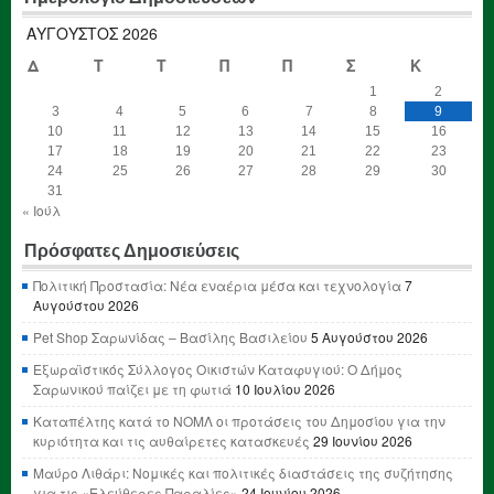
ΑΎΓΟΥΣΤΟΣ 2026
Δ
Τ
Τ
Π
Π
Σ
Κ
1
2
3
4
5
6
7
8
9
10
11
12
13
14
15
16
17
18
19
20
21
22
23
24
25
26
27
28
29
30
31
« Ιούλ
Πρόσφατες Δημοσιεύσεις
Πολιτική Προστασία: Νέα εναέρια μέσα και τεχνολογία
7
Αυγούστου 2026
Pet Shop Σαρωνίδας – Βασίλης Βασιλείου
5 Αυγούστου 2026
Εξωραϊστικός Σύλλογος Οικιστών Καταφυγιού: Ο Δήμος
Σαρωνικού παίζει με τη φωτιά
10 Ιουλίου 2026
Καταπέλτης κατά το ΝΟΜΛ οι προτάσεις του Δημοσίου για την
κυριότητα και τις αυθαίρετες κατασκευές
29 Ιουνίου 2026
Μαύρο Λιθάρι: Νομικές και πολιτικές διαστάσεις της συζήτησης
για τις «Ελεύθερες Παραλίες»
24 Ιουνίου 2026