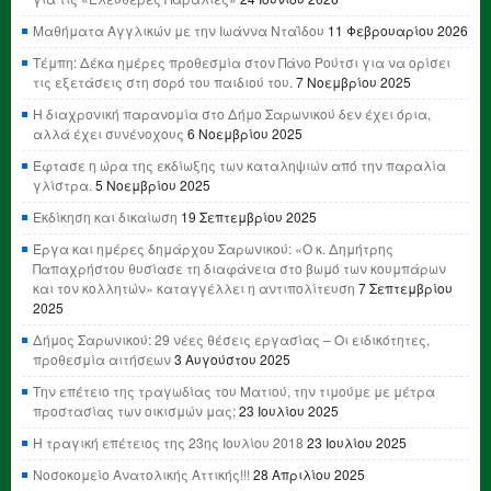
Μαθήματα Αγγλικών με την Ιωάννα Νταΐδου
11 Φεβρουαρίου 2026
Τέμπη: Δέκα ημέρες προθεσμία στον Πάνο Ρούτσι για να ορίσει
τις εξετάσεις στη σορό του παιδιού του.
7 Νοεμβρίου 2025
Η διαχρονική παρανομία στο Δήμο Σαρωνικού δεν έχει όρια,
αλλά έχει συνένοχους
6 Νοεμβρίου 2025
Έφτασε η ώρα της εκδίωξης των καταληψιών από την παραλία
γλίστρα.
5 Νοεμβρίου 2025
Εκδίκηση και δικαίωση
19 Σεπτεμβρίου 2025
Έργα και ημέρες δημάρχου Σαρωνικού: «Ο κ. Δημήτρης
Παπαχρήστου θυσίασε τη διαφάνεια στο βωμό των κουμπάρων
και τον κολλητών» καταγγέλλει η αντιπολίτευση
7 Σεπτεμβρίου
2025
Δήμος Σαρωνικού: 29 νέες θέσεις εργασίας – Οι ειδικότητες,
προθεσμία αιτήσεων
3 Αυγούστου 2025
Την επέτειο της τραγωδίας του Ματιού, την τιμούμε με μέτρα
προστασίας των οικισμών μας;
23 Ιουλίου 2025
Η τραγική επέτειος της 23ης Ιουλίου 2018
23 Ιουλίου 2025
Νοσοκομείο Ανατολικής Αττικής!!!
28 Απριλίου 2025