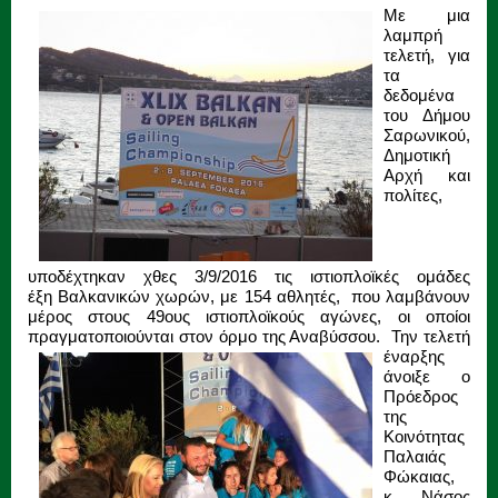
Με μια
λαμπρή
τελετή, για
τα
δεδομένα
του Δήμου
Σαρωνικού,
Δημοτική
Αρχή και
πολίτες,
υποδέχτηκαν χθες 3/9/2016 τις ιστιοπλοϊκές ομάδες
έξη Βαλκανικών χωρών, με 154 αθλητές, που λαμβάνουν
μέρος στους 49ους ιστιοπλοϊκούς αγώνες, οι οποίοι
πραγματοποιούνται στον όρμο της Αναβύσσου.
Την τελετή
έναρξης
άνοιξε ο
Πρόεδρος
της
Κοινότητας
Παλαιάς
Φώκαιας,
κ. Νάσος