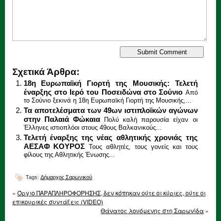
Σχετικά Άρθρα:
18η Ευρωπαϊκή Γιορτή της Μουσικής: Τελετή
έναρξης στο Ιερό του Ποσειδώνα στο Σούνιο
Από
το Σούνιο ξεκινά η 18η Ευρωπαϊκή Γιορτή της Μουσικής,...
Τα αποτελέσματα των 49ων ιστιπλοϊκών αγώνων
στην Παλαιά Φώκαια
Πολύ καλή παρουσία είχαν οι
Έλληνες ιστιοπλόοι στους 49ους Βαλκανικούς...
Τελετή έναρξης της νέας αθλητικής χρονιάς της
AEΣAΦ KOYPOΣ
Τους αθλητές, τους γονείς και τους
φίλους της Αθλητικής Ένωσης...
Tags:
Δήμαρχος Σαρωνικού
«
Όργιο ΠΑΡΑΠΛΗΡΟΦΟΡΗΣΗΣ, δεν κόπηκαν ούτε οι κύριες, ούτε οι
επικουρικές συντάξεις (VIDEO)
Θάνατος λουόμενης στη Σαρωνίδα
»