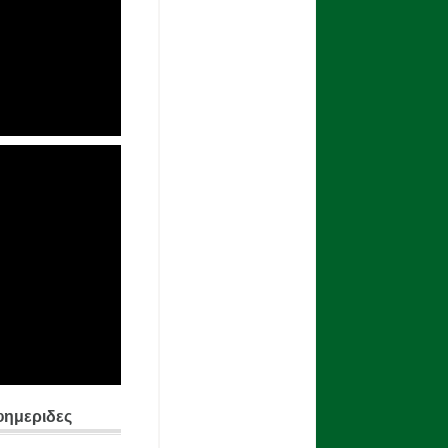
φημεριδες