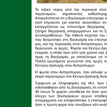
Το τοξικό νέφος από την πυρκαγιά στο
παρανομιών, σημαίνοντας καθυστερ
Αποκαλύπτεται ότι η Βουλγαρία επέστρεψε σ
γιατί επρόκειτο για κοκτέιλ σκουπιδιών α
καταγγέλλεται ως «πλυντήριο διαχείρισης
ζήτημα διαχείρισης απορριμμάτων και τα Σ
αντιπαραθέσεων. Την πιθανή «σχέση» του
που δεσμεύτηκε στη Βουλγαρία και επεστ
μας, και της πυρκαγιάς στον Ασπρόπυργο, πο
διερευνούν οι αρχές. Φορτίο και Κέντρο Δι
εταιρεία, η οποία πριν από τρία χρόνια είχε 
προς τη Βουλγαρία, με αποτέλεσμα να τη
Πολλά ερωτήματα γεννώνται στις αρχές σχ
Κέντρου Διαλογής στον Ασπρόπυργο.
Η φωτιά στον Ασπρόπυργο, που κάλυψε με 
σειρά παρανομιών στο Κέντρο Διαλογής Αν
Σύμφωνα με πληροφορίες της «Κ», πριν α
ειδοποιήθηκαν από τις βουλγαρικές ότι εντο
40 τόνων.Το φορτίο υποτίθεται ότι ήταν α
έλεγχο των βουλγαρικών αρχών αποδείχθ
απορρίμματα και αποφασίστηκε η επιστροφ
ήταν η πρώτη φορά που συνέβαινε κάτι ανάλ