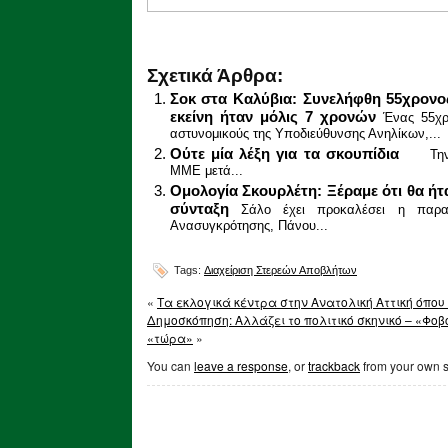
Σχετικά Άρθρα:
Σοκ στα Καλύβια: Συνελήφθη 55χρονο
εκείνη ήταν μόλις 7 χρονών
Ένας 55χρ
αστυνομικούς της Υποδιεύθυνσης Ανηλίκων,...
Ούτε μία λέξη για τα σκουπίδια
Την π
ΜΜΕ μετά...
Ομολογία Σκουρλέτη: Ξέραμε ότι θα ή
σύνταξη
Σάλο έχει προκαλέσει η παρα
Ανασυγκρότησης, Πάνου...
Tags:
Διαχείριση Στερεών Αποβλήτων
«
Τα εκλογικά κέντρα στην Ανατολική Αττική όπου
Δημοσκόπηση: Αλλάζει το πολιτικό σκηνικό – «Φο
«τώρα»
»
You can
leave a response
, or
trackback
from your own s