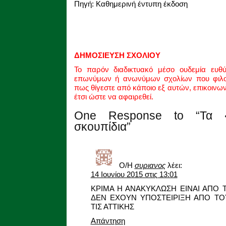
Πηγή: Καθημερινή έντυπη έκδοση
ΔΗΜΟΣΙΕΥΣΗ ΣΧΟΛΙΟΥ
Το παρόν διαδικτυακό μέσο ουδεμία ευθ
επωνύμων ή ανωνύμων σχολίων που φιλοξ
πως θίγεστε από κάποιο εξ αυτών, επικοινω
έτσι ώστε να αφαιρεθεί.
One Response to “Τα «
σκουπίδια”
Ο/Η
συριανος
λέει:
14 Ιουνίου 2015 στις 13:01
ΚΡΙΜΑ Η ΑΝΑΚΥΚΛΩΣΗ ΕΙΝΑΙ ΑΠΟ 
ΔΕΝ ΕΧΟΥΝ ΥΠΟΣΤΕΙΡΙΞΗ ΑΠΟ Τ
ΤΙΣ ΑΤΤΙΚΗΣ
Απάντηση