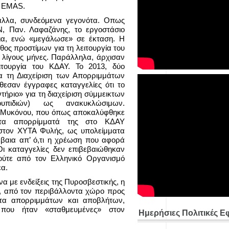
υ EMAS.
άλλα, συνδεόμενα γεγονότα. Οπως
 Παν. Λαφαζάνης, το εργοστάσιο
νια, ενώ «μεγάλωσε» σε έκταση. Η
θος προστίμων για τη λειτουργία του
 λίγους μήνες. Παράλληλα, άρχισαν
ιτουργία του ΚΔΑΥ. Το 2013, δύο
α τη Διαχείριση των Απορριμμάτων
θεσαν έγγραφες καταγγελίες ότι το
ριο» για τη διαχείριση σύμμεικτων
υπιδιών) ως ανακυκλώσιμων.
ς Μυκόνου, που όπως αποκαλύφθηκε
κτα απορρίμματά της στο ΚΔΑΥ
στον ΧΥΤΑ Φυλής, ως υπολείμματα
βαια απ’ ό,τι η χρέωση που αφορά
ι καταγγελίες δεν επιβεβαιώθηκαν
 ούτε από τον Ελληνικό Οργανισμό
α.
α με ενδείξεις της Πυροσβεστικής, η
ου, από τον περιβάλλοντα χώρο προς
ητα απορριμμάτων και αποβλήτων,
 που ήταν «σταθμευμένες» στον
Ημερήσιες Πολιτικές Ε