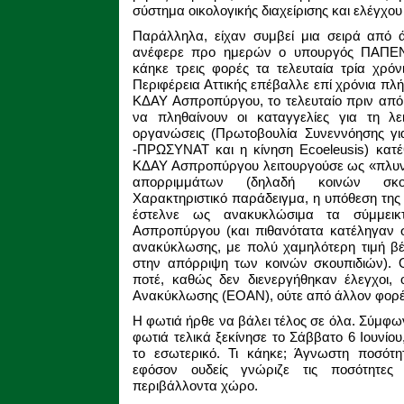
σύστημα οικολογικής διαχείρισης και ελέγχο
Παράλληλα, είχαν συμβεί μια σειρά από 
ανέφερε προ ημερών ο υπουργός ΠΑΠΕΝ,
κάηκε τρεις φορές τα τελευταία τρία χρό
Περιφέρεια Αττικής επέβαλλε επί χρόνια πλή
ΚΔΑΥ Ασπροπύργου, το τελευταίο πριν από
να πληθαίνουν οι καταγγελίες για τη λε
οργανώσεις (Πρωτοβουλία Συνεννόησης γι
-ΠΡΩΣΥΝΑΤ και η κίνηση Ecoeleusis) κατέ
ΚΔΑΥ Ασπροπύργου λειτουργούσε ως «πλυντή
απορριμμάτων (δηλαδή κοινών σκο
Χαρακτηριστικό παράδειγμα, η υπόθεση τη
έστελνε ως ανακυκλώσιμα τα σύμμει
Ασπροπύργου (και πιθανότατα κατέληγαν 
ανακύκλωσης, με πολύ χαμηλότερη τιμή βέ
στην απόρριψη των κοινών σκουπιδιών). Ο
ποτέ, καθώς δεν διενεργήθηκαν έλεγχοι,
Ανακύκλωσης (ΕΟΑΝ), ούτε από άλλον φορέ
Η φωτιά ήρθε να βάλει τέλος σε όλα. Σύμφων
φωτιά τελικά ξεκίνησε το Σάββατο 6 Ιουνί
το εσωτερικό. Τι κάηκε; Άγνωστη ποσότ
εφόσον ουδείς γνώριζε τις ποσότητες
περιβάλλοντα χώρο.