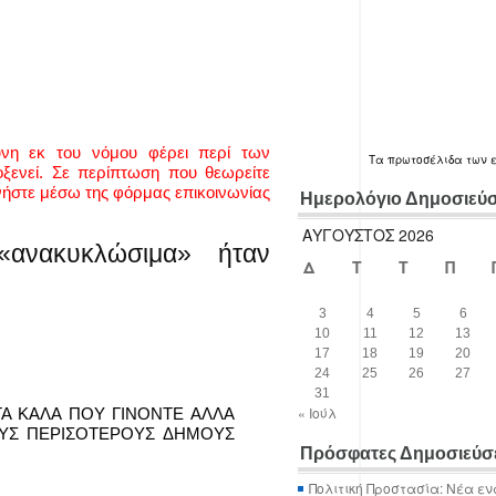
ύνη εκ του νόμου φέρει περί των
Τα
πρωτοσέλιδα
των 
ενεί. Σε περίπτωση που θεωρείτε
νήστε μέσω της φόρμας επικοινωνίας
Ημερολόγιο Δημοσιεύ
ΑΎΓΟΥΣΤΟΣ 2026
ανακυκλώσιμα» ήταν
Δ
Τ
Τ
Π
3
4
5
6
10
11
12
13
17
18
19
20
24
25
26
27
31
« Ιούλ
ΤΑ ΚΑΛΑ ΠΟΥ ΓΙΝΟΝΤΕ ΑΛΛΑ
ΟΥΣ ΠΕΡΙΣΟΤΕΡΟΥΣ ΔΗΜΟΥΣ
Πρόσφατες Δημοσιεύσ
Πολιτική Προστασία: Νέα εν