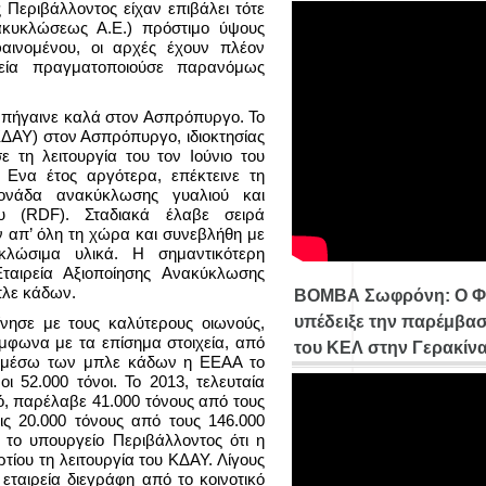
 Περιβάλλοντος είχαν επιβάλει τότε
νακυκλώσεως Α.Ε.) πρόστιμο ύψους
ινομένου, οι αρχές έχουν πλέον
ρεία πραγματοποιούσε παρανόμως
ν πήγαινε καλά στον Ασπρόπυργο. Το
ΔΑΥ) στον Ασπρόπυργο, ιδιοκτησίας
ε τη λειτουργία του τον Ιούνιο του
Ενα έτος αργότερα, επέκτεινε τη
ονάδα ανακύκλωσης γυαλιού και
υ (RDF). Σταδιακά έλαβε σειρά
 απ’ όλη τη χώρα και συνεβλήθη με
κλώσιμα υλικά. Η σημαντικότερη
αιρεία Αξιοποίησης Ανακύκλωσης
πλε κάδων.
ΒΟΜΒΑ Σωφρόνη: Ο Φ
υπέδειξε την παρέμβασ
νησε με τους καλύτερους οιωνούς,
φωνα με τα επίσημα στοιχεία, από
του ΚΕΛ στην Γερακίν
ε μέσω των μπλε κάδων η ΕΕΑΑ το
 52.000 τόνοι. Το 2013, τελευταία
μό, παρέλαβε 41.000 τόνους από τους
ις 20.000 τόνους από τους 146.000
 το υπουργείο Περιβάλλοντος ότι η
τίου τη λειτουργία του ΚΔΑΥ. Λίγους
εταιρεία διεγράφη από το κοινοτικό