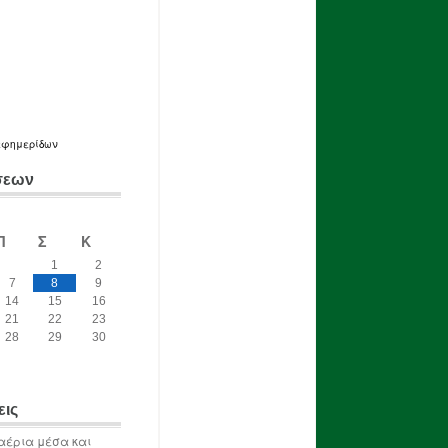
εφημερίδων
σεων
Π
Σ
Κ
1
2
7
8
9
14
15
16
21
22
23
28
29
30
εις
αέρια μέσα και