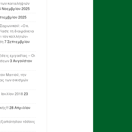
 των καταληψιών
5 Νοεμβρίου 2025
πτεμβρίου 2025
Σαρωνικού: «Ο κ.
ίασε τη διαφάνεια
ι τον κολλητών»
ση
7 Σεπτεμβρίου
έσεις εργασίας – Οι
ήσεων
3 Αυγούστου
του Ματιού, την
ας των οικισμών
 Ιουλίου 2018
23
ής!!!
28 Απριλίου
ν εξαπάτησαν τόσους