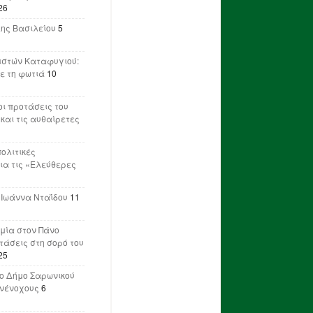
26
λης Βασιλείου
5
ιστών Καταφυγιού:
ε τη φωτιά
10
ι προτάσεις του
 και τις αυθαίρετες
πολιτικές
ια τις «Ελεύθερες
 Ιωάννα Νταΐδου
11
μία στον Πάνο
ετάσεις στη σορό του
25
ο Δήμο Σαρωνικού
υνένοχους
6