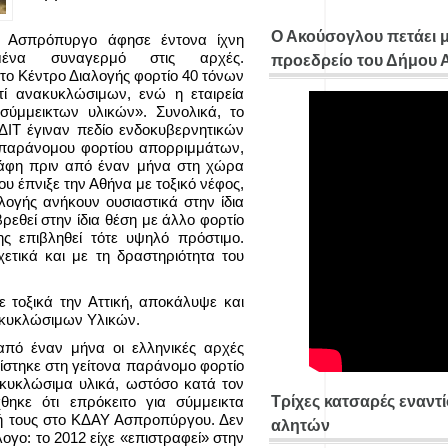
Ο Ακούσογλου πετάει 
ν Ασπρόπυργο άφησε έντονα ίχνη
ημένα συναγερμό στις αρχές.
προεδρείο του Δήμου
το Κέντρο Διαλογής φορτίο 40 τόνων
ντί ανακυκλώσιμων, ενώ η εταιρεία
 σύμμεικτων υλικών». Συνολικά, το
ΔΙΤ έγιναν πεδίο ενδοκυβερνητικών
 παράνομου φορτίου απορριμμάτων,
ράφη πριν από έναν μήνα στη χώρα
υ έπνιξε την Αθήνα με τοξικό νέφος,
αλογής ανήκουν ουσιαστικά στην ίδια
βρεθεί στην ίδια θέση με άλλο φορτίο
ς επιβληθεί τότε υψηλό πρόστιμο.
ετικά και με τη δραστηριότητα του
τοξικά την Αττική, αποκάλυψε και
ακυκλώσιμων Υλικών.
πό έναν μήνα οι ελληνικές αρχές
πίστηκε στη γείτονα παράνομο φορτίο
νακυκλώσιμα υλικά, ωστόσο κατά τον
ηκε ότι επρόκειτο για σύμμεικτα
Τρίχες κατσαρές εναντ
ή τους στο ΚΔΑΥ Ασπροπύργου. Δεν
αλητών
ογο: το 2012 είχε «επιστραφεί» στην