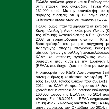
Ελλάδα ανάλογο φορτίο και οι Επιθεωρητές
στην εταιρεία (που ονομάζεται Γενική Α
132.000 ευρώ. Με την επανάληψη του φα
σοβαρές ενδείξεις ότι η εν λόγω εται
«εξαγωγή» σκουπιδιών στη γειτονική χώρα.
Πολλά, όμως, ήταν τα μηνύματα ότι κάτι δε
Κέντρο Διαλογής Ανακυκλώσιμων Υλικών (Κ
της «Γενικής Ανακυκλώσεως Α.Ε.», ξεκίνησ
2008, με χρηματοδότηση από το Γ΄ ΚΠΣ. 
δραστηριότητά του με μια σύγχρονη μ
παραγωγής απορριμματογενούς καυσίμο
αδειοδοτήσεων για συλλογή ανακυκλώσιμων
ΚΔΑΥ και εταιρείες αγοράζοντας ανακυ
συμφωνία ήταν αυτή με την Ελληνική Ετ
(ΕΕΑΑ), που διαχειρίζεται το σύστημα των μ
Η λειτουργία του ΚΔΑΥ Ασπροπύργου ξεκί
σύντομα όμως η κατάσταση ανεστράφη. Σύμ
τους 176.000 τόνους υλικών που συνέλεξ
2012, στο ΚΔΑΥ Ασπροπύργου κατέληξαν οι
χρονιά που η εταιρεία δημοσίευσε ισολογισ
160.000 τόνους της ΕΕΑΑ και το 2014 μόλ
τόνους. Στις 18.3.2015, η ΕΕΑΑ ενημέρωσε
Γενική Ανακυκλώσεως ανέστειλε στις 14 Μαρ
μήνες νωρίτερα, τον Οκτώβριο του 2014, η 