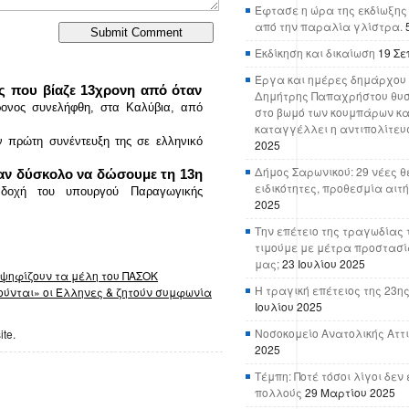
Έφτασε η ώρα της εκδίωξης
από την παραλία γλίστρα.
Εκδίκηση και δικαίωση
19 Σε
Έργα και ημέρες δημάρχου 
ς που βίαζε 13χρονη από όταν
Δημήτρης Παπαχρήστου θυσ
ονος συνελήφθη, στα Καλύβια, από
στο βωμό των κουμπάρων κα
καταγγέλλει η αντιπολίτευ
ρώτη συνέντευξη της σε ελληνικό
2025
Δήμος Σαρωνικού: 29 νέες θ
ταν δύσκολο να δώσουμε τη 13η
ειδικότητες, προθεσμία αιτ
δοχή του υπουργού Παραγωγικής
2025
Την επέτειο της τραγωδίας 
τιμούμε με μέτρα προστασί
μας;
23 Ιουλίου 2025
 ψηφίζουν τα μέλη του ΠΑΣΟΚ
Η τραγική επέτειος της 23ης
βούνται» οι Έλληνες & ζητούν συμφωνία
Ιουλίου 2025
Νοσοκομείο Ανατολικής Αττικ
ite.
2025
Τέμπη: Ποτέ τόσοι λίγοι δε
πολλούς
29 Μαρτίου 2025