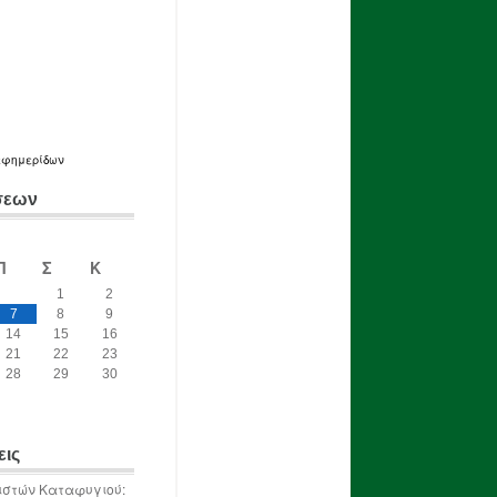
εφημερίδων
σεων
Π
Σ
Κ
1
2
7
8
9
14
15
16
21
22
23
28
29
30
εις
ιστών Καταφυγιού: