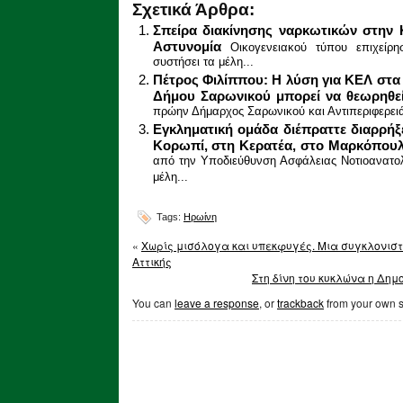
Σχετικά Άρθρα:
Σπείρα διακίνησης ναρκωτικών στην
Αστυνομία
Οικογενειακού τύπου επιχείρ
συστήσει τα μέλη...
Πέτρος Φιλίππου: Η λύση για ΚΕΛ στα
Δήμου Σαρωνικού μπορεί να θεωρηθε
πρώην Δήμαρχος Σαρωνικού και Αντιπεριφερειά
Εγκληματική ομάδα διέπραττε διαρρήξ
Κορωπί, στη Κερατέα, στο Μαρκόπουλ
από την Υποδιεύθυνση Ασφάλειας Νοτιοανατολ
μέλη...
Tags:
Ηρωίνη
«
Χωρίς μισόλογα και υπεκφυγές. Μια συγκλονιστ
Αττικής
Στη δίνη του κυκλώνα η Δημ
You can
leave a response
, or
trackback
from your own s