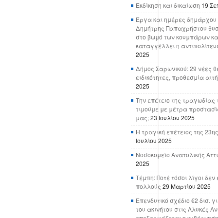
Εκδίκηση και δικαίωση
19 Σε
Έργα και ημέρες δημάρχου 
Δημήτρης Παπαχρήστου θυσ
στο βωμό των κουμπάρων κα
καταγγέλλει η αντιπολίτευ
2025
Δήμος Σαρωνικού: 29 νέες θ
ειδικότητες, προθεσμία αιτ
2025
Την επέτειο της τραγωδίας 
τιμούμε με μέτρα προστασί
μας;
23 Ιουλίου 2025
Η τραγική επέτειος της 23ης
Ιουλίου 2025
Νοσοκομείο Ανατολικής Αττικ
2025
Τέμπη: Ποτέ τόσοι λίγοι δε
πολλούς
29 Μαρτίου 2025
Επενδυτικό σχέδιο €2 δισ. γ
του ακινήτου στις Αλυκές Α
επεξεργάζεται η κυβέρνησ