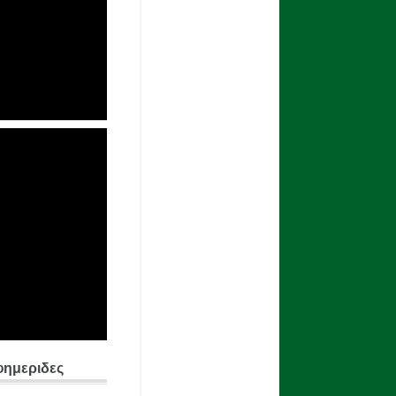
φημεριδες