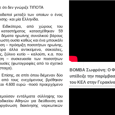
ε ότι δεν γνώριζε ΤΙΠΟΤΑ
δαποί μεταξύ των οποίων ο ένας
ωσης- και μία Ελληνίδα.
Ειδικότερα, από χώρους του
καταστήματος κατασχέθηκαν 59
δέματα ηρωίνης συνολικού βάρους
νωστη ουσία καθώς και ένα μπουκάλι
υση – πρόσμιξη ποσοτήτων ηρωίνης,
ορα άλλα αντικείμενα, σακούλες,
 ξύλινο κυτίο – καλούπι, κ.α. που
ηση – συσκευασία των ποσοτήτων
ουσίες (φωτογραφίες από το σχετικό
τοιχα).
ΒΟΜΒΑ Σωφρόνη: Ο Φ
Επίσης, σε σπίτι όπου διέμεναν δύο
υπέδειξε την παρέμβασ
από τους ενεχόμενους βρέθηκαν
του ΚΕΛ στην Γερακίν
και 4.600 ευρώ -ποσό προερχόμενο
εμούσαν εντάλματα σύλληψης του
δικείου Αθηνών για διεύθυνση και
 οργάνωση διακίνησης ναρκωτικών