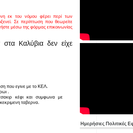
ύνη εκ του νόμου φέρει περί των
ενεί. Σε περίπτωση που θεωρείτε
νήστε μέσω της φόρμας επικοινωνίας
 στα Καλύβια δεν είχε
ση που εγινε με το ΚΕΛ.
ρωι .
τσακιρ κέφι και συμφωνα με
γκεκριμενη ταβερνα.
Ημερήσιες Πολιτικές Ε