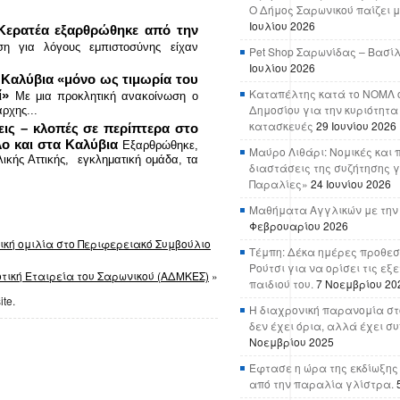
Ο Δήμος Σαρωνικού παίζει μ
Ιουλίου 2026
 Κερατέα εξαρθρώθηκε από την
ηση για λόγους εμπιστοσύνης είχαν
Pet Shop Σαρωνίδας – Βασί
Ιουλίου 2026
 Καλύβια «μόνο ως τιμωρία του
Καταπέλτης κατά το ΝΟΜΛ ο
ί»
Με μια προκλητική ανακοίνωση ο
Δημοσίου για την κυριότητα
ρχης...
κατασκευές
29 Ιουνίου 2026
εις – κλοπές σε περίπτερα στο
ο και στα Καλύβια
Εξαρθρώθηκε,
Μαύρο Λιθάρι: Νομικές και 
ικής Αττικής, εγκληματική ομάδα, τα
διαστάσεις της συζήτησης γ
Παραλίες»
24 Ιουνίου 2026
Μαθήματα Αγγλικών με την
Φεβρουαρίου 2026
ική ομιλία στο Περιφερειακό Συμβούλιο
Τέμπη: Δέκα ημέρες προθεσ
Ρούτσι για να ορίσει τις εξ
οτική Εταιρεία του Σαρωνικού (ΑΔΜΚΕΣ)
»
παιδιού του.
7 Νοεμβρίου 20
ite.
Η διαχρονική παρανομία στ
δεν έχει όρια, αλλά έχει σ
Νοεμβρίου 2025
Έφτασε η ώρα της εκδίωξης
από την παραλία γλίστρα.