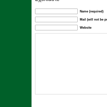
Name (required)
Mail (will not be p
Website