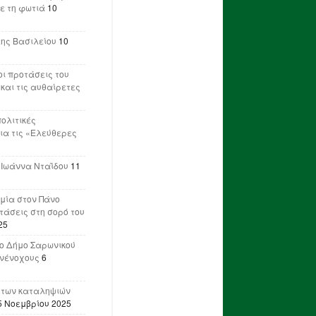
ε τη φωτιά
10
λης Βασιλείου
10
ι προτάσεις του
 και τις αυθαίρετες
πολιτικές
ια τις «Ελεύθερες
 Ιωάννα Νταΐδου
11
μία στον Πάνο
ετάσεις στη σορό του
25
ο Δήμο Σαρωνικού
υνένοχους
6
 των καταληψιών
5 Νοεμβρίου 2025