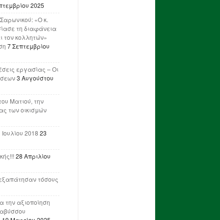
πτεμβρίου 2025
Σαρωνικού: «Ο κ.
ίασε τη διαφάνεια
ι τον κολλητών»
ση
7 Σεπτεμβρίου
έσεις εργασίας – Οι
ήσεων
3 Αυγούστου
του Ματιού, την
ας των οικισμών
 Ιουλίου 2018
23
ής!!!
28 Απριλίου
ν εξαπάτησαν τόσους
ια την αξιοποίηση
ναβύσσου
η
19 Μαρτίου 2025