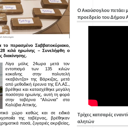
Ο Ακούσογλου πετάει 
προεδρείο του Δήμου
ζα το περασμένο Σαββατοκύριακο,
28 κιλά ηρωίνης – Συνελήφθη ο
 διακίνησης.
Λίγα μόλις 24ωρα μετά τον
εντοπισμό των 135 κιλών
κοκαΐνης στην πολυτελή
«καβάντζα» της Βάρκιζας, μετά
από μεθοδική έρευνα της ΕΛ.ΑΣ.,
βρέθηκε και κατασχέθηκε μεγάλη
ποσότητα ηρωίνης, αυτή τη φορά
στην ταβέρνα “Αλώνια” στα
Καλύβια Αττικής.
υτικό χώρο καθώς και σε ειδικά
Τρίχες κατσαρές εναντ
χοποιΐα της ταβέρνας, βρέθηκαν
αλητών
χρηματικά ποσά, ζυγαριές ακριβείας,