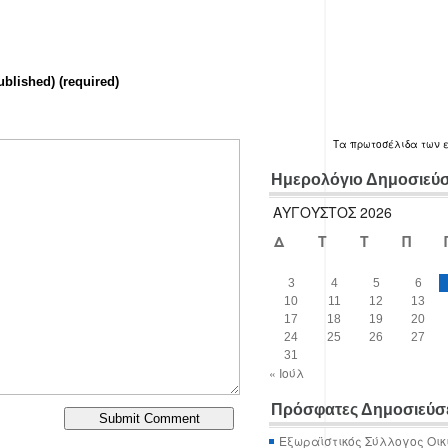
ublished) (required)
Τα
πρωτοσέλιδα
των 
Ημερολόγιο Δημοσιεύ
ΑΎΓΟΥΣΤΟΣ 2026
Δ
Τ
Τ
Π
3
4
5
6
10
11
12
13
17
18
19
20
24
25
26
27
31
« Ιούλ
Πρόσφατες Δημοσιεύσ
Εξωραϊστικός Σύλλογος Οικ