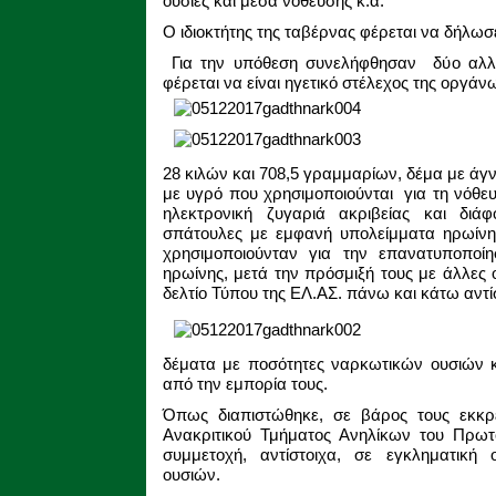
ουσίες και μέσα νόθευσης κ.α.
Ο ιδιοκτήτης της ταβέρνας φέρεται να δήλωσ
Για την υπόθεση συνελήφθησαν δύο αλλο
φέρεται να είναι ηγετικό στέλεχος της οργάν
28 κιλών και 708,5 γραμμαρίων, δέμα με άγ
με υγρό που χρησιμοποιούνται για τη νόθε
ηλεκτρονική ζυγαριά ακριβείας και διάφ
σπάτουλες με εμφανή υπολείμματα ηρωίνης,
χρησιμοποιούνταν για την επανατυποποί
ηρωίνης, μετά την πρόσμιξή τους με άλλες 
δελτίο Τύπου της ΕΛ.ΑΣ. πάνω και κάτω αντίσ
δέματα με ποσότητες ναρκωτικών ουσιών 
από την εμπορία τους.
Όπως διαπιστώθηκε, σε βάρος τους εκκρ
Ανακριτικού Τμήματος Ανηλίκων του Πρωτο
συμμετοχή, αντίστοιχα, σε εγκληματική
ουσιών.