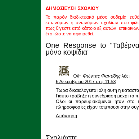
ΔΗΜΟΣΙΕΥΣΗ ΣΧΟΛΙΟΥ
Το παρόν διαδικτυακό μέσο ουδεμία ευθ
επωνύμων ή ανωνύμων σχολίων που φιλοξ
πως θίγεστε από κάποιο εξ αυτών, επικοινω
έτσι ώστε να αφαιρεθεί.
One Response to “Ταβέρνα
μόνο κοψίδια”
Ο/Η
Φώντας Φαντίδης
λέει:
6 Δεκεμβρίου 2017 στις 11:53
Τωρα δικαιολογειται ολη αυτη η καταστα
Γιαυτο τραβηξε η συνεδριαση μεχρι το π
Ολοι οι παρευρισκόμενοι ηταν στο 
πληροσφορίες είχαν τσιμπουσι στην συ
Απάντηση
Σχολιάστε