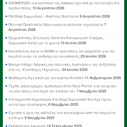
ΕΝΗΜΕΡΩΣΗ των κατοίκων της Λάκκας σχετικά με την ένταξη στο
σχέδιο πόλης
10 Αυγούστου 2026
Pet Shop Σαρωνίδας – Βασίλης Βασιλείου
9 Αυγούστου 2026
Πολιτική Προστασία: Νέα εναέρια μέσα και τεχνολογία
7
Αυγούστου 2026
Εξωραϊστικός Σύλλογος Οικιστών Καταφυγιού: Ο Δήμος
Σαρωνικού παίζει με τη φωτιά
10 Ιουλίου 2026
Καταπέλτης κατά το ΝΟΜΛ οι προτάσεις του Δημοσίου για την
κυριότητα και τις αυθαίρετες κατασκευές
29 Ιουνίου 2026
Μαύρο Λιθάρι: Νομικές και πολιτικές διαστάσεις της συζήτησης
για τις «Ελεύθερες Παραλίες»
24 Ιουνίου 2026
Μαθήματα Αγγλικών με την Ιωάννα Νταΐδου
11 Φεβρουαρίου 2026
Τέμπη: Δέκα ημέρες προθεσμία στον Πάνο Ρούτσι για να ορίσει
τις εξετάσεις στη σορό του παιδιού του.
7 Νοεμβρίου 2025
Η διαχρονική παρανομία στο Δήμο Σαρωνικού δεν έχει όρια,
αλλά έχει συνένοχους
6 Νοεμβρίου 2025
Έφτασε η ώρα της εκδίωξης των καταληψιών από την παραλία
γλίστρα.
5 Νοεμβρίου 2025
Εκδίκηση και δικαίωση
19 Σεπτεμβρίου 2025