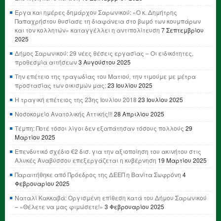
Έργα και ημέρες δημάρχου Σαρωνικού: «Ο κ. Δημήτρης
Παπαχρήστου θυσίασε τη διαφάνεια στο βωμό των κουμπάρων
και τον κολλητών» καταγγέλλει η αντιπολίτευση
7 Σεπτεμβρίου
2025
Δήμος Σαρωνικού: 29 νέες θέσεις εργασίας – Οι ειδικότητες,
προθεσμία αιτήσεων
3 Αυγούστου 2025
Την επέτειο της τραγωδίας του Ματιού, την τιμούμε με μέτρα
προστασίας των οικισμών μας;
23 Ιουλίου 2025
Η τραγική επέτειος της 23ης Ιουλίου 2018
23 Ιουλίου 2025
Νοσοκομείο Ανατολικής Αττικής!!!
28 Απριλίου 2025
Τέμπη: Ποτέ τόσοι λίγοι δεν εξαπάτησαν τόσους πολλούς
29
Μαρτίου 2025
Επενδυτικό σχέδιο €2 δισ. για την αξιοποίηση του ακινήτου στις
Αλυκές Αναβύσσου επεξεργάζεται η κυβέρνηση
19 Μαρτίου 2025
Παραιτήθηκε από Πρόεδρος της ΔΕΕΠ η Βανίτα Σωφρόνη
4
Φεβρουαρίου 2025
Ναταλί Κακκαβά: Οργισμένη επίθεση κατά του Δήμου Σαρωνικού
– «Θέλετε να μας φιμώσετε!»
3 Φεβρουαρίου 2025