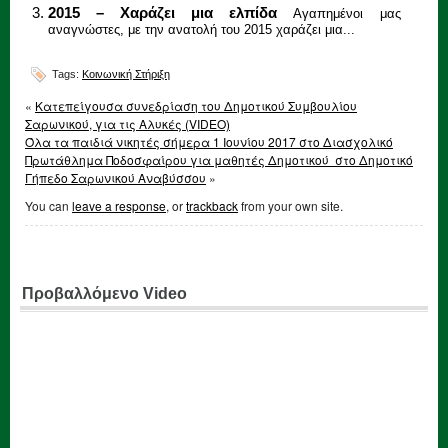
2015 – Χαράζει μια ελπίδα
Αγαπημένοι μας
αναγνώστες, με την ανατολή του 2015 χαράζει μια...
Tags:
Κοινωνική Στήριξη
«
Κατεπείγουσα συνεδρίαση του Δημοτικού Συμβουλίου
Σαρωνικού, για τις Αλυκές (VIDEO)
Όλα τα παιδιά νικητές σήμερα 1 Ιουνίου 2017 στο Διασχολικό
Πρωτάθλημα Ποδοσφαίρου για μαθητές Δημοτικού στο Δημοτικό
Γήπεδο Σαρωνικού Αναβύσσου
»
You can
leave a response
, or
trackback
from your own site.
Προβαλλόμενο Video