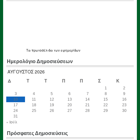
Τα
πρωτοσέλιδα
των εφημερίδων
Ημερολόγιο Δημοσιεύσεων
ΑΎΓΟΥΣΤΟΣ 2026
Δ
Τ
Τ
Π
Π
Σ
Κ
1
2
3
4
5
6
7
8
9
10
11
12
13
14
15
16
17
18
19
20
21
22
23
24
25
26
27
28
29
30
31
« Ιούλ
Πρόσφατες Δημοσιεύσεις