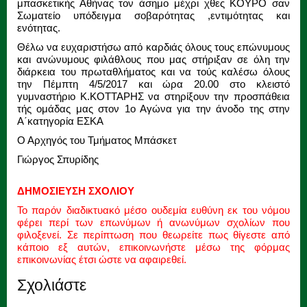
μπασκετικής Αθήνας τον άσημο μέχρι χθες ΚΟΥΡΟ σαν
Σωματείο υπόδειγμα σοβαρότητας ,εντιμότητας και
ενότητας.
Θέλω να ευχαριστήσω από καρδιάς όλους τους επώνυμους
και ανώνυμους φιλάθλους που μας στήριξαν σε όλη την
διάρκεια του πρωταθλήματος και να τούς καλέσω όλους
την Πέμπτη 4/5/2017 και ώρα 20.00 στο κλειστό
γυμναστήριο Κ.KΟΤΤΑΡΗΣ να στηρίξουν την προσπάθεια
τής ομάδας μας στον 1ο Αγώνα για την άνοδο της στην
Α΄κατηγορία ΕΣΚΑ
Ο Αρχηγός του Τμήματος Μπάσκετ
Γιώργος Σπυρίδης
ΔΗΜΟΣΙΕΥΣΗ ΣΧΟΛΙΟΥ
Το παρόν διαδικτυακό μέσο ουδεμία ευθύνη εκ του νόμου
φέρει περί των επωνύμων ή ανωνύμων σχολίων που
φιλοξενεί. Σε περίπτωση που θεωρείτε πως θίγεστε από
κάποιο εξ αυτών, επικοινωνήστε μέσω της φόρμας
επικοινωνίας έτσι ώστε να αφαιρεθεί.
Σχολιάστε