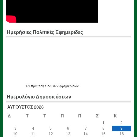
Ημερήσιες Πολιτικές Εφημεριδες
Τα
πρωτοσέλιδα
των εφημερίδων
Ημερολόγιο Δημοσιεύσεων
ΑΎΓΟΥΣΤΟΣ 2026
Δ
Τ
Τ
Π
Π
Σ
Κ
1
2
3
4
5
6
7
8
9
10
11
12
13
14
15
16