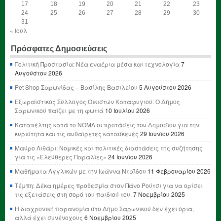
17
18
19
20
21
22
23
24
25
26
27
28
29
30
31
« Ιούλ
Πρόσφατες Δημοσιεύσεις
Πολιτική Προστασία: Νέα εναέρια μέσα και τεχνολογία
7
Αυγούστου 2026
Pet Shop Σαρωνίδας – Βασίλης Βασιλείου
5 Αυγούστου 2026
Εξωραϊστικός Σύλλογος Οικιστών Καταφυγιού: Ο Δήμος
Σαρωνικού παίζει με τη φωτιά
10 Ιουλίου 2026
Καταπέλτης κατά το ΝΟΜΛ οι προτάσεις του Δημοσίου για την
κυριότητα και τις αυθαίρετες κατασκευές
29 Ιουνίου 2026
Μαύρο Λιθάρι: Νομικές και πολιτικές διαστάσεις της συζήτησης
για τις «Ελεύθερες Παραλίες»
24 Ιουνίου 2026
Μαθήματα Αγγλικών με την Ιωάννα Νταΐδου
11 Φεβρουαρίου 2026
Τέμπη: Δέκα ημέρες προθεσμία στον Πάνο Ρούτσι για να ορίσει
τις εξετάσεις στη σορό του παιδιού του.
7 Νοεμβρίου 2025
Η διαχρονική παρανομία στο Δήμο Σαρωνικού δεν έχει όρια,
αλλά έχει συνένοχους
6 Νοεμβρίου 2025