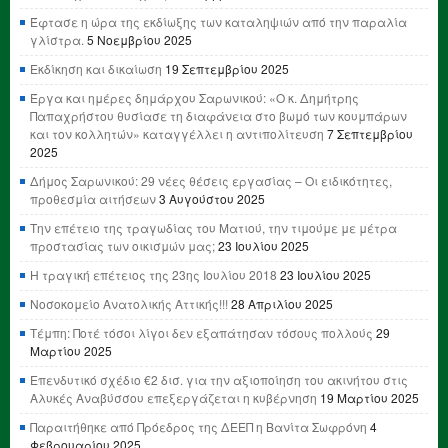
Έφτασε η ώρα της εκδίωξης των καταληψιών από την παραλία
γλίστρα.
5 Νοεμβρίου 2025
Εκδίκηση και δικαίωση
19 Σεπτεμβρίου 2025
Έργα και ημέρες δημάρχου Σαρωνικού: «Ο κ. Δημήτρης
Παπαχρήστου θυσίασε τη διαφάνεια στο βωμό των κουμπάρων
και τον κολλητών» καταγγέλλει η αντιπολίτευση
7 Σεπτεμβρίου
2025
Δήμος Σαρωνικού: 29 νέες θέσεις εργασίας – Οι ειδικότητες,
προθεσμία αιτήσεων
3 Αυγούστου 2025
Την επέτειο της τραγωδίας του Ματιού, την τιμούμε με μέτρα
προστασίας των οικισμών μας;
23 Ιουλίου 2025
Η τραγική επέτειος της 23ης Ιουλίου 2018
23 Ιουλίου 2025
Νοσοκομείο Ανατολικής Αττικής!!!
28 Απριλίου 2025
Τέμπη: Ποτέ τόσοι λίγοι δεν εξαπάτησαν τόσους πολλούς
29
Μαρτίου 2025
Επενδυτικό σχέδιο €2 δισ. για την αξιοποίηση του ακινήτου στις
Αλυκές Αναβύσσου επεξεργάζεται η κυβέρνηση
19 Μαρτίου 2025
Παραιτήθηκε από Πρόεδρος της ΔΕΕΠ η Βανίτα Σωφρόνη
4
Φεβρουαρίου 2025