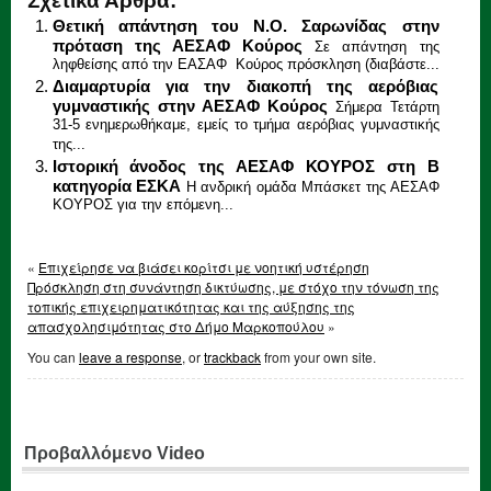
Σχετικά Άρθρα:
Θετική απάντηση του Ν.Ο. Σαρωνίδας στην
πρόταση της ΑΕΣΑΦ Κούρος
Σε απάντηση της
ληφθείσης από την ΕΑΣΑΦ Κούρος πρόσκληση (διαβάστε...
Διαμαρτυρία για την διακοπή της αερόβιας
γυμναστικής στην ΑΕΣΑΦ Κούρος
Σήμερα Τετάρτη
31-5 ενημερωθήκαμε, εμείς το τμήμα αερόβιας γυμναστικής
της...
Ιστορική άνοδος της ΑΕΣΑΦ ΚΟΥΡΟΣ στη Β
κατηγορία ΕΣΚΑ
Η ανδρική ομάδα Μπάσκετ της ΑΕΣΑΦ
ΚΟΥΡΟΣ για την επόμενη...
«
Επιχείρησε να βιάσει κορίτσι με νοητική υστέρηση
Πρόσκληση στη συνάντηση δικτύωσης, με στόχο την τόνωση της
τοπικής επιχειρηματικότητας και της αύξησης της
απασχολησιμότητας στο Δήμο Μαρκοπούλου
»
You can
leave a response
, or
trackback
from your own site.
Προβαλλόμενο Video