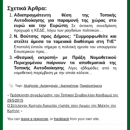
Σχετικά Άρθρα:
Aδιαπραγμάτευτη θέση της Τοπικής
Αυτοδιοίκησης για παραμονή της χώρας στο
ευρώ και την Ευρώπη
Σε έκτακτη συνεδρίαση
προχωρά η ΚΕΔΕ, λόγω των ραγδαίων πολιτικών...
Ν. Βούτσης προς Δήμους: “Συμμορφωθείτε και
στείλτε άμεσα τα ταμειακά διαθέσιμα στη ΤτΕ”
Επιστολή έστειλε σήμερα η πολιτική ηγεσία του υπουργείου
Εσωτερικών προς...
«Θεσμική εκτροπή» με Πράξη Νομοθετικού
Περιεχομένου παίρνουν τα αποθεματικά της
Τοπικής Αυτοδιοίκησης
Λίγες εβδομάδες από τη
νομοθετική παρέμβαση με την οποία κάλεσε...
Tags:
Αλαζονεία - Αυταρχισμός - Αμετροέπεια
,
Παραλειπόμενα
«
Πρόσκληση συνεδρίασης του Τοπικού Συμβουλίου Κουβαρά της
29/5/2015
Ο Σύλλογος Κρητών Λαυρίου τίμησε τους ήρωες της Μάχης της
Κρήτης
»
You can
leave a response
, or
trackback
from your own site.