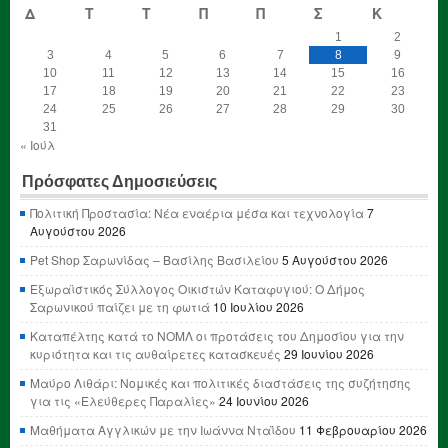
Δ
Τ
Τ
Π
Π
Σ
Κ
1
2
3
4
5
6
7
8
9
10
11
12
13
14
15
16
17
18
19
20
21
22
23
24
25
26
27
28
29
30
31
« Ιούλ
Πρόσφατες Δημοσιεύσεις
Πολιτική Προστασία: Νέα εναέρια μέσα και τεχνολογία
7
Αυγούστου 2026
Pet Shop Σαρωνίδας – Βασίλης Βασιλείου
5 Αυγούστου 2026
Εξωραϊστικός Σύλλογος Οικιστών Καταφυγιού: Ο Δήμος
Σαρωνικού παίζει με τη φωτιά
10 Ιουλίου 2026
Καταπέλτης κατά το ΝΟΜΛ οι προτάσεις του Δημοσίου για την
κυριότητα και τις αυθαίρετες κατασκευές
29 Ιουνίου 2026
Μαύρο Λιθάρι: Νομικές και πολιτικές διαστάσεις της συζήτησης
για τις «Ελεύθερες Παραλίες»
24 Ιουνίου 2026
Μαθήματα Αγγλικών με την Ιωάννα Νταΐδου
11 Φεβρουαρίου 2026