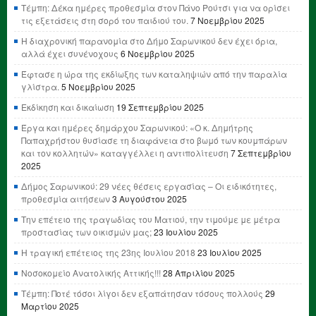
Τέμπη: Δέκα ημέρες προθεσμία στον Πάνο Ρούτσι για να ορίσει
τις εξετάσεις στη σορό του παιδιού του.
7 Νοεμβρίου 2025
Η διαχρονική παρανομία στο Δήμο Σαρωνικού δεν έχει όρια,
αλλά έχει συνένοχους
6 Νοεμβρίου 2025
Έφτασε η ώρα της εκδίωξης των καταληψιών από την παραλία
γλίστρα.
5 Νοεμβρίου 2025
Εκδίκηση και δικαίωση
19 Σεπτεμβρίου 2025
Έργα και ημέρες δημάρχου Σαρωνικού: «Ο κ. Δημήτρης
Παπαχρήστου θυσίασε τη διαφάνεια στο βωμό των κουμπάρων
και τον κολλητών» καταγγέλλει η αντιπολίτευση
7 Σεπτεμβρίου
2025
Δήμος Σαρωνικού: 29 νέες θέσεις εργασίας – Οι ειδικότητες,
προθεσμία αιτήσεων
3 Αυγούστου 2025
Την επέτειο της τραγωδίας του Ματιού, την τιμούμε με μέτρα
προστασίας των οικισμών μας;
23 Ιουλίου 2025
Η τραγική επέτειος της 23ης Ιουλίου 2018
23 Ιουλίου 2025
Νοσοκομείο Ανατολικής Αττικής!!!
28 Απριλίου 2025
Τέμπη: Ποτέ τόσοι λίγοι δεν εξαπάτησαν τόσους πολλούς
29
Μαρτίου 2025