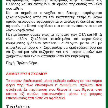
Ελλάδος και θα ενταχθούν σε ομάδα περιουσίας που έχει
συσταθεί».
Και το σημείωμα συνεχίζει στη δεύτερη παράγραφο
ξεκαθαρίζοντας απόλυτα την κατάσταση: «Στην εν λόγω
ομάδα περιουσίας εφαρμόζονται οι ανάλογες διατάξεις που
αφορούν το Κοινό κεφάλαιο στο οποίο εντάσσονται τα εν
λόγω κεφάλαια»!
Γίνεται λοιπόν σαφές πως τα χρηματα των ΟΤΑ και ΝΠΙΔ
είναι πλέον ξεκάθαρα εκτεθειμένα σε περιπτώσεις
κουρέματος ή άλλων απωλειών ανάλογων με το PSI με
αποτέλεσμα τόσο ο κ. Στρατούλης να διαψεύδεται όσο και
να ξεσπά μια νέα συζήτηση για την πορεία αυτών των
χρημάτων που έχουν απαιτηθεί από την κυβέρνηση.
Πηγή: Πρώτο Θέμα
ΔΗΜΟΣΙΕΥΣΗ ΣΧΟΛΙΟΥ
Το παρόν διαδικτυακό μέσο ουδεμία ευθύνη εκ του νόμου
φέρει περί των επωνύμων ή ανωνύμων σχολίων που
φιλοξενεί. Σε περίπτωση που θεωρείτε πως θίγεστε από
κάποιο εξ αυτών, επικοινωνήστε μέσω της φόρμας
επικοινωνίας έτσι ώστε να αφαιρεθεί.
Σχολιάστε