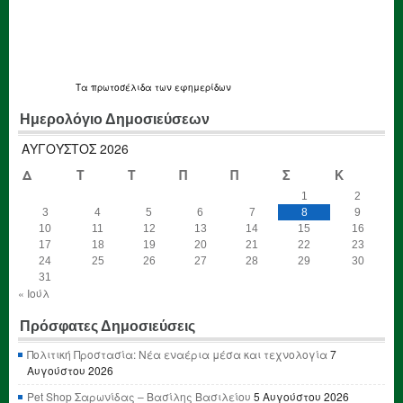
Τα
πρωτοσέλιδα
των εφημερίδων
Ημερολόγιο Δημοσιεύσεων
ΑΎΓΟΥΣΤΟΣ 2026
Δ
Τ
Τ
Π
Π
Σ
Κ
1
2
3
4
5
6
7
8
9
10
11
12
13
14
15
16
17
18
19
20
21
22
23
24
25
26
27
28
29
30
31
« Ιούλ
Πρόσφατες Δημοσιεύσεις
Πολιτική Προστασία: Νέα εναέρια μέσα και τεχνολογία
7
Αυγούστου 2026
Pet Shop Σαρωνίδας – Βασίλης Βασιλείου
5 Αυγούστου 2026