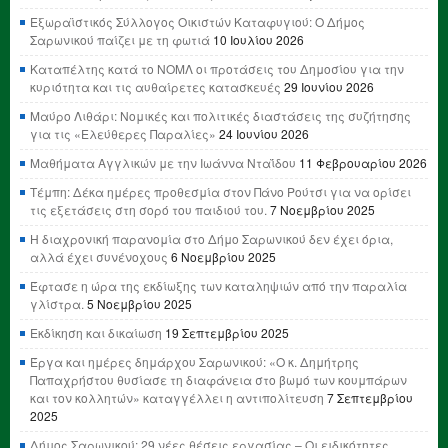
Εξωραϊστικός Σύλλογος Οικιστών Καταφυγιού: Ο Δήμος
Σαρωνικού παίζει με τη φωτιά
10 Ιουλίου 2026
Καταπέλτης κατά το ΝΟΜΛ οι προτάσεις του Δημοσίου για την
κυριότητα και τις αυθαίρετες κατασκευές
29 Ιουνίου 2026
Μαύρο Λιθάρι: Νομικές και πολιτικές διαστάσεις της συζήτησης
για τις «Ελεύθερες Παραλίες»
24 Ιουνίου 2026
Μαθήματα Αγγλικών με την Ιωάννα Νταΐδου
11 Φεβρουαρίου 2026
Τέμπη: Δέκα ημέρες προθεσμία στον Πάνο Ρούτσι για να ορίσει
τις εξετάσεις στη σορό του παιδιού του.
7 Νοεμβρίου 2025
Η διαχρονική παρανομία στο Δήμο Σαρωνικού δεν έχει όρια,
αλλά έχει συνένοχους
6 Νοεμβρίου 2025
Έφτασε η ώρα της εκδίωξης των καταληψιών από την παραλία
γλίστρα.
5 Νοεμβρίου 2025
Εκδίκηση και δικαίωση
19 Σεπτεμβρίου 2025
Έργα και ημέρες δημάρχου Σαρωνικού: «Ο κ. Δημήτρης
Παπαχρήστου θυσίασε τη διαφάνεια στο βωμό των κουμπάρων
και τον κολλητών» καταγγέλλει η αντιπολίτευση
7 Σεπτεμβρίου
2025
Δήμος Σαρωνικού: 29 νέες θέσεις εργασίας – Οι ειδικότητες,