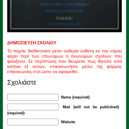
ΔΗΜΟΣΙΕΥΣΗ ΣΧΟΛΙΟΥ
Το παρόν διαδικτυακό μέσο ουδεμία ευθύνη εκ του νόμου
φέρει περί των επωνύμων ή ανωνύμων σχολίων που
φιλοξενεί. Σε περίπτωση που θεωρείτε πως θίγεστε από
κάποιο εξ αυτών, επικοινωνήστε μέσω της φόρμας
επικοινωνίας έτσι ώστε να αφαιρεθεί.
Σχολιάστε
Name (required)
Mail (will not be published)
(required)
Website