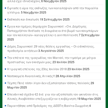
αλλά έχει συνένοχους
6 Νοεμβρίου 2025
Έφτασε η ώρα της εκδίωξης των καταληψιών από την παραλία
γλίστρα.
5 Νοεμβρίου 2025
Εκδίκηση και δικαίωση
19 Σεπτεμβρίου 2025
Έργα και ημέρες δημάρχου Σαρωνικού: «Ο κ. Δημήτρης
Παπαχρήστου θυσίασε τη διαφάνεια στο βωμό των κουμπάρων
και τον κολλητών» καταγγέλλει η αντιπολίτευση
7 Σεπτεμβρίου
2025
Δήμος Σαρωνικού: 29 νέες θέσεις εργασίας – Οι ειδικότητες,
προθεσμία αιτήσεων
3 Αυγούστου 2025
Την επέτειο της τραγωδίας του Ματιού, την τιμούμε με μέτρα
προστασίας των οικισμών μας;
23 Ιουλίου 2025
Η τραγική επέτειος της 23ης Ιουλίου 2018
23 Ιουλίου 2025
Νοσοκομείο Ανατολικής Αττικής!!!
28 Απριλίου 2025
Τέμπη: Ποτέ τόσοι λίγοι δεν εξαπάτησαν τόσους πολλούς
29
Μαρτίου 2025
Επενδυτικό σχέδιο €2 δισ. για την αξιοποίηση του ακινήτου στις
Αλυκές Αναβύσσου επεξεργάζεται η κυβέρνηση
19 Μαρτίου 2025
Παραιτήθηκε από Πρόεδρος της ΔΕΕΠ η Βανίτα Σωφρόνη
4