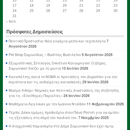
10
11
12
13
14
15
16
17
18
19
20
21
22
23
24
25
26
27
28
29
30
31
« Ιούλ
Πρόσφατες Δημοσιεύσεις
Πολιτική Προστασία: Νέα εναέρια μέσα και τεχνολογία
7
Αυγούστου 2026
Pet Shop Σαρωνίδας – Βασίλης Βασιλείου
5 Αυγούστου 2026
Εξωραϊστικός Σύλλογος Οικιστών Καταφυγιού: Ο Δήμος
Σαρωνικού παίζει με τη φωτιά
10 Ιουλίου 2026
Καταπέλτης κατά το ΝΟΜΛ οι προτάσεις του Δημοσίου για την
κυριότητα και τις αυθαίρετες κατασκευές
29 Ιουνίου 2026
Μαύρο Λιθάρι: Νομικές και πολιτικές διαστάσεις της συζήτησης
για τις «Ελεύθερες Παραλίες»
24 Ιουνίου 2026
Μαθήματα Αγγλικών με την Ιωάννα Νταΐδου
11 Φεβρουαρίου 2026
Τέμπη: Δέκα ημέρες προθεσμία στον Πάνο Ρούτσι για να ορίσει
τις εξετάσεις στη σορό του παιδιού του.
7 Νοεμβρίου 2025
Η διαχρονική παρανομία στο Δήμο Σαρωνικού δεν έχει όρια,