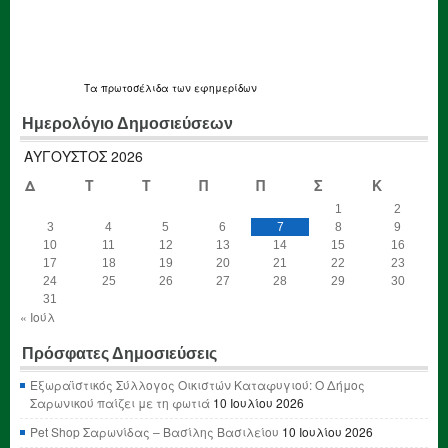
Τα
πρωτοσέλιδα
των εφημερίδων
Ημερολόγιο Δημοσιεύσεων
ΑΎΓΟΥΣΤΟΣ 2026
Δ
Τ
Τ
Π
Π
Σ
Κ
1
2
3
4
5
6
7
8
9
10
11
12
13
14
15
16
17
18
19
20
21
22
23
24
25
26
27
28
29
30
31
« Ιούλ
Πρόσφατες Δημοσιεύσεις
Εξωραϊστικός Σύλλογος Οικιστών Καταφυγιού: Ο Δήμος
Σαρωνικού παίζει με τη φωτιά
10 Ιουλίου 2026
Pet Shop Σαρωνίδας – Βασίλης Βασιλείου
10 Ιουλίου 2026