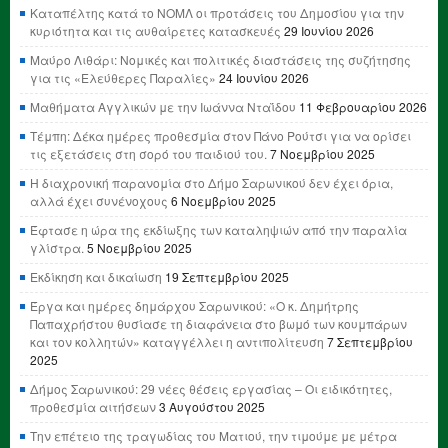
Καταπέλτης κατά το ΝΟΜΛ οι προτάσεις του Δημοσίου για την
κυριότητα και τις αυθαίρετες κατασκευές
29 Ιουνίου 2026
Μαύρο Λιθάρι: Νομικές και πολιτικές διαστάσεις της συζήτησης
για τις «Ελεύθερες Παραλίες»
24 Ιουνίου 2026
Μαθήματα Αγγλικών με την Ιωάννα Νταΐδου
11 Φεβρουαρίου 2026
Τέμπη: Δέκα ημέρες προθεσμία στον Πάνο Ρούτσι για να ορίσει
τις εξετάσεις στη σορό του παιδιού του.
7 Νοεμβρίου 2025
Η διαχρονική παρανομία στο Δήμο Σαρωνικού δεν έχει όρια,
αλλά έχει συνένοχους
6 Νοεμβρίου 2025
Έφτασε η ώρα της εκδίωξης των καταληψιών από την παραλία
γλίστρα.
5 Νοεμβρίου 2025
Εκδίκηση και δικαίωση
19 Σεπτεμβρίου 2025
Έργα και ημέρες δημάρχου Σαρωνικού: «Ο κ. Δημήτρης
Παπαχρήστου θυσίασε τη διαφάνεια στο βωμό των κουμπάρων
και τον κολλητών» καταγγέλλει η αντιπολίτευση
7 Σεπτεμβρίου
2025
Δήμος Σαρωνικού: 29 νέες θέσεις εργασίας – Οι ειδικότητες,
προθεσμία αιτήσεων
3 Αυγούστου 2025
Την επέτειο της τραγωδίας του Ματιού, την τιμούμε με μέτρα