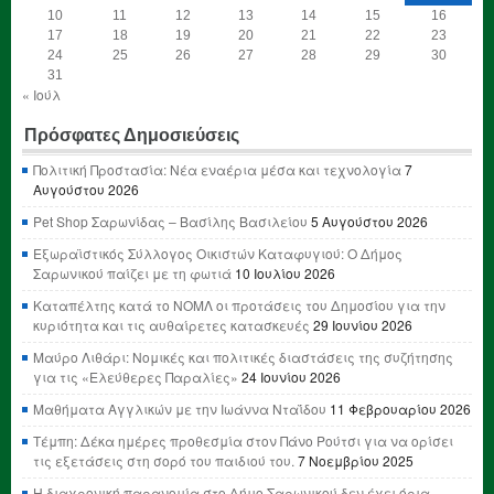
10
11
12
13
14
15
16
17
18
19
20
21
22
23
24
25
26
27
28
29
30
31
« Ιούλ
Πρόσφατες Δημοσιεύσεις
Πολιτική Προστασία: Νέα εναέρια μέσα και τεχνολογία
7
Αυγούστου 2026
Pet Shop Σαρωνίδας – Βασίλης Βασιλείου
5 Αυγούστου 2026
Εξωραϊστικός Σύλλογος Οικιστών Καταφυγιού: Ο Δήμος
Σαρωνικού παίζει με τη φωτιά
10 Ιουλίου 2026
Καταπέλτης κατά το ΝΟΜΛ οι προτάσεις του Δημοσίου για την
κυριότητα και τις αυθαίρετες κατασκευές
29 Ιουνίου 2026
Μαύρο Λιθάρι: Νομικές και πολιτικές διαστάσεις της συζήτησης
για τις «Ελεύθερες Παραλίες»
24 Ιουνίου 2026
Μαθήματα Αγγλικών με την Ιωάννα Νταΐδου
11 Φεβρουαρίου 2026
Τέμπη: Δέκα ημέρες προθεσμία στον Πάνο Ρούτσι για να ορίσει
τις εξετάσεις στη σορό του παιδιού του.
7 Νοεμβρίου 2025
Η διαχρονική παρανομία στο Δήμο Σαρωνικού δεν έχει όρια,