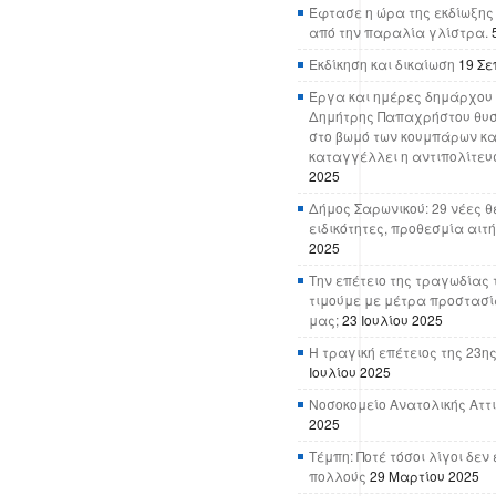
Έφτασε η ώρα της εκδίωξης
από την παραλία γλίστρα.
Εκδίκηση και δικαίωση
19 Σε
Έργα και ημέρες δημάρχου 
Δημήτρης Παπαχρήστου θυσ
στο βωμό των κουμπάρων κα
καταγγέλλει η αντιπολίτευ
2025
Δήμος Σαρωνικού: 29 νέες θ
ειδικότητες, προθεσμία αιτ
2025
Την επέτειο της τραγωδίας 
τιμούμε με μέτρα προστασί
μας;
23 Ιουλίου 2025
Η τραγική επέτειος της 23ης
Ιουλίου 2025
Νοσοκομείο Ανατολικής Αττικ
2025
Τέμπη: Ποτέ τόσοι λίγοι δε
πολλούς
29 Μαρτίου 2025