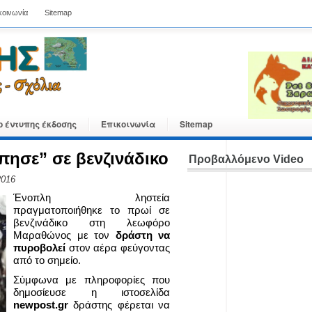
κοινωνία
Sitemap
ο έντυπης έκδοσης
Επικοινωνία
Sitemap
πησε” σε βενζινάδικο
Προβαλλόμενο Video
2016
Ένοπλη ληστεία
πραγματοποιήθηκε το πρωί σε
βενζινάδικο στη λεωφόρο
Μαραθώνος με τον
δράστη να
πυροβολεί
στον αέρα φεύγοντας
από το σημείο.
Σύμφωνα με πληροφορίες που
δημοσίευσε η ιστοσελίδα
newpost.gr
δράστης φέρεται να