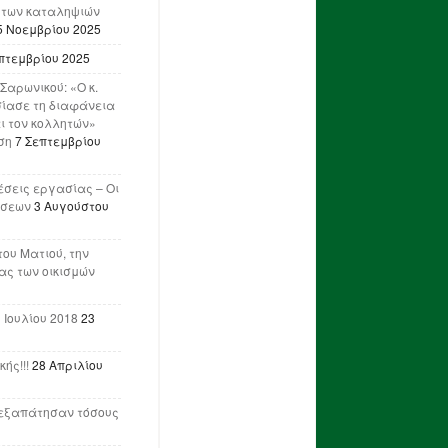
 των καταληψιών
5 Νοεμβρίου 2025
πτεμβρίου 2025
Σαρωνικού: «Ο κ.
ίασε τη διαφάνεια
ι τον κολλητών»
ση
7 Σεπτεμβρίου
έσεις εργασίας – Οι
ήσεων
3 Αυγούστου
του Ματιού, την
ας των οικισμών
 Ιουλίου 2018
23
ής!!!
28 Απριλίου
ν εξαπάτησαν τόσους