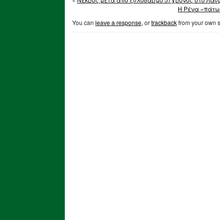
Η Ρένα «πάτωσ
You can
leave a response
, or
trackback
from your own s