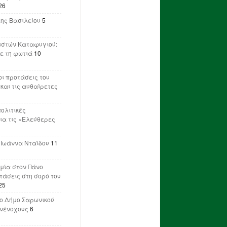
26
λης Βασιλείου
5
ιστών Καταφυγιού:
ε τη φωτιά
10
ι προτάσεις του
 και τις αυθαίρετες
πολιτικές
ια τις «Ελεύθερες
 Ιωάννα Νταΐδου
11
μία στον Πάνο
ετάσεις στη σορό του
25
ο Δήμο Σαρωνικού
υνένοχους
6