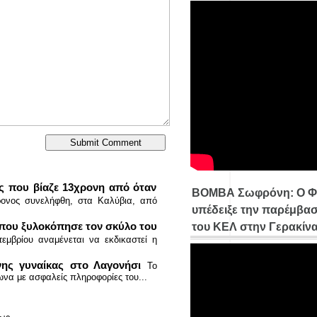
ς που βίαζε 13χρονη από όταν
ΒΟΜΒΑ Σωφρόνη: Ο Φ
ονος συνελήφθη, στα Καλύβια, από
υπέδειξε την παρέμβασ
 που ξυλοκόπησε τον σκύλο του
του ΚΕΛ στην Γερακίν
τεμβρίου αναμένεται να εκδικαστεί η
ς γυναίκας στο Λαγονήσι
Το
ωνα με ασφαλείς πληροφορίες του...
ριο