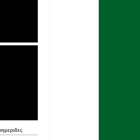
φημεριδες