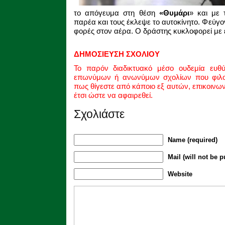
το απόγευμα στη θέση
«Θυμάρι
» και με 
παρέα και τους έκλεψε το αυτοκίνητο. Φεύγον
φορές στον αέρα. Ο δράστης κυκλοφορεί με
ΔΗΜΟΣΙΕΥΣΗ ΣΧΟΛΙΟΥ
Το παρόν διαδικτυακό μέσο ουδεμία ευθ
επωνύμων ή ανωνύμων σχολίων που φιλοξ
πως θίγεστε από κάποιο εξ αυτών, επικοινω
έτσι ώστε να αφαιρεθεί.
Σχολιάστε
Name (required)
Mail (will not be p
Website