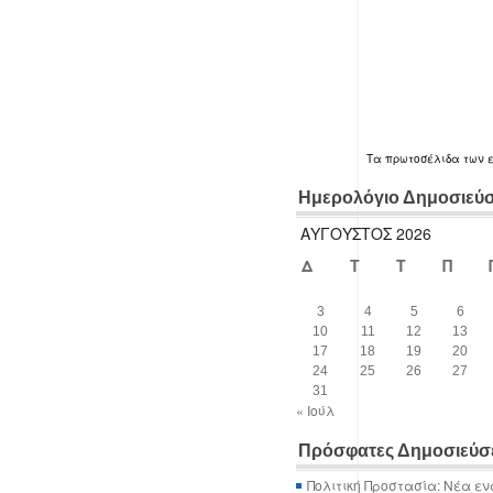
Τα
πρωτοσέλιδα
των 
Ημερολόγιο Δημοσιεύ
ΑΎΓΟΥΣΤΟΣ 2026
Δ
Τ
Τ
Π
3
4
5
6
10
11
12
13
17
18
19
20
24
25
26
27
31
« Ιούλ
Πρόσφατες Δημοσιεύσ
Πολιτική Προστασία: Νέα εν