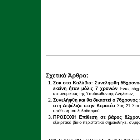
Σχετικά Άρθρα:
Σοκ στα Καλύβια: Συνελήφθη 55χρονο
εκείνη ήταν μόλις 7 χρονών
Ένας 55χρ
αστυνομικούς της Υποδιεύθυνσης Ανηλίκων,...
Συνελήφθη και θα δικαστεί ο 76χρονος
στη Διψέλιζα στην Κερατέα
Στις 21 Σεπ
υπόθεση του ξυλοδαρμού...
ΠΡΟΣΟΧΗ Επίθεση σε βάρος 82χρονη
εξαιρετικά βίαιο περιστατικό σημειώθηκε, σύμφ
«
Νεκρός μετά από ξυλοδαρμό 57χρονος στο Λαύ