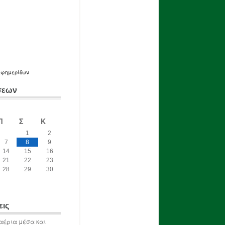
εφημερίδων
σεων
Π
Σ
Κ
1
2
7
8
9
14
15
16
21
22
23
28
29
30
εις
αέρια μέσα και