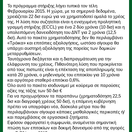
Το πρόγραμμα στήριξης λήγει τυπικά τον τέλη
Φεβρουαρίου 2015. Η χώρα, με τα σημερινά δεδομένα,
χρειάζεται 22 δισ ευρώ για να χρηματοδοτεί ομαλά το χρέος
της. Η λύση που συζητείται είναι η ενισχυμένη προληπτική
γραμμή στήριξης (ECCL) για ένα 2 δύο χρόνια (10 δισ) και η
υπολειπόμενη δανειοδότηση του ΔΝΤ για 2 χρόνια (12,5
δισ). Αυτό το πακέτο χρηματοδότησης δεν θα περιλαμβάνει
«Τρόικα» και επιτόπιες αξιολογήσεις, ωστόσο σίγουρα θα
υπάρχει αυστηρή αξιολόγηση της πορείας των δομικών
μεταρρυθμίσεων.
Ταυτόχρονα διεξάγεται και η διαπραγμάτευση για την
ελάφρυνση του χρέους. Πιθανότερη λύση που προκρίνεται
από τους πιστωτές είναι η επέκταση της αποπληρωμής του
κατά 20 χρόνια, ο μηδενισμός του επιτοκίου για 10 χρόνια
και αργότερα σταθερό επιτόκιο 0,6%.
Όλο αυτό το πακέτο ισοδυναμεί με κούρεμα σε παρούσες
αξίες της τάξης των 50 δισ €
Για να προχωρήσουν τα παραπάνω (χρηματοδότηση 22,5
δισ και διαγραφή χρέους 50 δισ), η επόμενη κυβέρνηση
πρέπει να υπογράψει νέα, δύσκολα μέτρα που θα
περιλαμβάνουν σίγουρα κάποιες μισθολογικές περικοπές ή/
και παρεμβάσεις σε εργασιακά ζητήματα.
Εφόσον σφραγιστεί η συμφωνία, αναμένεται σημαντική
πτώση των επιτοκίων και δοκιμή δανεισμού από της αγορές