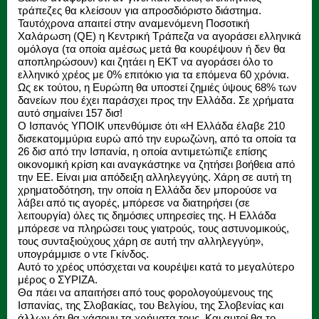
τράπεζες θα κλείσουν για απροσδιόριστο διάστημα.
Ταυτόχρονα απαιτεί στην αναμενόμενη Ποσοτική
Χαλάρωση (QE) η Κεντρική Τράπεζα να αγοράσει ελληνικά
ομόλογα (τα οποία αμέσως μετά θα κουρέψουν ή δεν θα
αποπληρώσουν) και ζητάει η ΕΚΤ να αγοράσει όλο το
ελληνικό χρέος με 0% επιτόκιο για τα επόμενα 60 χρόνια.
Ως εκ τούτου, η Ευρώπη θα υποστεί ζημιές ύψους 68% των
δανείων που έχει παράσχει προς την Ελλάδα. Σε χρήματα
αυτό σημαίνει 157 δισ!
Ο Ισπανός ΥΠΟΙΚ υπενθύμισε ότι «Η Ελλάδα έλαβε 210
δισεκατομμύρια ευρώ από την ευρωζώνη, από τα οποία τα
26 δισ από την Ισπανία, η οποία αντιμετώπιζε επίσης
οικονομική κρίση και αναγκάστηκε να ζητήσει βοήθεια από
την ΕΕ. Είναι μια απόδειξη αλληλεγγύης. Χάρη σε αυτή τη
χρηματοδότηση, την οποία η Ελλάδα δεν μπορούσε να
λάβει από τις αγορές, μπόρεσε να διατηρήσει (σε
λειτουργία) όλες τις δημόσιες υπηρεσίες της. Η Ελλάδα
μπόρεσε να πληρώσει τους γιατρούς, τους αστυνομικούς,
τους συνταξιούχους χάρη σε αυτή την αλληλεγγύη»,
υπογράμμισε ο ντε Γκίνδος.
Αυτό το χρέος υπόσχεται να κουρέψει κατά το μεγαλύτερο
μέρος ο ΣΥΡΙΖΑ.
Θα πάει να απαιτήσει από τους φορολογούμενους της
Ισπανίας, της Σλοβακίας, του Βελγίου, της Σλοβενίας και
άλλων ότι θα χάσουν τα χρήματα τους. Και αυτοί θα το