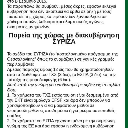
στο Β Εξάμηνο 2015.
Τα παραπάνω θα συμβούν, μέσες άκρες, εφόσον εκλεγεί
κυβέρνηση που δεν σκοπεύει να έρθει σε ρήξη με τους
πιστωτές της χώρας και εφόσον δεν ξανακυλήσει σε
χάιδεμα αυτιών, λαϊκισμό και ολυμπιακούς αγώνες
σκισίματος μνημονίων.
Πορεία της χώρας με διακυβέρνηση
ΣΥΡΙΖΑ
Το σχέδιο του ΣΥΡΙΖΑ (το “κοστολογημένο πρόγραμμα της
Θεσσαλονίκης” όπως το ονομάζουν) σε γενικές γραμμές
περιλαμβάνει:
Άμεσες παροχές ύψους 12 δις που θα χρηματοδοτηθούν
από τα διαθέσιμα του ΤΧΣ (3 δισ), το ΕΣΠΑ (3 δισ) και την
πάταξη της φοροδιαφυγής (6 δισ).
Αυτό κατά την γνώμη μου ισοδυναμεί με μηδέν εις το πηλίκο
διότι:
1. Τα χρήματα του ΤΧΣ εκτός του ότι είναι δεσμευμένα από
την ΕΚΤ είναι ομόλογα EFSF και άρα δεν μπορούν να
χρησιμοποιηθούν για να μοιραστούν μισθοί σε
νεοπροσληφθέντες στο Δημόσιο ή για ρεύμα σε ευπαθείς
ομάδες
2. Τα χρήματα του ΕΣΠΑ έρχονται μόνο με την σύμφωνη
γνώμη της ΕΕ και άρα εφόσον η ενδεχόμενη κυβέρνηση