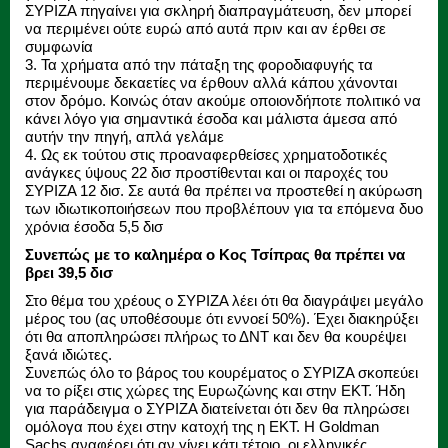
ΣΥΡΙΖΑ πηγαίνει για σκληρή διαπραγμάτευση, δεν μπορεί
να περιμένει ούτε ευρώ από αυτά πριν και αν έρθει σε
συμφωνία
3. Τα χρήματα από την πάταξη της φοροδιαφυγής τα
περιμένουμε δεκαετίες να έρθουν αλλά κάπου χάνονται
στον δρόμο. Κοινώς όταν ακούμε οποιονδήποτε πολιτικό να
κάνει λόγο για σημαντικά έσοδα και μάλιστα άμεσα από
αυτήν την πηγή, απλά γελάμε
4. Ως εκ τούτου στις προαναφερθείσες χρηματοδοτικές
ανάγκες ύψους 22 δισ προστίθενται και οι παροχές του
ΣΥΡΙΖΑ 12 δισ. Σε αυτά θα πρέπει να προστεθεί η ακύρωση
των ιδιωτικοποιήσεων που προβλέπουν για τα επόμενα δυο
χρόνια έσοδα 5,5 δισ
Συνεπώς με το καλημέρα ο Κος Τσίπρας θα πρέπει να
βρει 39,5 δισ
Στο θέμα του χρέους ο ΣΥΡΙΖΑ λέει ότι θα διαγράψει μεγάλο
μέρος του (ας υποθέσουμε ότι εννοεί 50%). Έχει διακηρύξει
ότι θα αποπληρώσει πλήρως το ΔΝΤ και δεν θα κουρέψει
ξανά ιδιώτες.
Συνεπώς όλο το βάρος του κουρέματος ο ΣΥΡΙΖΑ σκοπεύει
να το ρίξει στις χώρες της Ευρωζώνης και στην ΕΚΤ. Ήδη
για παράδειγμα ο ΣΥΡΙΖΑ διατείνεται ότι δεν θα πληρώσει
ομόλογα που έχει στην κατοχή της η ΕΚΤ. H Goldman
Sachs αναφέρει ότι αν γίνει κάτι τέτοιο, οι ελληνικές