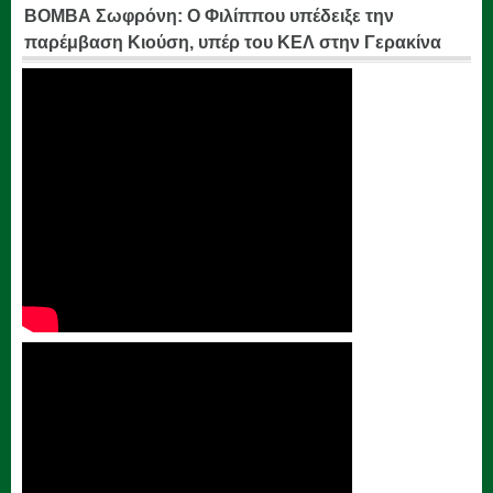
ΒΟΜΒΑ Σωφρόνη: Ο Φιλίππου υπέδειξε την
παρέμβαση Κιούση, υπέρ του ΚΕΛ στην Γερακίνα