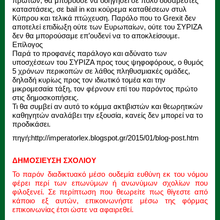
πρώτων, θα μπορούσε να οδηγήσει σε πολύ δυσάρεστες
καταστάσεις, σε bail in και κούρεμα καταθέσεων στυλ
Κύπρου και τελικά πτώχευση. Παρόλο που το Grexit δεν
αποτελεί επιδίωξη ούτε των Ευρωπαίων, ούτε του ΣΥΡΙΖΑ
δεν θα μπορούσαμε επ’ουδενί να το αποκλείσουμε.
Επίλογος
Παρά το προφανές παράλογο και αδύνατο των
υποσχέσεων του ΣΥΡΙΖΑ προς τους ψηφοφόρους, ο θυμός
5 χρόνων περικοπών σε λάθος πληθυσμιακές ομάδες,
δηλαδή κυρίως προς τον ιδιωτικό τομέα και την
μικρομεσαία τάξη, τον φέρνουν επί του παρόντος πρώτο
στις δημοσκοπήσεις.
Τι θα συμβεί αν αυτό το κόμμα ακτιβιστών και θεωρητικών
καθηγητών αναλάβει την εξουσία, κανείς δεν μπορεί να το
προδικάσει.
πηγή:http://imperatorlex.blogspot.gr/2015/01/blog-post.htm
ΔΗΜΟΣΙΕΥΣΗ ΣΧΟΛΙΟΥ
Το παρόν διαδικτυακό μέσο ουδεμία ευθύνη εκ του νόμου
φέρει περί των επωνύμων ή ανωνύμων σχολίων που
φιλοξενεί. Σε περίπτωση που θεωρείτε πως θίγεστε από
κάποιο εξ αυτών, επικοινωνήστε μέσω της φόρμας
επικοινωνίας έτσι ώστε να αφαιρεθεί.