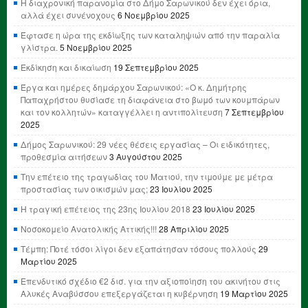
Η διαχρονική παρανομία στο Δήμο Σαρωνικού δεν έχει όρια,
αλλά έχει συνένοχους
6 Νοεμβρίου 2025
Έφτασε η ώρα της εκδίωξης των καταληψιών από την παραλία
γλίστρα.
5 Νοεμβρίου 2025
Εκδίκηση και δικαίωση
19 Σεπτεμβρίου 2025
Έργα και ημέρες δημάρχου Σαρωνικού: «Ο κ. Δημήτρης
Παπαχρήστου θυσίασε τη διαφάνεια στο βωμό των κουμπάρων
και τον κολλητών» καταγγέλλει η αντιπολίτευση
7 Σεπτεμβρίου
2025
Δήμος Σαρωνικού: 29 νέες θέσεις εργασίας – Οι ειδικότητες,
προθεσμία αιτήσεων
3 Αυγούστου 2025
Την επέτειο της τραγωδίας του Ματιού, την τιμούμε με μέτρα
προστασίας των οικισμών μας;
23 Ιουλίου 2025
Η τραγική επέτειος της 23ης Ιουλίου 2018
23 Ιουλίου 2025
Νοσοκομείο Ανατολικής Αττικής!!!
28 Απριλίου 2025
Τέμπη: Ποτέ τόσοι λίγοι δεν εξαπάτησαν τόσους πολλούς
29
Μαρτίου 2025
Επενδυτικό σχέδιο €2 δισ. για την αξιοποίηση του ακινήτου στις
Αλυκές Αναβύσσου επεξεργάζεται η κυβέρνηση
19 Μαρτίου 2025