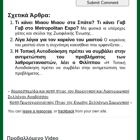
Σχετικά Άρθρα:
Τι κάνει Μιαου Μιαου στα Σπάτα? Τι κάνει Γαβ
Γαβ στο Metropolitan Expo?
Μα φυσικά οι υπέροχες
γάτες και σκύλοι της Ζωοφιλικής Ένωσης...
Λίγα λόγια για τον καρκίνο του μαστού
Ο καρκίνος
του μαστού είναι η συχνότερη κακοήθεια που εμφανίζεται...
Η Τοπική Αυτοδιοίκηση πρέπει να συμβάλει στην
αντιμετώπιση του προβλήματος των
λαθρομεταναστών, λέει ο Φιλίππου
«Η Τοπική
Αυτοδιοίκηση πρέπει να συμβάλει στην αντιμετώπιση του
προβλήματος...
«
Χοροεσπερίδα και κοπή πίτας του Χορευτικού και Λαογραφικού
Συλλόγου Αναβύσσου
Κοπή Πρωτοχρονιάτικης Πίτας της Ένωσης Συλλόγων Σαρωνικού
»
You can
leave a response
, or
trackback
from your own site.
Προβαλλόμενο Video