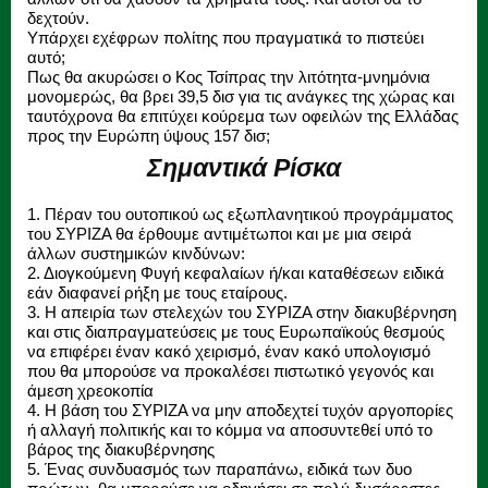
δεχτούν.
Υπάρχει εχέφρων πολίτης που πραγματικά το πιστεύει
αυτό;
Πως θα ακυρώσει ο Κος Τσίπρας την λιτότητα-μνημόνια
μονομερώς, θα βρει 39,5 δισ για τις ανάγκες της χώρας και
ταυτόχρονα θα επιτύχει κούρεμα των οφειλών της Ελλάδας
προς την Ευρώπη ύψους 157 δισ;
Σημαντικά Ρίσκα
1. Πέραν του ουτοπικού ως εξωπλανητικού προγράμματος
του ΣΥΡΙΖΑ θα έρθουμε αντιμέτωποι και με μια σειρά
άλλων συστημικών κινδύνων:
2. Διογκούμενη Φυγή κεφαλαίων ή/και καταθέσεων ειδικά
εάν διαφανεί ρήξη με τους εταίρους.
3. Η απειρία των στελεχών του ΣΥΡΙΖΑ στην διακυβέρνηση
και στις διαπραγματεύσεις με τους Ευρωπαϊκούς θεσμούς
να επιφέρει έναν κακό χειρισμό, έναν κακό υπολογισμό
που θα μπορούσε να προκαλέσει πιστωτικό γεγονός και
άμεση χρεοκοπία
4. Η βάση του ΣΥΡΙΖΑ να μην αποδεχτεί τυχόν αργοπορίες
ή αλλαγή πολιτικής και το κόμμα να αποσυντεθεί υπό το
βάρος της διακυβέρνησης
5. Ένας συνδυασμός των παραπάνω, ειδικά των δυο