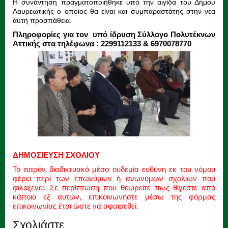
Η συνάντηση πραγματοποιήθηκε υπό την αιγίδα του Δήμου
Λαυρεωτικής ο οποίος θα είναι και συμπαραστάτης στην νέα
αυτή προσπάθεια.
Πληροφορίες για τον υπό ίδρυση Σύλλογο Πολυτέκνων
Αττικής στα τηλέφωνα : 2299112133 & 6970078770
ΔΗΜΟΣΙΕΥΣΗ ΣΧΟΛΙΟΥ
Το παρόν διαδικτυακό μέσο ουδεμία ευθύνη εκ του νόμου
φέρει περί των επωνύμων ή ανωνύμων σχολίων που
φιλοξενεί. Σε περίπτωση που θεωρείτε πως θίγεστε από
κάποιο εξ αυτών, επικοινωνήστε μέσω της φόρμας
επικοινωνίας έτσι ώστε να αφαιρεθεί.
Σχολιάστε