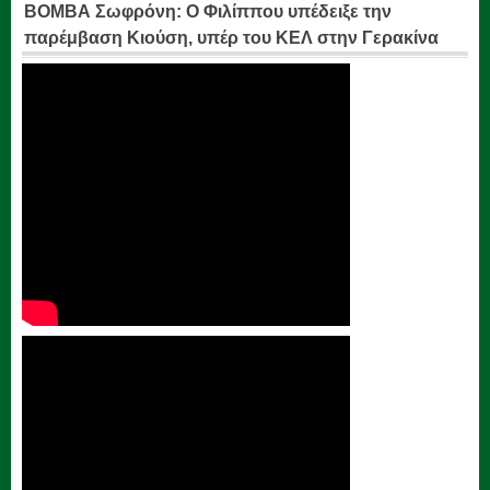
ΒΟΜΒΑ Σωφρόνη: Ο Φιλίππου υπέδειξε την
παρέμβαση Κιούση, υπέρ του ΚΕΛ στην Γερακίνα