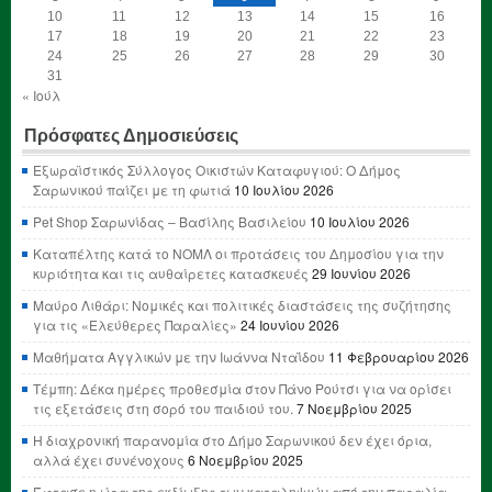
10
11
12
13
14
15
16
17
18
19
20
21
22
23
24
25
26
27
28
29
30
31
« Ιούλ
Πρόσφατες Δημοσιεύσεις
Εξωραϊστικός Σύλλογος Οικιστών Καταφυγιού: Ο Δήμος
Σαρωνικού παίζει με τη φωτιά
10 Ιουλίου 2026
Pet Shop Σαρωνίδας – Βασίλης Βασιλείου
10 Ιουλίου 2026
Καταπέλτης κατά το ΝΟΜΛ οι προτάσεις του Δημοσίου για την
κυριότητα και τις αυθαίρετες κατασκευές
29 Ιουνίου 2026
Μαύρο Λιθάρι: Νομικές και πολιτικές διαστάσεις της συζήτησης
για τις «Ελεύθερες Παραλίες»
24 Ιουνίου 2026
Μαθήματα Αγγλικών με την Ιωάννα Νταΐδου
11 Φεβρουαρίου 2026
Τέμπη: Δέκα ημέρες προθεσμία στον Πάνο Ρούτσι για να ορίσει
τις εξετάσεις στη σορό του παιδιού του.
7 Νοεμβρίου 2025
Η διαχρονική παρανομία στο Δήμο Σαρωνικού δεν έχει όρια,
αλλά έχει συνένοχους
6 Νοεμβρίου 2025
Έφτασε η ώρα της εκδίωξης των καταληψιών από την παραλία