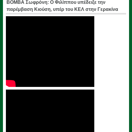
ΒΟΜΒΑ Σωφρόνη: Ο Φιλίππου υπέδειξε την
παρέμβαση Κιούση, υπέρ του ΚΕΛ στην Γερακίνα