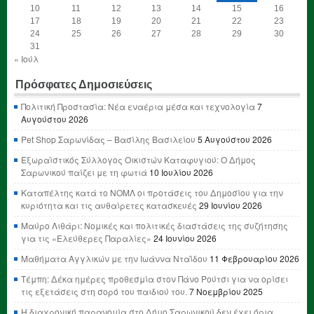
10
11
12
13
14
15
16
17
18
19
20
21
22
23
24
25
26
27
28
29
30
31
« Ιούλ
Πρόσφατες Δημοσιεύσεις
Πολιτική Προστασία: Νέα εναέρια μέσα και τεχνολογία
7
Αυγούστου 2026
Pet Shop Σαρωνίδας – Βασίλης Βασιλείου
5 Αυγούστου 2026
Εξωραϊστικός Σύλλογος Οικιστών Καταφυγιού: Ο Δήμος
Σαρωνικού παίζει με τη φωτιά
10 Ιουλίου 2026
Καταπέλτης κατά το ΝΟΜΛ οι προτάσεις του Δημοσίου για την
κυριότητα και τις αυθαίρετες κατασκευές
29 Ιουνίου 2026
Μαύρο Λιθάρι: Νομικές και πολιτικές διαστάσεις της συζήτησης
για τις «Ελεύθερες Παραλίες»
24 Ιουνίου 2026
Μαθήματα Αγγλικών με την Ιωάννα Νταΐδου
11 Φεβρουαρίου 2026
Τέμπη: Δέκα ημέρες προθεσμία στον Πάνο Ρούτσι για να ορίσει
τις εξετάσεις στη σορό του παιδιού του.
7 Νοεμβρίου 2025
Η διαχρονική παρανομία στο Δήμο Σαρωνικού δεν έχει όρια,