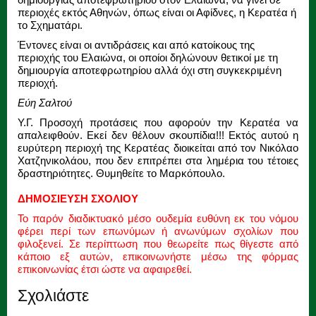
περιοχές εκτός Αθηνών, όπως είναι οι Αφίδνες, η Κερατέα ή
το Σχηματάρι.
Έντονες είναι οι αντιδράσεις και από κατοίκους της
περιοχής του Ελαιώνα, οι οποίοι δηλώνουν θετικοί με τη
δημιουργία αποτεφρωτηρίου αλλά όχι στη συγκεκριμένη
περιοχή.
Εύη Σαλτού
Υ.Γ. Προσοχή προτάσεις που αφορούν την Κερατέα να
απαλειφθούν. Εκεί δεν θέλουν σκουπίδια!!! Εκτός αυτού η
ευρύτερη περιοχή της Κερατέας διοικείται από τον Νικόλαο
Χατζηνικολάου, που δεν επιτρέπει στα λημέρια του τέτοιες
δραστηριότητες. Θυμηθείτε το Μαρκόπουλο.
ΔΗΜΟΣΙΕΥΣΗ ΣΧΟΛΙΟΥ
Το παρόν διαδικτυακό μέσο ουδεμία ευθύνη εκ του νόμου
φέρει περί των επωνύμων ή ανωνύμων σχολίων που
φιλοξενεί. Σε περίπτωση που θεωρείτε πως θίγεστε από
κάποιο εξ αυτών, επικοινωνήστε μέσω της φόρμας
επικοινωνίας έτσι ώστε να αφαιρεθεί.
Σχολιάστε