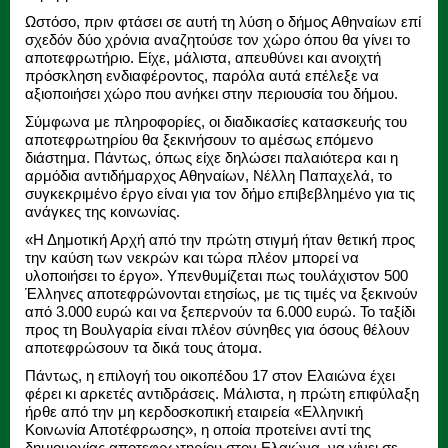
Ωστόσο, πριν φτάσει σε αυτή τη λύση ο δήμος Αθηναίων επί
σχεδόν δύο χρόνια αναζητούσε τον χώρο όπου θα γίνει το
αποτεφρωτήριο. Είχε, μάλιστα, απευθύνει και ανοιχτή
πρόσκληση ενδιαφέροντος, παρόλα αυτά επέλεξε να
αξιοποιήσει χώρο που ανήκει στην περιουσία του δήμου.
Σύμφωνα με πληροφορίες, οι διαδικασίες κατασκευής του
αποτεφρωτηρίου θα ξεκινήσουν το αμέσως επόμενο
διάστημα. Πάντως, όπως είχε δηλώσει παλαιότερα και η
αρμόδια αντιδήμαρχος Αθηναίων, Νέλλη Παπαχελά, το
συγκεκριμένο έργο είναι για τον δήμο επιβεβλημένο για τις
ανάγκες της κοινωνίας.
«Η Δημοτική Αρχή από την πρώτη στιγμή ήταν θετική προς
την καύση των νεκρών και τώρα πλέον μπορεί να
υλοποιήσει το έργο». Υπενθυμίζεται πως τουλάχιστον 500
Έλληνες αποτεφρώνονται ετησίως, με τις τιμές να ξεκινούν
από 3.000 ευρώ και να ξεπερνούν τα 6.000 ευρώ. Το ταξίδι
προς τη Βουλγαρία είναι πλέον σύνηθες για όσους θέλουν
αποτεφρώσουν τα δικά τους άτομα.
Πάντως, η επιλογή του οικοπέδου 17 στον Ελαιώνα έχει
φέρει κι αρκετές αντιδράσεις. Μάλιστα, η πρώτη επιφύλαξη
ήρθε από την μη κερδοσκοπική εταιρεία «Ελληνική
Κοινωνία Αποτέφρωσης», η οποία προτείνει αντί της
δημιουργίας αποτεφρωτηρίου στον Ελαιώνα, να γίνει σε