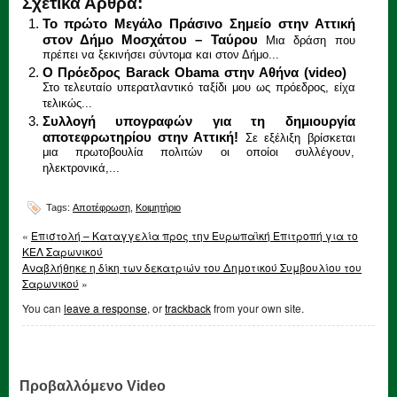
Σχετικά Άρθρα:
Το πρώτο Μεγάλο Πράσινο Σημείο στην Αττική
στον Δήμο Μοσχάτου – Ταύρου
Μια δράση που
πρέπει να ξεκινήσει σύντομα και στον Δήμο...
Ο Πρόεδρος Barack Obama στην Αθήνα (video)
Στο τελευταίο υπερατλαντικό ταξίδι μου ως πρόεδρος, είχα
τελικώς...
Συλλογή υπογραφών για τη δημιουργία
αποτεφρωτηρίου στην Αττική!
Σε εξέλιξη βρίσκεται
μια πρωτοβουλία πολιτών οι οποίοι συλλέγουν,
ηλεκτρονικά,...
Tags:
Αποτέφρωση
,
Κοιμητήριο
«
Επιστολή – Καταγγελία προς την Ευρωπαϊκή Επιτροπή για το
ΚΕΛ Σαρωνικού
Αναβλήθηκε η δίκη των δεκατριών του Δημοτικού Συμβουλίου του
Σαρωνικού
»
You can
leave a response
, or
trackback
from your own site.
Προβαλλόμενο Video