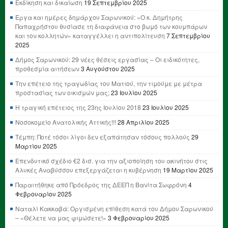
Εκδίκηση και δικαίωση
19 Σεπτεμβρίου 2025
Έργα και ημέρες δημάρχου Σαρωνικού: «Ο κ. Δημήτρης
Παπαχρήστου θυσίασε τη διαφάνεια στο βωμό των κουμπάρων
και τον κολλητών» καταγγέλλει η αντιπολίτευση
7 Σεπτεμβρίου
2025
Δήμος Σαρωνικού: 29 νέες θέσεις εργασίας – Οι ειδικότητες,
προθεσμία αιτήσεων
3 Αυγούστου 2025
Την επέτειο της τραγωδίας του Ματιού, την τιμούμε με μέτρα
προστασίας των οικισμών μας;
23 Ιουλίου 2025
Η τραγική επέτειος της 23ης Ιουλίου 2018
23 Ιουλίου 2025
Νοσοκομείο Ανατολικής Αττικής!!!
28 Απριλίου 2025
Τέμπη: Ποτέ τόσοι λίγοι δεν εξαπάτησαν τόσους πολλούς
29
Μαρτίου 2025
Επενδυτικό σχέδιο €2 δισ. για την αξιοποίηση του ακινήτου στις
Αλυκές Αναβύσσου επεξεργάζεται η κυβέρνηση
19 Μαρτίου 2025
Παραιτήθηκε από Πρόεδρος της ΔΕΕΠ η Βανίτα Σωφρόνη
4
Φεβρουαρίου 2025
Ναταλί Κακκαβά: Οργισμένη επίθεση κατά του Δήμου Σαρωνικού
– «Θέλετε να μας φιμώσετε!»
3 Φεβρουαρίου 2025