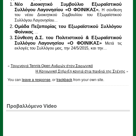
Νέο Διοικητικό Συμβούλιο Εξωραϊστικού
Συλλόγου Λαγονησίου «Ο ΦΟΙΝΙΚΑΣ».
Η σύνθεση
του νέου Διοικητικού Συμβουλίου του Εξωραϊστικού
Συλλόγου Λαγονησίου...
Ομάδα Πεζοπορίας του Εξωραϊστικού Συλλόγου
Φοίνικας
...
Σύνθεση Δ.Σ. του Πολιτιστικού & Εξωραϊστικού
Συλλόγου Λαγονησίου «Ο ΦΟΙΝΙΚΑΣ»
Μετά τις
εκλογές του Συλλόγου μας, την 24/5/2015, και την...
«
Τουρνουά Tennis Open Aνδρών στον Σαρωνικό
Η Κοινωνική Στήριξη κοντά στα παιδιά της Στέγης
»
You can
leave a response
, or
trackback
from your own site.
Προβαλλόμενο Video