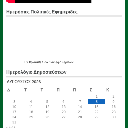
Ημερήσιες Πολιτικές Εφημεριδες
Τα
πρωτοσέλιδα
των εφημερίδων
Ημερολόγιο Δημοσιεύσεων
ΑΎΓΟΥΣΤΟΣ 2026
Δ
Τ
Τ
Π
Π
Σ
Κ
1
2
3
4
5
6
7
8
9
10
11
12
13
14
15
16
17
18
19
20
21
22
23
24
25
26
27
28
29
30
31
« Ιούλ