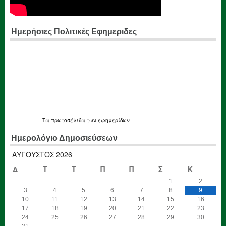
Ημερήσιες Πολιτικές Εφημεριδες
Τα
πρωτοσέλιδα
των εφημερίδων
Ημερολόγιο Δημοσιεύσεων
ΑΎΓΟΥΣΤΟΣ 2026
Δ
Τ
Τ
Π
Π
Σ
Κ
1
2
3
4
5
6
7
8
9
10
11
12
13
14
15
16
17
18
19
20
21
22
23
24
25
26
27
28
29
30