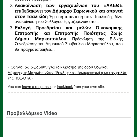
Ανακοίνωση των εργαζομένων του ΕΛΚΕΘΕ
επιβεβαιώνει τον Δήμαρχο Σαρωνικού και απαντά
στον Τσαλικίδη
Έμμεση απάντηση στον Τσαλικίδη, δίνει
ανακοίνωση του Συλλόγου Εργαζομένων στο...
Εκλογή Προεδρείου και μελών Οικονομικής
Επιτροπής και Επιτροπής Ποιότητας Ζωής
Δήμου Μαρκοπούλου
Πρόσκληση της Ειδικής
Συνεδρίασης του Δημοτικού Συμβουλίου Μαρκοπούλου, που
θα πραγματοποιηθεί...
«
Οδηγοί αδιαφορούν για το κλείσιμο της οδού Θορικού
Δήμαρχος Μαρκόπουλου: Ψευδής και συκοφαντική η καταγγελία
της ΠΟΕ-ΟΤΑ
»
You can
leave a response
, or
trackback
from your own site.
Προβαλλόμενο Video