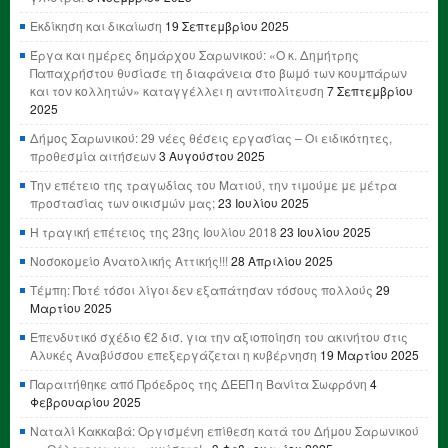
Εκδίκηση και δικαίωση
19 Σεπτεμβρίου 2025
Έργα και ημέρες δημάρχου Σαρωνικού: «Ο κ. Δημήτρης
Παπαχρήστου θυσίασε τη διαφάνεια στο βωμό των κουμπάρων
και τον κολλητών» καταγγέλλει η αντιπολίτευση
7 Σεπτεμβρίου
2025
Δήμος Σαρωνικού: 29 νέες θέσεις εργασίας – Οι ειδικότητες,
προθεσμία αιτήσεων
3 Αυγούστου 2025
Την επέτειο της τραγωδίας του Ματιού, την τιμούμε με μέτρα
προστασίας των οικισμών μας;
23 Ιουλίου 2025
Η τραγική επέτειος της 23ης Ιουλίου 2018
23 Ιουλίου 2025
Νοσοκομείο Ανατολικής Αττικής!!!
28 Απριλίου 2025
Τέμπη: Ποτέ τόσοι λίγοι δεν εξαπάτησαν τόσους πολλούς
29
Μαρτίου 2025
Επενδυτικό σχέδιο €2 δισ. για την αξιοποίηση του ακινήτου στις
Αλυκές Αναβύσσου επεξεργάζεται η κυβέρνηση
19 Μαρτίου 2025
Παραιτήθηκε από Πρόεδρος της ΔΕΕΠ η Βανίτα Σωφρόνη
4
Φεβρουαρίου 2025
Ναταλί Κακκαβά: Οργισμένη επίθεση κατά του Δήμου Σαρωνικού