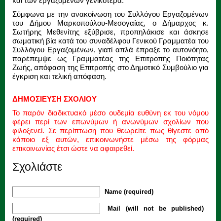
και των εργαζομένων γενικότερα.
Σύμφωνα με την ανακοίνωση του Συλλόγου Εργαζομένων
του Δήμου Μαρκοπούλου-Μεσογαίας, ο Δήμαρχος κ.
Σωτήρης Μεθενίτης εξύβρισε, προπηλάκισε και άσκησε
σωματική βία κατά του συναδέλφου Γενικού Γραμματέα του
Συλλόγου Εργαζομένων, γιατί απλά έπραξε το αυτονόητο,
παρέπεμψε ως Γραμματέας της Επιτροπής Ποιότητας
Ζωής, απόφαση της Επιτροπής στο Δημοτικό Συμβούλιο για
έγκριση και τελική απόφαση.
ΔΗΜΟΣΙΕΥΣΗ ΣΧΟΛΙΟΥ
Το παρόν διαδικτυακό μέσο ουδεμία ευθύνη εκ του νόμου
φέρει περί των επωνύμων ή ανωνύμων σχολίων που
φιλοξενεί. Σε περίπτωση που θεωρείτε πως θίγεστε από
κάποιο εξ αυτών, επικοινωνήστε μέσω της φόρμας
επικοινωνίας έτσι ώστε να αφαιρεθεί.
Σχολιάστε
Name (required)
Mail (will not be published)
(required)