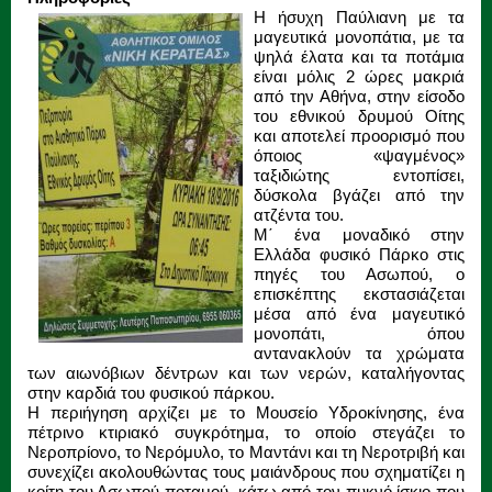
Η ήσυχη Παύλιανη με τα
μαγευτικά μονοπάτια, με τα
ψηλά έλατα και τα ποτάμια
είναι μόλις 2 ώρες μακριά
από την Αθήνα, στην είσοδο
του εθνικού δρυμού Οίτης
και αποτελεί προορισμό που
όποιος «ψαγμένος»
ταξιδιώτης εντοπίσει,
δύσκολα βγάζει από την
ατζέντα του.
M΄ ένα μοναδικό στην
Ελλάδα φυσικό Πάρκο στις
πηγές του Ασωπού, ο
επισκέπτης εκστασιάζεται
μέσα από ένα μαγευτικό
μονοπάτι, όπου
αντανακλούν τα χρώματα
των αιωνόβιων δέντρων και των νερών, καταλήγοντας
στην καρδιά του φυσικού πάρκου.
Η περιήγηση αρχίζει με το Μουσείο Υδροκίνησης, ένα
πέτρινο κτιριακό συγκρότημα, το οποίο στεγάζει το
Νεροπρίονο, το Νερόμυλο, το Μαντάνι και τη Νεροτριβή και
συνεχίζει ακολουθώντας τους μαιάνδρους που σχηματίζει η
κοίτη του Ασωπού ποταμού, κάτω από τον πυκνό ίσκιο που