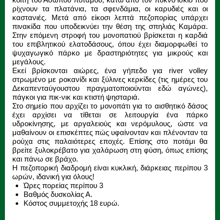
ρίχνουν τα πλατάνια, τα σφενδάμια, οι καρυδιές και οι
καστανιές. Μετά από είκοσι λεπτά πεζοπορίας υπάρχει
πινακίδα που υποδεικνύει την θέση της σπηλιάς Καμάρα.
Στην επόμενη στροφή του μονοπατιού βρίσκεται η καρδιά
του επιβλητικού ελατοδάσους, όπου έχει διαμορφωθεί το
ψυχαγωγικό πάρκο με δραστηριότητες για μικρούς και
μεγάλους.
Εκεί βρίσκονται αιώρες, ένα γήπεδο για river volley
στρωμένο με ροκανίδι και ξύλινες κερκίδες (τις ημέρες του
Δεκαπενταύγουστου πραγματοποιούνται εδώ αγώνες),
πάγκοι για πικ-νικ και κτιστή ψησταριά.
Στο σημείο που αρχίζει το μονοπάτι για το αισθητικό δάσος
έχει αρχίσει να τίθεται σε λειτουργία ένα πάρκο
υδροκίνησης, με αργαλειούς και νερόμυλους, ώστε να
μαθαίνουν οι επισκέπτες πώς υφαίνονταν και πλένονταν τα
ρούχα στις παλαιότερες εποχές. Επίσης στο ποτάμι θα
βρείτε ξυλοκρέβατο για χαλάρωση στη φύση, όπως επίσης
και πάνω σε βράχο.
Η πεζοπορική διαδρομή είναι κυκλική, διάρκειας περίπου 3
ωρών, ιδανική για όλους!
Ώρες πορείας περίπου 3
Βαθμός δυσκολίας Α.
Κόστος συμμετοχής 18 ευρώ.