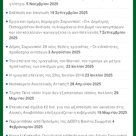
γλίστρα.
5 Νοεμβρίου 2025
Εκδίκηση και δικαίωση
19 Σεπτεμβρίου 2025
Έργα και ημέρες δημάρχου Σαρωνικού: «Ο κ. Δημήτρης
Παπαχρήστου θυσίασε τη διαφάνεια στο βωμό των κουμπάρων
και τον κολλητών» καταγγέλλει η αντιπολίτευση
7 Σεπτεμβρίου
2025
Δήμος Σαρωνικού: 29 νέες θέσεις εργασίας – Οι ειδικότητες,
προθεσμία αιτήσεων
3 Αυγούστου 2025
Την επέτειο της τραγωδίας του Ματιού, την τιμούμε με μέτρα
προστασίας των οικισμών μας;
23 Ιουλίου 2025
Η τραγική επέτειος της 23ης Ιουλίου 2018
23 Ιουλίου 2025
Νοσοκομείο Ανατολικής Αττικής!!!
28 Απριλίου 2025
Τέμπη: Ποτέ τόσοι λίγοι δεν εξαπάτησαν τόσους πολλούς
29
Μαρτίου 2025
Επενδυτικό σχέδιο €2 δισ. για την αξιοποίηση του ακινήτου στις
Αλυκές Αναβύσσου επεξεργάζεται η κυβέρνηση
19 Μαρτίου 2025
Παραιτήθηκε από Πρόεδρος της ΔΕΕΠ η Βανίτα Σωφρόνη
4
Φεβρουαρίου 2025
Ναταλί Κακκαβά: Οργισμένη επίθεση κατά του Δήμου Σαρωνικού