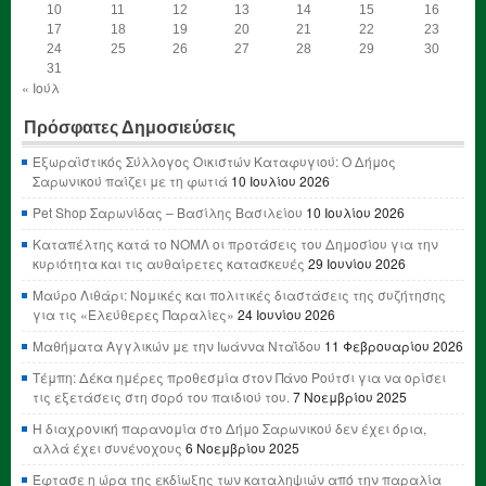
10
11
12
13
14
15
16
17
18
19
20
21
22
23
24
25
26
27
28
29
30
31
« Ιούλ
Πρόσφατες Δημοσιεύσεις
Εξωραϊστικός Σύλλογος Οικιστών Καταφυγιού: Ο Δήμος
Σαρωνικού παίζει με τη φωτιά
10 Ιουλίου 2026
Pet Shop Σαρωνίδας – Βασίλης Βασιλείου
10 Ιουλίου 2026
Καταπέλτης κατά το ΝΟΜΛ οι προτάσεις του Δημοσίου για την
κυριότητα και τις αυθαίρετες κατασκευές
29 Ιουνίου 2026
Μαύρο Λιθάρι: Νομικές και πολιτικές διαστάσεις της συζήτησης
για τις «Ελεύθερες Παραλίες»
24 Ιουνίου 2026
Μαθήματα Αγγλικών με την Ιωάννα Νταΐδου
11 Φεβρουαρίου 2026
Τέμπη: Δέκα ημέρες προθεσμία στον Πάνο Ρούτσι για να ορίσει
τις εξετάσεις στη σορό του παιδιού του.
7 Νοεμβρίου 2025
Η διαχρονική παρανομία στο Δήμο Σαρωνικού δεν έχει όρια,
αλλά έχει συνένοχους
6 Νοεμβρίου 2025
Έφτασε η ώρα της εκδίωξης των καταληψιών από την παραλία