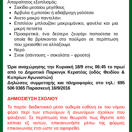
Απαραίτητος εξοπλισμός:
Σακίδιο μεσαίου μεγέθους
Άρβυλα ή μποτάκι ή αδιάβροχη γαλότσα
Άνετο μακρύ παντελόνι
Επιπλέον μπλουζάκι μακρυμάνικο, φανέλα και μια
μικρή πετσέτα
Προαιρετικά, ένα δεύτερο ζευγάρι παπούτσια τα
οποία θα βρίσκονται στο πούλμαν σε περίπτωση
που χρειασθεί να αλλάξουμε
Νερό
Σνακ (σάντουιτς – σοκολάτα – φρούτο)
Ώρα αναχώρησης την Κυριακή 18/9 στις 06:45 το πρωί
από το Δημοτικό Παρκινγκ Κερατέας (οδός Φειδίου &
Κυπρίων Αγωνιστών)
Δηλώσεις συμμετοχής και πληροφορίες στο τηλ.: 695
506 0365 Παρασκευή 16/9/2016
ΔΗΜΟΣΙΕΥΣΗ ΣΧΟΛΙΟΥ
Το παρόν διαδικτυακό μέσο ουδεμία ευθύνη εκ του νόμου
φέρει περί των επωνύμων ή ανωνύμων σχολίων που
φιλοξενεί. Σε περίπτωση που θεωρείτε πως θίγεστε από
κάποιο εξ αυτών, επικοινωνήστε μέσω της φόρμας
επικοινωνίας έτσι ώστε να αφαιρεθεί.