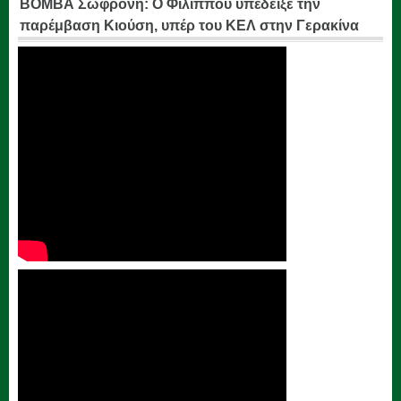
ΒΟΜΒΑ Σωφρόνη: Ο Φιλίππου υπέδειξε την
παρέμβαση Κιούση, υπέρ του ΚΕΛ στην Γερακίνα