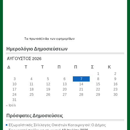
Τα
πρωτοσέλιδα
των εφημερίδων
Ημερολόγιο Δημοσιεύσεων
ΑΎΓΟΥΣΤΟΣ 2026
Δ
Τ
Τ
Π
Π
Σ
Κ
1
2
3
4
5
6
7
8
9
10
11
12
13
14
15
16
17
18
19
20
21
22
23
24
25
26
27
28
29
30
31
« Ιούλ
Πρόσφατες Δημοσιεύσεις
Εξωραϊστικός Σύλλογος Οικιστών Καταφυγιού: Ο Δήμος
Σαρωνικού παίζει με τη φωτιά
10 Ιουλίου 2026