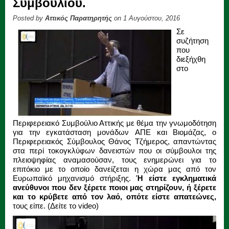
Συμβουλίου.
Posted by
Αττικός Παρατηρητής
on 1 Αυγούστου, 2016
Σε
συζήτηση
που
διεξήχθη
στο
Περιφερειακό Συμβούλιο Αττικής με θέμα την γνωμοδότηση
για την εγκατάσταση μονάδων ΑΠΕ και Βιομάζας, ο
Περιφερειακός Σύμβουλος Θάνος Τζήμερος, απαντώντας
στα περί τοκογκλύφων δανειστών που οι σύμβουλοι της
πλειοψηφίας αναμασούσαν, τους ενημερώνει για το
επιτόκιο με το οποίο δανείζεται η χώρα μας από τον
Ευρωπαϊκό μηχανισμό στήριξης.
Ή είστε εγκληματικά
ανεύθυνοι που δεν ξέρετε ποιοι μας στηρίζουν, ή ξέρετε
και το κρύβετε από τον λαό, οπότε είστε απατεώνες,
τους είπε. (Δείτε το video)
Πρόγραμμα
Αναπαραγωγής