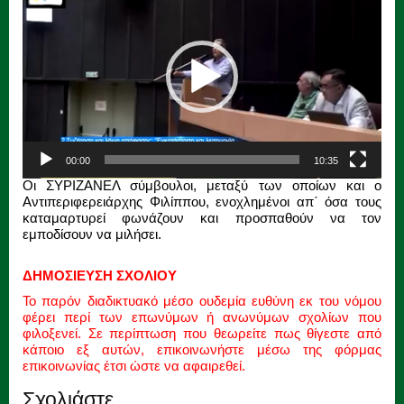
Βίντεο
00:00
10:35
Οι ΣΥΡΙΖΑΝΕΛ σύμβουλοι, μεταξύ των οποίων και ο
Αντιπεριφερειάρχης Φιλίππου, ενοχλημένοι απ΄ όσα τους
καταμαρτυρεί φωνάζουν και προσπαθούν να τον
εμποδίσουν να μιλήσει.
ΔΗΜΟΣΙΕΥΣΗ ΣΧΟΛΙΟΥ
Το παρόν διαδικτυακό μέσο ουδεμία ευθύνη εκ του νόμου
φέρει περί των επωνύμων ή ανωνύμων σχολίων που
φιλοξενεί. Σε περίπτωση που θεωρείτε πως θίγεστε από
κάποιο εξ αυτών, επικοινωνήστε μέσω της φόρμας
επικοινωνίας έτσι ώστε να αφαιρεθεί.
Σχολιάστε