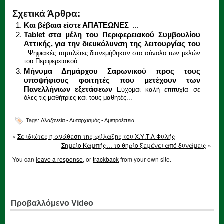
Σχετικά Άρθρα:
Και βέβαια είστε ΑΠΑΤΕΩΝΕΣ
...
Tablet στα μέλη του Περιφερειακού Συμβουλίου
Αττικής, για την διευκόλυνση της λειτουργίας του
Ψηφιακές ταμπλέτες διανεμήθηκαν στο σύνολο των μελών
του Περιφερειακού...
Μήνυμα Δημάρχου Σαρωνικού προς τους
υποψήφιους φοιτητές που μετέχουν των
Πανελλήνιων εξετάσεων
Εύχομαι καλή επιτυχία σε
όλες τις μαθήτριες και τους μαθητές...
Tags:
Αλαζονεία - Αυταρχισμός - Αμετροέπεια
«
Σε ιδιώτες η ανάθεση της φύλαξης του Χ.Υ.Τ.Α Φυλής
Σημείο Καμπής… το θηρίο ξεμένει από δυνάμεις
»
You can
leave a response
, or
trackback
from your own site.
Προβαλλόμενο Video