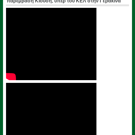
παρέμβαση Κιούση, υπέρ του ΚΕΛ στην Γερακίνα