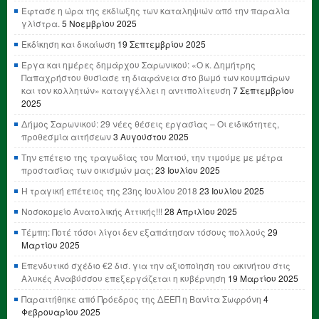
Έφτασε η ώρα της εκδίωξης των καταληψιών από την παραλία
γλίστρα.
5 Νοεμβρίου 2025
Εκδίκηση και δικαίωση
19 Σεπτεμβρίου 2025
Έργα και ημέρες δημάρχου Σαρωνικού: «Ο κ. Δημήτρης
Παπαχρήστου θυσίασε τη διαφάνεια στο βωμό των κουμπάρων
και τον κολλητών» καταγγέλλει η αντιπολίτευση
7 Σεπτεμβρίου
2025
Δήμος Σαρωνικού: 29 νέες θέσεις εργασίας – Οι ειδικότητες,
προθεσμία αιτήσεων
3 Αυγούστου 2025
Την επέτειο της τραγωδίας του Ματιού, την τιμούμε με μέτρα
προστασίας των οικισμών μας;
23 Ιουλίου 2025
Η τραγική επέτειος της 23ης Ιουλίου 2018
23 Ιουλίου 2025
Νοσοκομείο Ανατολικής Αττικής!!!
28 Απριλίου 2025
Τέμπη: Ποτέ τόσοι λίγοι δεν εξαπάτησαν τόσους πολλούς
29
Μαρτίου 2025
Επενδυτικό σχέδιο €2 δισ. για την αξιοποίηση του ακινήτου στις
Αλυκές Αναβύσσου επεξεργάζεται η κυβέρνηση
19 Μαρτίου 2025
Παραιτήθηκε από Πρόεδρος της ΔΕΕΠ η Βανίτα Σωφρόνη
4
Φεβρουαρίου 2025