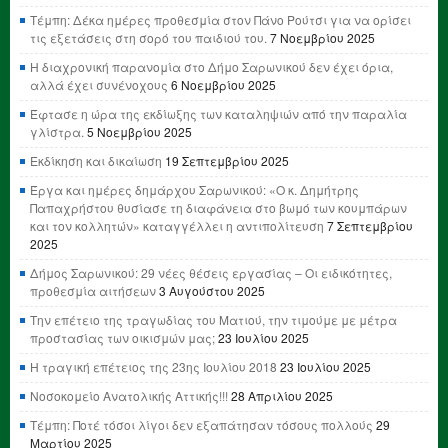
Τέμπη: Δέκα ημέρες προθεσμία στον Πάνο Ρούτσι για να ορίσει
τις εξετάσεις στη σορό του παιδιού του.
7 Νοεμβρίου 2025
Η διαχρονική παρανομία στο Δήμο Σαρωνικού δεν έχει όρια,
αλλά έχει συνένοχους
6 Νοεμβρίου 2025
Έφτασε η ώρα της εκδίωξης των καταληψιών από την παραλία
γλίστρα.
5 Νοεμβρίου 2025
Εκδίκηση και δικαίωση
19 Σεπτεμβρίου 2025
Έργα και ημέρες δημάρχου Σαρωνικού: «Ο κ. Δημήτρης
Παπαχρήστου θυσίασε τη διαφάνεια στο βωμό των κουμπάρων
και τον κολλητών» καταγγέλλει η αντιπολίτευση
7 Σεπτεμβρίου
2025
Δήμος Σαρωνικού: 29 νέες θέσεις εργασίας – Οι ειδικότητες,
προθεσμία αιτήσεων
3 Αυγούστου 2025
Την επέτειο της τραγωδίας του Ματιού, την τιμούμε με μέτρα
προστασίας των οικισμών μας;
23 Ιουλίου 2025
Η τραγική επέτειος της 23ης Ιουλίου 2018
23 Ιουλίου 2025
Νοσοκομείο Ανατολικής Αττικής!!!
28 Απριλίου 2025
Τέμπη: Ποτέ τόσοι λίγοι δεν εξαπάτησαν τόσους πολλούς
29
Μαρτίου 2025