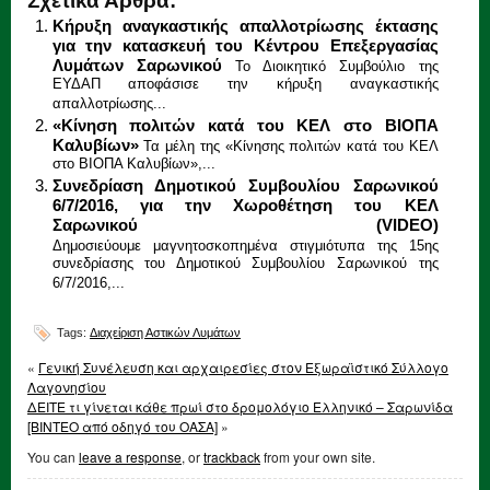
Σχετικά Άρθρα:
Κήρυξη αναγκαστικής απαλλοτρίωσης έκτασης
για την κατασκευή του Κέντρου Επεξεργασίας
Λυμάτων Σαρωνικού
Το Διοικητικό Συμβούλιο της
ΕΥΔΑΠ αποφάσισε την κήρυξη αναγκαστικής
απαλλοτρίωσης...
«Κίνηση πολιτών κατά του ΚΕΛ στο ΒΙΟΠΑ
Καλυβίων»
Τα μέλη της «Κίνησης πολιτών κατά του ΚΕΛ
στο ΒΙΟΠΑ Καλυβίων»,...
Συνεδρίαση Δημοτικού Συμβουλίου Σαρωνικού
6/7/2016, για την Χωροθέτηση του ΚΕΛ
Σαρωνικού (VIDEO)
Δημοσιεύουμε μαγνητοσκοπημένα στιγμιότυπα της 15ης
συνεδρίασης του Δημοτικού Συμβουλίου Σαρωνικού της
6/7/2016,...
Tags:
Διαχείριση Αστικών Λυμάτων
«
Γενική Συνέλευση και αρχαιρεσίες στον Εξωραϊστικό Σύλλογο
Λαγονησίου
ΔΕΙΤΕ τι γίνεται κάθε πρωί στο δρομολόγιο Ελληνικό – Σαρωνίδα
[ΒΙΝΤΕΟ από οδηγό του ΟΑΣΑ]
»
You can
leave a response
, or
trackback
from your own site.