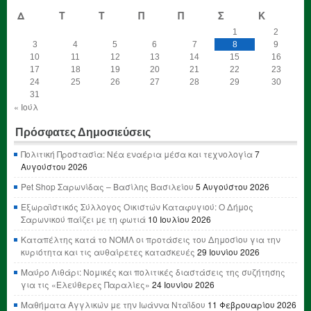
Δ
Τ
Τ
Π
Π
Σ
Κ
1
2
3
4
5
6
7
8
9
10
11
12
13
14
15
16
17
18
19
20
21
22
23
24
25
26
27
28
29
30
31
« Ιούλ
Πρόσφατες Δημοσιεύσεις
Πολιτική Προστασία: Νέα εναέρια μέσα και τεχνολογία
7
Αυγούστου 2026
Pet Shop Σαρωνίδας – Βασίλης Βασιλείου
5 Αυγούστου 2026
Εξωραϊστικός Σύλλογος Οικιστών Καταφυγιού: Ο Δήμος
Σαρωνικού παίζει με τη φωτιά
10 Ιουλίου 2026
Καταπέλτης κατά το ΝΟΜΛ οι προτάσεις του Δημοσίου για την
κυριότητα και τις αυθαίρετες κατασκευές
29 Ιουνίου 2026
Μαύρο Λιθάρι: Νομικές και πολιτικές διαστάσεις της συζήτησης
για τις «Ελεύθερες Παραλίες»
24 Ιουνίου 2026
Μαθήματα Αγγλικών με την Ιωάννα Νταΐδου
11 Φεβρουαρίου 2026