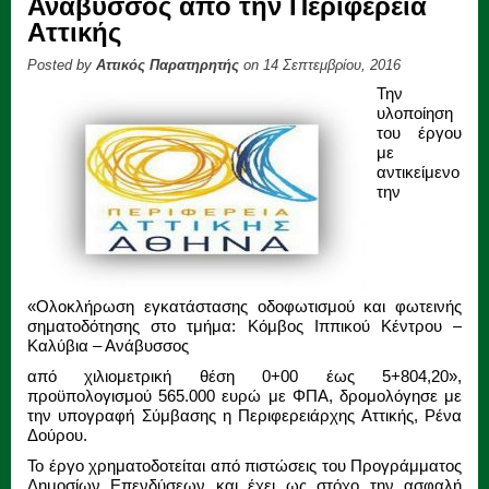
Ανάβυσσος από την Περιφέρεια
Αττικής
Posted by
Αττικός Παρατηρητής
on 14 Σεπτεμβρίου, 2016
Την
υλοποίηση
του έργου
με
αντικείμενο
την
«Ολοκλήρωση εγκατάστασης οδοφωτισμού και φωτεινής
σηματοδότησης στο τμήμα: Κόμβος Ιππικού Κέντρου –
Καλύβια – Ανάβυσσος
από χιλιομετρική θέση 0+00 έως 5+804,20»,
προϋπολογισμού 565.000 ευρώ με ΦΠΑ, δρομολόγησε με
την υπογραφή Σύμβασης η Περιφερειάρχης Αττικής, Ρένα
Δούρου.
Το έργο χρηματοδοτείται από πιστώσεις του Προγράμματος
Δημοσίων Επενδύσεων και έχει ως στόχο την ασφαλή