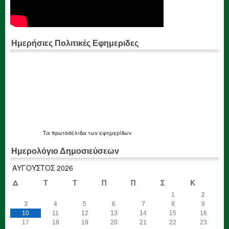
Ημερήσιες Πολιτικές Εφημεριδες
Τα
πρωτοσέλιδα
των εφημερίδων
Ημερολόγιο Δημοσιεύσεων
ΑΎΓΟΥΣΤΟΣ 2026
Δ
Τ
Τ
Π
Π
Σ
Κ
1
2
3
4
5
6
7
8
9
10
11
12
13
14
15
16
17
18
19
20
21
22
23