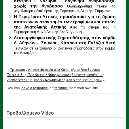
Κέντρου – Καλύβια – Λαγονήσι- Ανάβυσσος»,
χωρίς την Ανάβυσσο
Ολοκληρώθηκε τελικά το
μεγαλύτερο οδικό έργο της Περιφέρειας Αττικής. Σύμφωνα...
Η Περιφέρεια Αττικής προειδοποιεί για τη δράση
απατεώνων στον τομέα των τροφίμων και ποτών
της Ανατολικής Αττικής
Από τη στιγμή που η
Περιφερειακή Αρχή Αττικής έλαβε γνώση...
Λειτουργία φωτεινής Σηματοδότησης στον κόμβο
Λ. Αθηνών – Σουνίου, Κύπρου στη Γαλάζια Ακτή
Τέθηκαν σε λειτουργία οι φωτεινοί σηματοδότες στον κόμβο
της Λεωφόρου...
«
Τριτοκοσμική κατάσταση στο Κοιμητήριο Αναβύσσου
Τσαλικίδης: Τεράστιο λάθος με απρόβλεπτες συνέπειες
διαπράττει η ομάδα «Καλυβιώτες κατά της χαβούζας»
»
You can
leave a response
, or
trackback
from your own site.
Προβαλλόμενο Video