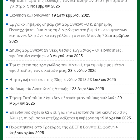
Έφτασε η ώρα της εκδίωξης των καταληψιών από την παραλία
γλίστρα.
5 Νοεμβρίου 2025
Εκδίκηση και δικαίωση
19 Σεπτεμβρίου 2025
Έργα και ημέρες δημάρχου Σαρωνικού: «Ο κ. Δημήτρης
Παπαχρήστου θυσίασε τη διαφάνεια στο βωμό των κουμπάρων
και τον κολλητών» καταγγέλλει η αντιπολίτευση
7 Σεπτεμβρίου
2025
Δήμος Σαρωνικού: 29 νέες θέσεις εργασίας – Οι ειδικότητες,
προθεσμία αιτήσεων
3 Αυγούστου 2025
Την επέτειο της τραγωδίας του Ματιού, την τιμούμε με μέτρα
προστασίας των οικισμών μας;
23 Ιουλίου 2025
Η τραγική επέτειος της 23ης Ιουλίου 2018
23 Ιουλίου 2025
Νοσοκομείο Ανατολικής Αττικής!!!
28 Απριλίου 2025
Τέμπη: Ποτέ τόσοι λίγοι δεν εξαπάτησαν τόσους πολλούς
29
Μαρτίου 2025
Επενδυτικό σχέδιο €2 δισ. για την αξιοποίηση του ακινήτου στις
Αλυκές Αναβύσσου επεξεργάζεται η κυβέρνηση
19 Μαρτίου 2025
Παραιτήθηκε από Πρόεδρος της ΔΕΕΠ η Βανίτα Σωφρόνη
4
Φεβρουαρίου 2025