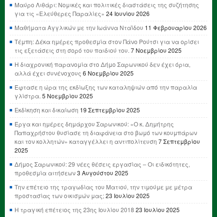
Μαύρο Λιθάρι: Νομικές και πολιτικές διαστάσεις της συζήτησης
για τις «Ελεύθερες Παραλίες»
24 Ιουνίου 2026
Μαθήματα Αγγλικών με την Ιωάννα Νταΐδου
11 Φεβρουαρίου 2026
Τέμπη: Δέκα ημέρες προθεσμία στον Πάνο Ρούτσι για να ορίσει
τις εξετάσεις στη σορό του παιδιού του.
7 Νοεμβρίου 2025
Η διαχρονική παρανομία στο Δήμο Σαρωνικού δεν έχει όρια,
αλλά έχει συνένοχους
6 Νοεμβρίου 2025
Έφτασε η ώρα της εκδίωξης των καταληψιών από την παραλία
γλίστρα.
5 Νοεμβρίου 2025
Εκδίκηση και δικαίωση
19 Σεπτεμβρίου 2025
Έργα και ημέρες δημάρχου Σαρωνικού: «Ο κ. Δημήτρης
Παπαχρήστου θυσίασε τη διαφάνεια στο βωμό των κουμπάρων
και τον κολλητών» καταγγέλλει η αντιπολίτευση
7 Σεπτεμβρίου
2025
Δήμος Σαρωνικού: 29 νέες θέσεις εργασίας – Οι ειδικότητες,
προθεσμία αιτήσεων
3 Αυγούστου 2025
Την επέτειο της τραγωδίας του Ματιού, την τιμούμε με μέτρα
προστασίας των οικισμών μας;
23 Ιουλίου 2025
Η τραγική επέτειος της 23ης Ιουλίου 2018
23 Ιουλίου 2025