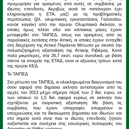
προχωρήσει για ορισμένες από αυτές σε συμβάσεις με
ιδιώτες επενδυτές. Ακριβώς αυτά τα «απόνερα» έχει
κληρονομήσει η ΕΤΑ, μαζί με τις προβληματικές
περιπτώσεις (βλ. ολυμπιακές εγκαταστάσεις Γαλατσίου,
κανόε καγιάκ) από την πρώην Ολυμπιακά Ακίνητα, οι
οποίες όμως πλέον εδώ και κάποιους μήνες έχουν
μεταφερθεί στο ΤΑΙΠΕΔ, όπως και ορισμένες από τις
παραλιακές εκτάσεις στην Αττική, οι οποίες έχουν ενταχθεί
στη διαχείριση της Αττικό Παράκτιο Μέτωπο με σκοπό την
πολυσυζητημένη αξιοποίηση της Αττικής Ριβιέρας. Κατά
πολύ μικρότερες, στα 26,7 εκατ. ευρώ συνολικά, με βάση
πάντα τα στοιχεία της ΕΤΑΔ, είναι οι αξιώσεις τρίτων κατά
της πρώην ΚΕΔ.
Το ΤΑΙΠΕΔ
Στο μέτωπο του ΤΑΙΠΕΔ, οι ολοκληρωμένοι διαγωνισμοί του
όσον αφορά στα δημόσια ακίνητα αντιστοιχούν από τις
αρχές του 2013 μέχρι σήμερα πέριξ των 2 δισ. ευρώ, εκ
των οποίων το 1,5 δισ. αφορά κυρίως σε ακίνητα που
σχετίζονται με τουριστική αξιοποίηση. Με βάση τις
συμβάσεις που έχουν υπογραφεί, απορρέουν οι
υποχρεώσεις και τα δικαιώματα Δημοσίου και ιδιωτών και
στο σημείο αυτό είναι που οι ιδιώτες επενδυτές ζητούν
«αξιοπιστία και συνέχεια στις εσωτερικές λειτουργίες του
Δημοσίου σε βάθος χρόνου».