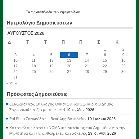
Τα
πρωτοσέλιδα
των εφημερίδων
Ημερολόγιο Δημοσιεύσεων
ΑΎΓΟΥΣΤΟΣ 2026
Δ
Τ
Τ
Π
Π
Σ
Κ
1
2
3
4
5
6
7
8
9
10
11
12
13
14
15
16
17
18
19
20
21
22
23
24
25
26
27
28
29
30
31
« Ιούλ
Πρόσφατες Δημοσιεύσεις
Εξωραϊστικός Σύλλογος Οικιστών Καταφυγιού: Ο Δήμος
Σαρωνικού παίζει με τη φωτιά
10 Ιουλίου 2026
Pet Shop Σαρωνίδας – Βασίλης Βασιλείου
10 Ιουλίου 2026
Καταπέλτης κατά το ΝΟΜΛ οι προτάσεις του Δημοσίου για την
κυριότητα και τις αυθαίρετες κατασκευές
29 Ιουνίου 2026