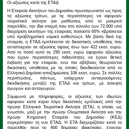
Οι αξιώσεις κατά της ΕΤΑΔ
Η Εταιρεία Ακινήτων του Δημοσίου πρωταγωνιστεί ως προς
τις αξιώσεις τρίτων, με τις περισσότερες να αφορούν
τουριστικά ακίνητα για μισθώσεις από το μακρινό
παρελθόν, την ίδια στιγμή που στο σύνολο των 72.000 υπό
διαχείριση ακινήτων της εται­ρείας ποσοστό 65% «βρίσκεται
υπό προβληματικό νομικό καθεστώς». Με βάση δικά της
στοιχεία, η ΕΤΑΔ εμπλέκεται σε δικαστικές υποθέσεις που
αντιστοιχούν σε αξιώσεις ύψους άνω των 422 εκατ. ευρώ.
Από το ποσό αυτό τα 290 εκατ. ευρώ αφορούν αξιώσεις
που έχουν περισσότερες πιθανότητες να έχουν θετική
έκβαση για την εταιρεία, ενώ πιο αβέβαιες θεωρούνται
δικαστικές υποθέσεις με τις οποίες διεκδικούνται από το
Ελληνικό Δημόσιο αποζημιώσεις 106 εκατ. ευρώ. Σε πολλές
περιπτώσεις, πάντως, υπάρχουν αντικρουόμενες
διεκδικήσεις μεταξύ της ΕΤΑΔ και τρίτων, με άσκηση
αγωγών και ανταγωγών.
Σύμφωνα με πληροφορίες, οι αξιώσεις των ιδιωτών
αφορούν κατά κύριο λόγο δικαστικές εμπλοκές από την
πρώην Ελληνικά Τουριστικά Ακίνητα (ΕΤΑ), η οποία, ως
γνωστόν, μαζί με την πρώην Ολυμπιακά Ακίνητα και την
πρώην Κτηματική Εταιρεία του Δημοσίου (ΚΕΔ)
συγκρότησαν τη νυν ΕΤΑΔ. Η ΕΤΑ διαχειριζόταν κατά το
παρελθόν περί τις 400 δημόσιες ιδιοκτησίες, έχοντας