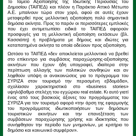
Το Ταμείο Αξιοποίησης της Ιδιωτικής Περιουσίας του
Δημοσίου (ΤΑΙΠΕΔ) και πλέον η Παράκτιο Αττικό Μέτωπο
Α.Ε. μπαίνουν τώρα στον χορό, αφού σε αυτές έχουν
μεταφερθεί προς μελλοντική αξιοποίηση πολύ σημαντικά
δημόσια ακίνητα. Προς το παρόν οι περισσότερες εμπλοκές
που έχει αντιμετωπίσει ειδικά το ΤΑΙΠΕΔ αφορούν
προσφυγές για τη μελλοντική αξιοποίηση εκτάσεων (βλ.
Κασσιόπη) ή προβλήματα με δήμους και ιδιώτες για
καταπατημένα ακίνητα τα οποία οδεύουν προς αξιοποίηση.
Ωστόσο το ΤΑΙΠΕΔ «δεν αποκλείεται μελλοντικά να βρεθεί
στο επίκεντρο για συμβάσεις παραχώρησης-αξιοποίησης
ακινήτων που έχουν ήδη υπογραφεί, ιδιαίτερα στην
περίπτωση αλλαγής των πολιτικών συνθηκών και αν
ληφθούν υπόψη οι ανακοινώσεις για το πρόγραμμα του
ΣΥΡΙΖΑ στον τουρισμό την περασμένη εβδομάδα»,
σχολίασαν χαρακτηριστικά στο «business stories»
υψηλόβαθμα στελέχη του εγχώριου real estate. Κι αυτό γιατί
ένας από τους βασικούς άξονες του προγράμματος του
ΣΥΡΙΖΑ για τον τουρισμό αφορά «την άρση της εφαρμογής
του προγράμματος ιδιωτικοποιήσεων των δημόσιων
τουριστικών ακινήτων και την επανεξέταση των
συμβάσεων παραχώρησης χρήσης και ιδιοκτησίας που
συνήφθησαν την περίοδο των μνημονίων, με κριτήριο το
δημόσιο και κοινωνικό συμφέρον».