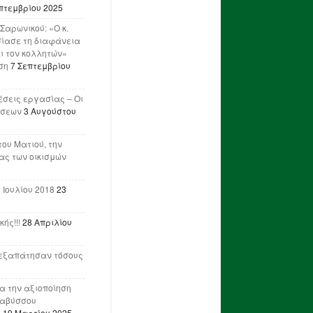
πτεμβρίου 2025
Σαρωνικού: «Ο κ.
ίασε τη διαφάνεια
ι τον κολλητών»
ση
7 Σεπτεμβρίου
έσεις εργασίας – Οι
ήσεων
3 Αυγούστου
του Ματιού, την
ας των οικισμών
 Ιουλίου 2018
23
ής!!!
28 Απριλίου
ν εξαπάτησαν τόσους
ια την αξιοποίηση
ναβύσσου
η
19 Μαρτίου 2025