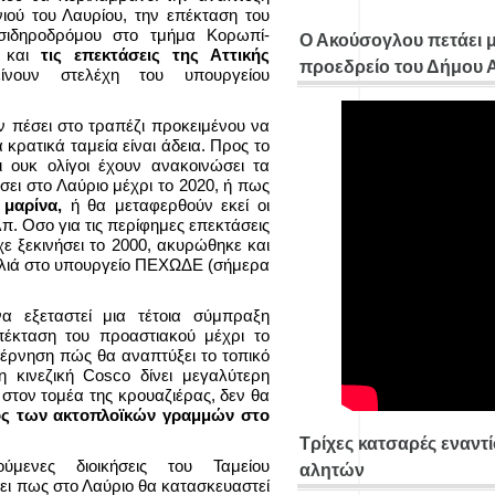
νιού του Λαυρίου, την επέκταση του
σιδηροδρόμου στο τμήμα Κορωπί-
Ο Ακούσογλου πετάει 
ά και
τις επεκτάσεις της Αττικής
προεδρείο του Δήμου
νουν στελέχη του υπουργείου
ν πέσει στο τραπέζι προκειμένου να
κρατικά ταμεία είναι άδεια. Προς το
ι ουκ ολίγοι έχουν ανακοινώσει τα
σει στο Λαύριο μέχρι το 2020, ή πως
 μαρίνα,
ή θα μεταφερθούν εκεί οι
π. Οσο για τις περίφημες επεκτάσεις
χε ξεκινήσει το 2000, ακυρώθηκε και
φλιά στο υπουργείο ΠΕΧΩΔΕ (σήμερα
 εξεταστεί μια τέτοια σύμπραξη
πέκταση του προαστιακού μέχρι το
έρνηση πώς θα αναπτύξει το τοπικό
 η κινεζική Cosco δίνει μεγαλύτερη
στον τομέα της κρουαζιέρας, δεν θα
ος των ακτοπλοϊκών γραμμών στο
Τρίχες κατσαρές εναντ
ύμενες διοικήσεις του Ταμείου
αλητών
ει πως στο Λαύριο θα κατασκευαστεί