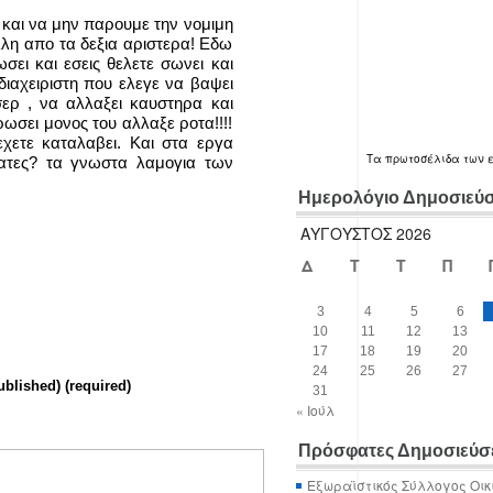
και να μην παρουμε την νομιμη
λλη απο τα δεξια αριστερα! Εδω
σει και εσεις θελετε σωνει και
διαχειριστη που ελεγε να βαψει
σερ , να αλλαξει καυστηρα και
ρωσει μονος του αλλαξε ροτα!!!!
χετε καταλαβει. Και στα εργα
Τα
πρωτοσέλιδα
των 
γατες? τα γνωστα λαμογια των
Ημερολόγιο Δημοσιεύ
ΑΎΓΟΥΣΤΟΣ 2026
Δ
Τ
Τ
Π
3
4
5
6
10
11
12
13
17
18
19
20
24
25
26
27
ublished) (required)
31
« Ιούλ
Πρόσφατες Δημοσιεύσ
Εξωραϊστικός Σύλλογος Οικ