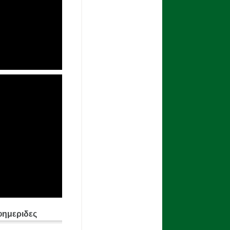
φημεριδες