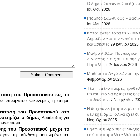
Ο Δήμος Σαρωνικού παίζει μ
Ιουλίου 2026
Pet Shop Σαρωνίδας – Βασί
Ιουλίου 2026
Καταπέλτης κατά το ΝΟΜΛ ο
Δημοσίου για την κυριότητα
κατασκευές
29 Ιουνίου 2026
Μαύρο Λιθάρι: Νομικές και 
διαστάσεις της συζήτησης γ
Παραλίες»
24 Ιουνίου 2026
Μαθήματα Αγγλικών με την
Φεβρουαρίου 2026
Τέμπη: Δέκα ημέρες προθεσ
Ρούτσι για να ορίσει τις εξ
κταση του Προαστιακού ως το
παιδιού του.
7 Νοεμβρίου 20
ου υπουργείου Οικονομίας η αίτηση
Η διαχρονική παρανομία στ
πέκταση του Προαστιακού στο
δεν έχει όρια, αλλά έχει σ
οστηρίζει ο δήμος
Αισιόδοξος για
Νοεμβρίου 2025
συνδυασμό...
Έφτασε η ώρα της εκδίωξης
σης του Προαστιακού μέχρι το
από την παραλία γλίστρα.
ίησης της σύνδεσης του λιμένα του