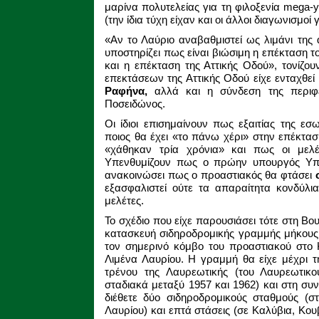
μαρίνα πολυτελείας για τη φιλοξενία mega-y
(την ίδια τύχη είχαν και οι άλλοι διαγωνισμοί γ
«Αν το Λαύριο αναβαθμιστεί ως λιμάνι της 
υποστηρίζει πως είναι βιώσιμη η επέκταση 
και η επέκταση της Αττικής Οδού», τονίζουν
επεκτάσεων της Αττικής Οδού είχε ενταχθεί
Ραφήνα,
αλλά και η σύνδεση της περιφ
Ποσειδώνος.
Οι ίδιοι επισημαίνουν πως εξαιτίας της ε
ποιος θα έχει «το πάνω χέρι» στην επέκτασ
«χάθηκαν τρία χρόνια» και πως οι μελέτ
Υπενθυμίζουν πως ο πρώην υπουργός Υπο
ανακοινώσει πως ο προαστιακός θα φτάσει
εξασφαλιστεί ούτε τα απαραίτητα κονδύλι
μελέτες.
Το σχέδιο που είχε παρουσιάσει τότε στη Β
κατασκευή σιδηροδρομικής γραμμής μήκους 
τον σημερινό κόμβο του προαστιακού στο 
Λιμένα Λαυρίου. Η γραμμή θα είχε μέχρι 
τρένου της Λαυρεωτικής (του Λαυρεωτικ
σταδιακά μεταξύ 1957 και 1962) και στη συ
διέθετε δύο σιδηροδρομικούς σταθμούς (σ
Λαυρίου) και επτά στάσεις (σε Καλύβια, Κουβ