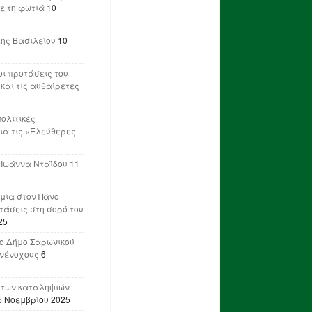
ε τη φωτιά
10
λης Βασιλείου
10
ι προτάσεις του
 και τις αυθαίρετες
πολιτικές
ια τις «Ελεύθερες
 Ιωάννα Νταΐδου
11
μία στον Πάνο
ετάσεις στη σορό του
25
ο Δήμο Σαρωνικού
υνένοχους
6
 των καταληψιών
5 Νοεμβρίου 2025