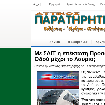
Αρχική
Η Εφημερίδα
Αρχείο έντυπης έκδοσης
Επι
Αρχική
Η Εφημερίδα
Αρχεί
Με ΣΔΙΤ η επέκταση Προασ
Οδού μέχρι το Λαύριο;
Posted by
Αττικός Παρατηρητής
on 11 Φεβρουαρίο
Ως “πακέτο” με
την αναβάθμι
κατασκευαστεί
το Λαύριο. Τ
κρίσιμος ρόλ
σχέδιο για την
Ένα νέο πακέτ
Τομέα (ΣΔΙΤ) 