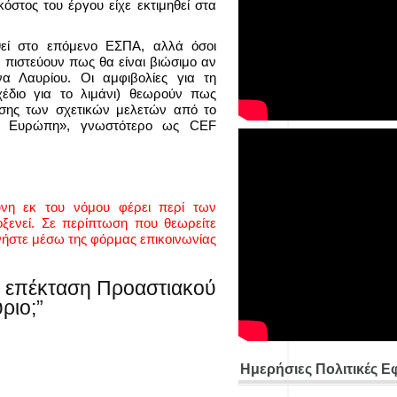
κόστος του έργου είχε εκτιμηθεί στα
θεί στο επόμενο ΕΣΠΑ, αλλά όσοι
Τ πιστεύουν πως θα είναι βιώσιμο αν
να Λαυρίου. Οι αμφιβολίες για τη
έδιο για το λιμάνι) θεωρούν πως
σης των σχετικών μελετών από το
την Ευρώπη», γνωστότερο ως CEF
ύνη εκ του νόμου φέρει περί των
ενεί. Σε περίπτωση που θεωρείτε
νήστε μέσω της φόρμας επικοινωνίας
η επέκταση Προαστιακού
ριο;”
Ημερήσιες Πολιτικές Ε