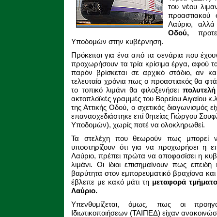
του νέου λιμα
προαστιακού 
Λαύριο, αλλ
Οδού,
προτεί
Υποδομών στην κυβέρνηση.
Πρόκειται για ένα από τα σενάρια που έχου
προχωρήσουν τα τρία κρίσιμα έργα, αφού τα 
παρόν βρίσκεται σε αρχικό στάδιο, αν κα
τελευταία χρόνια πως ο προαστιακός θα φτά
το τοπικό λιμάνι θα φιλοξενήσει
πολυτελή
ακτοπλοϊκές γραμμές του Βορείου Αιγαίου κ.λ
της Αττικής Οδού, ο σχετικός διαγωνισμός εί
επανασχεδιάστηκε επί θητείας Γιώργου Σου
Υποδομών), χωρίς ποτέ να ολοκληρωθεί.
Τα στελέχη που θεωρούν πως μπορεί να
υποστηρίζουν ότι για να προχωρήσει η ε
Λαύριο, πρέπει πρώτα να αποφασίσει η κυβ
λιμάνι. Οι ίδιοι επισημαίνουν πως επειδή
βαρύτητα στον εμπορευματικό βραχίονα και 
έβλεπε με κακό μάτι τη
μεταφορά τμήματ
Λαύριο.
Υπενθυμίζεται, όμως, πως οι προηγο
Ιδιωτικοποιήσεων (ΤΑΙΠΕΔ) είχαν ανακοινώσ