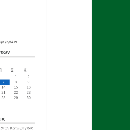
εφημερίδων
σεων
Π
Σ
Κ
1
2
7
8
9
14
15
16
21
22
23
28
29
30
εις
ιστών Καταφυγιού: