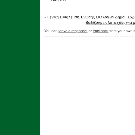
Λαυρίου...
«
Γενική Συνέλευση, Ένωσης Συλλόγων Δήμου Σαρ
Βαδίζουμε ολοταχώς, για 
You can
leave a response
, or
trackback
from your own s