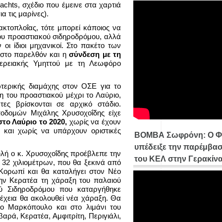
achts, σχέδιο που έμεινε στα χαρτιά
ια τις μαρίνες).
ακτοπλοΐας, τότε μπορεί κάποιος να
του προαστιακού σιδηροδρόμου, αλλά
 οι ίδιοι μηχανικοί. Στο πακέτο των
 στο παρελθόν και η
σύνδεση με τη
ερειακής Υμηττού με τη Λεωφόρο
σωτερικής διαμάχης στον ΟΣΕ για το
η του προαστιακού μέχρι το Λαύριο,
ες βρίσκονται σε αρχικό στάδιο.
δομών Μιχάλης Χρυσοχοΐδης είχε
στο Λαύριο το 2020,
χωρίς να έχουν
α και χωρίς να υπάρχουν οριστικές
ΒΟΜΒΑ Σωφρόνη: Ο Φ
υπέδειξε την παρέμβασ
ουλή ο κ. Χρυσοχοΐδης προέβλεπε την
του ΚΕΛ στην Γερακίν
32 χιλιομέτρων, που θα ξεκινά από
Κορωπί και θα καταλήγει στον Νέο
την Κερατέα τη χάραξη του παλαιού
ού Σιδηροδρόμου που καταργήθηκε
νέχεια θα ακολουθεί νέα χάραξη. Θα
το Μαρκόπουλο και στο λιμάνι του
αρά, Κερατέα, Αμφιτρίτη, Περιγιάλι,