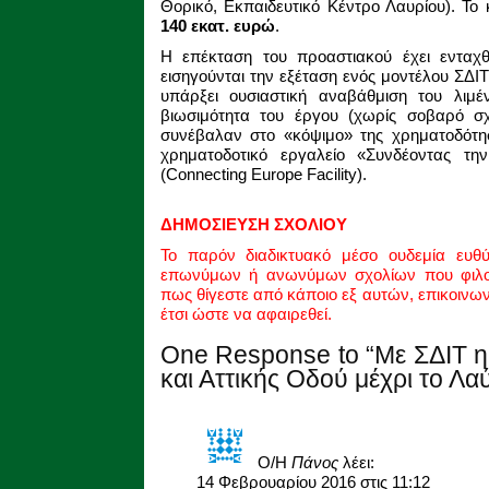
Θορικό, Εκπαιδευτικό Κέντρο Λαυρίου). Το 
140 εκατ. ευρώ
.
Η επέκταση του προαστιακού έχει ενταχ
εισηγούνται την εξέταση ενός μοντέλου ΣΔΙ
υπάρξει ουσιαστική αναβάθμιση του λιμέ
βιωσιμότητα του έργου (χωρίς σοβαρό σχ
συνέβαλαν στο «κόψιμο» της χρηματοδότη
χρηματοδοτικό εργαλείο «Συνδέοντας 
(Connecting Europe Facility).
ΔΗΜΟΣΙΕΥΣΗ ΣΧΟΛΙΟΥ
Το παρόν διαδικτυακό μέσο ουδεμία ευθ
επωνύμων ή ανωνύμων σχολίων που φιλοξ
πως θίγεστε από κάποιο εξ αυτών, επικοινω
έτσι ώστε να αφαιρεθεί.
One Response to “Με ΣΔΙΤ 
και Αττικής Οδού μέχρι το Λαύ
Ο/Η
Πάνος
λέει:
14 Φεβρουαρίου 2016 στις 11:12