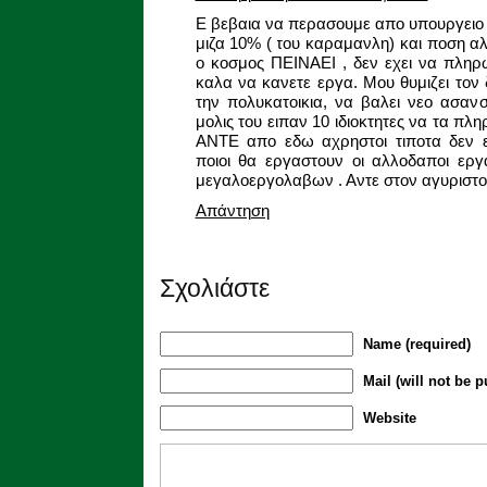
E βεβαια να περασουμε απο υπουργειο 
μιζα 10% ( του καραμανλη) και ποση α
ο κοσμος ΠΕΙΝΑΕΙ , δεν εχει να πληρω
καλα να κανετε εργα. Μου θυμιζει τον 
την πολυκατοικια, να βαλει νεο ασαν
μολις του ειπαν 10 ιδιοκτητες να τα πλη
ΑΝΤΕ απο εδω αχρηστοι τιποτα δεν ε
ποιοι θα εργαστουν οι αλλοδαποι ερ
μεγαλοεργολαβων . Αντε στον αγυριστο
Απάντηση
Σχολιάστε
Name (required)
Mail (will not be p
Website