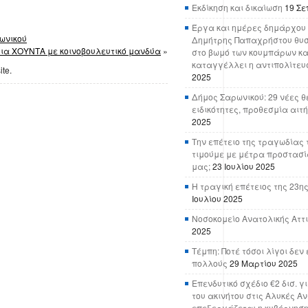
Εκδίκηση και δικαίωση
19 Σε
Έργα και ημέρες δημάρχου 
ωνικού
Δημήτρης Παπαχρήστου θυσ
μια ΧΟΥΝΤΑ με κοινοβουλευτικό μανδύα
»
στο βωμό των κουμπάρων κα
καταγγέλλει η αντιπολίτευ
ite.
2025
Δήμος Σαρωνικού: 29 νέες θ
ειδικότητες, προθεσμία αιτ
2025
Την επέτειο της τραγωδίας 
τιμούμε με μέτρα προστασί
μας;
23 Ιουλίου 2025
Η τραγική επέτειος της 23ης
Ιουλίου 2025
Νοσοκομείο Ανατολικής Αττικ
2025
Τέμπη: Ποτέ τόσοι λίγοι δε
πολλούς
29 Μαρτίου 2025
Επενδυτικό σχέδιο €2 δισ. γ
του ακινήτου στις Αλυκές Α
επεξεργάζεται η κυβέρνησ