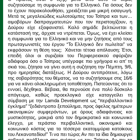
συζητούσαμε τη συμφωνία για το Ελληνικό. Για όσους δεν
το έχουν παρακολουθήσει, χρειάζεται μια μικρή εισαγωγή.
Μετά τις μεγαλειώδεις κωλοτούμπες του Τσίπρα και των…
αιμοβόρων διαπραγματευτών που τον περιστοιχίζουν, η
Δούρου είχε εξαφανιστεί. Καλό σημάδι: βελτιώνεται η
κατάστασή της, άρχισε να ντρέπεται. Όμως, να έχει κλείσει
η συμφωνία για το Ελληνικό και να μην ζητήσεις από τους
πρωταγωνιστές του έργου “Το Ελληνικό δεν πωλείται” να
εκφράσουν τη θέση τους; Χάνεται τέτοια απόλαυση; Έτσι,
επειδή όλοι οι συριζαίοι του Περιφερειακού σφύριζαν
αδιάφορα όσο ο Τσίπρας υπέγραφε πιο γρήγορα κι απ’ τη
σκιά του, ζήτησα να γίνει αυτή η συζήτηση την Πέμπτη, 9/6,
προ ημερησίας διατάξεως. Η Δούρου αντιπρότεινε, λόγω
της σοβαρότητας του θέματος, να το συζητήσουμε στις 16/6
για να κάνει ολοκληρωμένη τοποθέτηση. Πιστεύοντας ότι το
εννοεί, δέχθηκα. Βέβαια, θα περνούσε ένα πολύ δύσκολο
απόγευμα, καθώς προεκλογικά είχε καταγγείλει τη
σύμβαση με την Lamda Development ως “περιβαλλοντικό
έγκλημα” “ξεδιάντροπο ξεπούλημα, προς όφελος ημέτερων
οικονομικών συμφερόντων, με όρους αδιαφάνειας και
μυστικότητας, μακριά από τον δημοκρατικό και κοινωνικό
έλεγχο, με τεράστιο περιβαλλοντικό, οικονομικό και
κοινωνικό κόστος για τα τέσσερα εκατομμύρια κατοίκους
του Λεκανοπεδίου!” Τι να πει τώρα; Αν πει τα ίδια δημιουργεί
σοβαρό πρόβλημα στις σχέσεις με τον Τσίπρα. Αν πει τα