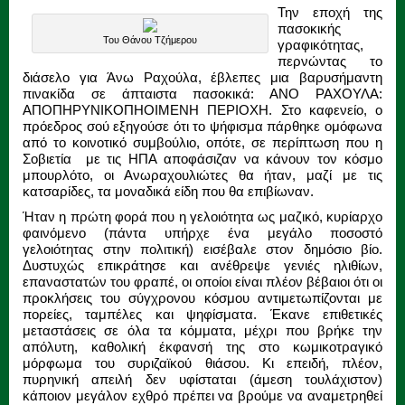
Την εποχή της
πασοκικής
Του Θάνου Τζήμερου
γραφικότητας,
περνώντας το
διάσελο για Άνω Ραχούλα, έβλεπες μια βαρυσήμαντη
πινακίδα σε άπταιστα πασοκικά: ΑΝΟ ΡΑΧΟΥΛΑ:
ΑΠΟΠΗΡΥΝΙΚΟΠΗΟΙΜΕΝΗ ΠΕΡΙΟΧΗ. Στο καφενείο, ο
πρόεδρος σού εξηγούσε ότι το ψήφισμα πάρθηκε ομόφωνα
από το κοινοτικό συμβούλιο, οπότε, σε περίπτωση που η
Σοβιετία με τις ΗΠΑ αποφάσιζαν να κάνουν τον κόσμο
μπουρλότο, οι Ανωραχουλιώτες θα ήταν, μαζί με τις
κατσαρίδες, τα μοναδικά είδη που θα επιβίωναν.
Ήταν η πρώτη φορά που η γελοιότητα ως μαζικό, κυρίαρχο
φαινόμενο (πάντα υπήρχε ένα μεγάλο ποσοστό
γελοιότητας στην πολιτική) εισέβαλε στον δημόσιο βίο.
Δυστυχώς επικράτησε και ανέθρεψε γενιές ηλιθίων,
επαναστατών του φραπέ, οι οποίοι είναι πλέον βέβαιοι ότι οι
προκλήσεις του σύγχρονου κόσμου αντιμετωπίζονται με
πορείες, ταμπέλες και ψηφίσματα. Έκανε επιθετικές
μεταστάσεις σε όλα τα κόμματα, μέχρι που βρήκε την
απόλυτη, καθολική έκφανσή της στο κωμικοτραγικό
μόρφωμα του συριζαϊκού θιάσου. Κι επειδή, πλέον,
πυρηνική απειλή δεν υφίσταται (άμεση τουλάχιστον)
κάποιον μεγάλον εχθρό πρέπει να βρούμε να αναμετρηθεί