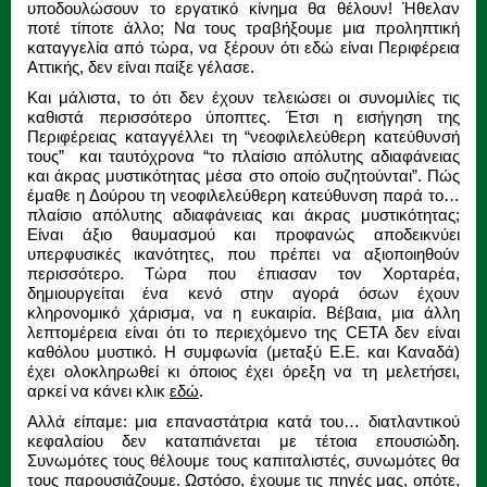
υποδουλώσουν το εργατικό κίνημα θα θέλουν! Ήθελαν
ποτέ τίποτε άλλο; Να τους τραβήξουμε μια προληπτική
καταγγελία από τώρα, να ξέρουν ότι εδώ είναι Περιφέρεια
Αττικής, δεν είναι παίξε γέλασε.
Και μάλιστα, το ότι δεν έχουν τελειώσει οι συνομιλίες τις
καθιστά περισσότερο ύποπτες. Έτσι η εισήγηση της
Περιφέρειας καταγγέλλει τη “νεοφιλελεύθερη κατεύθυνσή
τους” και ταυτόχρονα “το πλαίσιο απόλυτης αδιαφάνειας
και άκρας μυστικότητας μέσα στο οποίο συζητούνται”. Πώς
έμαθε η Δούρου τη νεοφιλελεύθερη κατεύθυνση παρά το…
πλαίσιο απόλυτης αδιαφάνειας και άκρας μυστικότητας;
Είναι άξιο θαυμασμού και προφανώς αποδεικνύει
υπερφυσικές ικανότητες, που πρέπει να αξιοποιηθούν
περισσότερο. Τώρα που έπιασαν τον Χορταρέα,
δημιουργείται ένα κενό στην αγορά όσων έχουν
κληρονομικό χάρισμα, να η ευκαιρία. Βέβαια, μια άλλη
λεπτομέρεια είναι ότι το περιεχόμενο της CETA δεν είναι
καθόλου μυστικό. Η συμφωνία (μεταξύ Ε.Ε. και Καναδά)
έχει ολοκληρωθεί κι όποιος έχει όρεξη να τη μελετήσει,
αρκεί να κάνει κλικ
εδώ
.
Αλλά είπαμε: μια επαναστάτρια κατά του… διατλαντικού
κεφαλαίου δεν καταπιάνεται με τέτοια επουσιώδη.
Συνωμότες τους θέλουμε τους καπιταλιστές, συνωμότες θα
τους παρουσιάζουμε. Ωστόσο, έχουμε τις πηγές μας, οπότε,