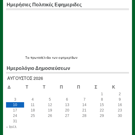
Ημερήσιες Πολιτικές Εφημεριδες
Τα
πρωτοσέλιδα
των εφημερίδων
Ημερολόγιο Δημοσιεύσεων
ΑΎΓΟΥΣΤΟΣ 2026
Δ
Τ
Τ
Π
Π
Σ
Κ
1
2
3
4
5
6
7
8
9
10
11
12
13
14
15
16
17
18
19
20
21
22
23
24
25
26
27
28
29
30
31
« Ιούλ