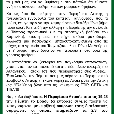
το μπόι μας και να θυμίσουμε στο πόπολο ότι είμαστε
γνήσιοι απόγονοι του Άρη και των μαυροσκούφηδων.
Κάπως έτσι θα σκέφτηκε στην Περιφέρεια Αττικής η
πνευματική εγγονούλα τού καπετάν Γιαννούτσου που, τι
κρίμα, έφυγε πριν να την καμαρώσει να διατάζει “ένα βήμα
πίσω όλοι”. Κι επειδή την αλλαγή της Ευρώπης την ανέλαβε
ο Τσίπρας προσωπικά (με τη στρατηγική βοήθεια του
Καρανίκα), ετούτη εδώ το πήγε ακόμα μακρύτερα.
Άλλωστε μια πασιονάρια, μπαρουτοκαπνισμένη από τις
μάχες στο γραφείο του Τσοχατζόπουλου, Ρένα ΜαΔούρου,
με τ’ όνομα, ήταν δυνατόν να περιοριστεί στα όρια της
γηραιάς ηπείρου;
Κι αποφάσισε να ξεκινήσει την παγκόσμια επανάσταση,
χτυπώντας τον καπιταλισμό και στις δύο πλέον πλευρές του
Ατλαντικού. Γατάκι Τσε που περιορίστηκες στις Άνδεις…
Έτσι λοιπόν, την Πέμπτη που μας πέρασε, το Περιφερειακό
Συμβούλιο Αττικής τι έκανε νομίζετε; Ανακήρυξε την Αττική
ως: “Ελεύθερη ζώνη από τις συμφωνίες TTIP, CETA και
TISA”!!!
Ναι, καλά διαβάσατε.
Η Περιφέρεια Αττικής από τις 19:28
την Πέμπτη το βράδυ
(οι ιστορικές στιγμές πρέπει να
καταγράφονται με ακρίβεια)
ακύρωσε τρεις διατλαντικές
συμφωνίες οι οποίες επηρεάζουν τα 2/3 του