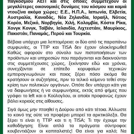
παγκόσμιου ΑΕΠ και στις οποίες συμμετέχουν οι
μεγαλύτερες οικονομικές δυνάμεις του κόσμου και καμιά
ντουζίνα ακόμα χώρες: Ε.Ε., Η.Π.Α., Ιαπωνία, Ελβετία,
Αυστραλία, Καναδάς, Νέα Ζηλανδία, Ισραήλ, Νότιος
Κορέα, Μεξικό, Νορβηγία, Χιλή, Κολομβία, Κόστα Ρίκα,
Χονγκ Κονγκ, Ταϊβάν, Ισλανδία, Λιχτεστάιν, Μαυρίκιος,
Πακιστάν, Παναμάς, Περού και Τουρκία.
Βέβαια υπάρχει μια λεπτομέρεια: οι δύο από τις παραπάνω
συμφωνίες, οι TTIP και TISA δεν έχουν ολοκληρωθεί!
Καθώς αφορούν στο σύνολο των πιστοποιήσεων των
προϊόντων και υπηρεσιών που παράγονται και διακινούνται
στις συμμετέχουσες χώρες, ξεκίνησαν εδώ και χρόνια,
συνεχίζονται σε επίπεδο κορυφαίων τεχνικών
εμπειρογνωμόνων και ποιος ξέρει πόσο ακόμα θα
κρατήσουν οι συζητήσεις, πριν το τελικό κείμενο τεθεί στην
κρίση των πολιτικών οργάνων. Οπότε δεν υπάρχει κάτι για
να διαφωνήσεις ή να συμφωνήσεις, εκτός από φήμες που
γράφει το left και ο Κούλογλου, οι οποίοι προφανώς έχουν
βάλει κοριούς στις αίθουσες.
Σιγά όμως μην πτοηθεί η Δούρου από κάτι τέτοια. Άλλωστε
το κοινό της ούτε να προφέρει μπορεί τα αρκτικόλεξα. Θα
ξέρει τι είναι η ΤΤIP και τι η TISA; Τι την έχουμε την
καθοδήγηση; Είναι απλά τα πράγματα σύντροφοι:
κουβεντιάζουν οι καπιταλιστές! Θα είναι για καλό; Να