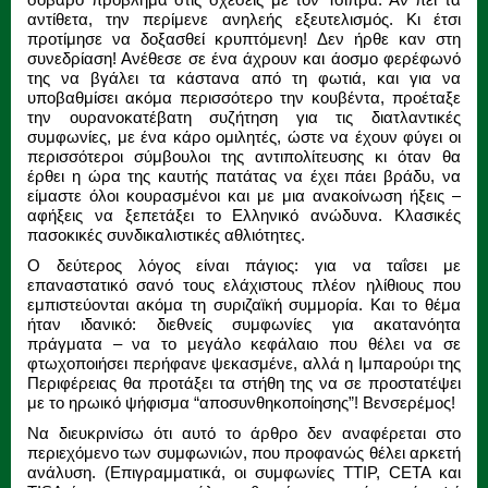
αντίθετα, την περίμενε ανηλεής εξευτελισμός. Κι έτσι
προτίμησε να δοξασθεί κρυπτόμενη! Δεν ήρθε καν στη
συνεδρίαση! Ανέθεσε σε ένα άχρουν και άοσμο φερέφωνό
της να βγάλει τα κάστανα από τη φωτιά, και για να
υποβαθμίσει ακόμα περισσότερο την κουβέντα, προέταξε
την ουρανοκατέβατη συζήτηση για τις διατλαντικές
συμφωνίες, με ένα κάρο ομιλητές, ώστε να έχουν φύγει οι
περισσότεροι σύμβουλοι της αντιπολίτευσης κι όταν θα
έρθει η ώρα της καυτής πατάτας να έχει πάει βράδυ, να
είμαστε όλοι κουρασμένοι και με μια ανακοίνωση ήξεις –
αφήξεις να ξεπετάξει το Ελληνικό ανώδυνα. Κλασικές
πασοκικές συνδικαλιστικές αθλιότητες.
Ο δεύτερος λόγος είναι πάγιος: για να ταΐσει με
επαναστατικό σανό τους ελάχιστους πλέον ηλίθιους που
εμπιστεύονται ακόμα τη συριζαϊκή συμμορία. Και το θέμα
ήταν ιδανικό: διεθνείς συμφωνίες για ακατανόητα
πράγματα – να το μεγάλο κεφάλαιο που θέλει να σε
φτωχοποιήσει περήφανε ψεκασμένε, αλλά η Ιμπαρούρι της
Περιφέρειας θα προτάξει τα στήθη της να σε προστατέψει
με το ηρωικό ψήφισμα “αποσυνθηκοποίησης”! Βενσερέμος!
Να διευκρινίσω ότι αυτό το άρθρο δεν αναφέρεται στο
περιεχόμενο των συμφωνιών, που προφανώς θέλει αρκετή
ανάλυση. (Επιγραμματικά, οι συμφωνίες TTIP, CETA και