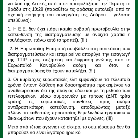
να λαέ της Αττικής από τι σε προφυλάξαμε την Πέμπτη το
βράδυ στις 19:28 (παραθέτω τις φράσεις αυτολεξεί από τη
σχετική εισήγηση του συνεργάτη της Δούρου – γελάστε
υπεύθυνα):
1. Η Ε.Ε. δεν έχει πάρει καμία σοβαρή πρωτοβουλία στην
κατεύθυνση της διαπραγμάτευσης με ανοιχτά χαρτιά ή
τουλάχιστον πάνω από το τραπέζι. (!!!)
2. Η Ευρωπαϊκή Επιτροπή συμβάλλει στη συσκότιση των
διαπραγματεύσεων και επιχειρεί να αποφύγει την εισαγωγή
της TTIP προς συζήτηση και έκφραση γνώμης από το
Ευρωπαϊκό Κοινοβούλιο ακόμη και όταν οι
διαπραγματεύσεις θα έχουν καταλήξει. (!!!)
3. Οι κυρίαρχες ευρωπαϊκές ελίτ εμφανίζουν τα τελευταία
χρόνια έντονη διάθεση και δραστηριότητα προκειμένου να
αναθεωρήσουν δια της πλαγίας οδού και με τη μέθοδο των
τετελεσμένων μέσω συμφωνιών με τρίτους (ΔΝΤ, τρίτα
κράτη) τις ευρωπαϊκές συνθήκες προς ακόμα
αντιδραστικότερη κατεύθυνση, αποδομώντας μεταξύ
άλλων το καθεστώς προστασίας θεμελιωδών εργασιακών
δικαιωμάτων που έχουν κατακτηθεί με αγώνες. (!!!)
Μετά από τέτοιο αγωνιστικό οίστρο, το συμπέρασμα δεν θα
μπορούσε να είναι λιγότερο ηρωικό: