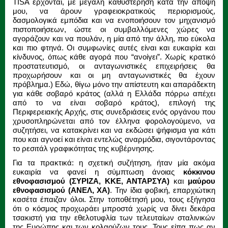
TISA έρχονται, με μεγάλη καθυστέρηση κατά την άποψή
μου, να άρουν γραφειοκρατικούς περιορισμούς,
δασμολογικά εμπόδια και να ενοποιήσουν τον μηχανισμό
πιστοποιήσεων, ώστε οι συμβαλλόμενες χώρες να
αγοράζουν και να πουλάν, η μία από την άλλη, πιο εύκολα
και πιο φτηνά. Οι συμφωνίες αυτές είναι και ευκαιρία και
κίνδυνος, όπως κάθε αγορά που “ανοίγει”. Χωρίς κρατικό
προστατευτισμό, οι ανταγωνιστικές επιχειρήσεις θα
προχωρήσουν και οι μη ανταγωνιστικές θα έχουν
πρόβλημα.) Εδώ, θίγω μόνο την απίστευτη και απαράδεκτη
για κάθε σοβαρό κράτος (αλλά η Ελλάδα πόρρω απέχει
από το να είναι σοβαρό κράτος), επιλογή της
Περιφερειακής Αρχής, στις συνεδριάσεις ενός οργάνου που
χρυσοπληρώνεται από τον έλληνα φορολογούμενο, να
συζητήσει, να κατακρίνει και να εκδώσει ψήφισμα για κάτι
που και αγνοεί και είναι εντελώς αναρμόδια, σιγοντάροντας
το ρεσιτάλ γραφικότητας της κυβέρνησης.
Για τα πρακτικά: η σχετική συζήτηση, ήταν μία ακόμα
ευκαιρία να φανεί η σύμπτωση άνοιας
κόκκινου
εθνοφασισμού (ΣΥΡΙΖΑ, ΚΚΕ, ΑΝΤΑΡΣΥΑ)
και
μαύρου
εθνοφασισμού (ΑΝΕΛ, ΧΑ)
. Την ίδια φοβική, επαρχιώτικη
κασέτα έπαιζαν όλοι. Στην τοποθέτησή μου, τους εξήγησα
ότι ο κόσμος προχωράει μπροστά χωρίς να δίνει δεκάρα
τσακιστή για την εθελοτυφλία των τελευταίων σταλινικών
της Ευρώπης και των κολαούζων τους. Τους είπα πως αν