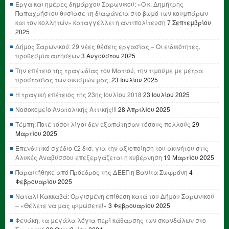
Έργα και ημέρες δημάρχου Σαρωνικού: «Ο κ. Δημήτρης
Παπαχρήστου θυσίασε τη διαφάνεια στο βωμό των κουμπάρων
και τον κολλητών» καταγγέλλει η αντιπολίτευση
7 Σεπτεμβρίου
2025
Δήμος Σαρωνικού: 29 νέες θέσεις εργασίας – Οι ειδικότητες,
προθεσμία αιτήσεων
3 Αυγούστου 2025
Την επέτειο της τραγωδίας του Ματιού, την τιμούμε με μέτρα
προστασίας των οικισμών μας;
23 Ιουλίου 2025
Η τραγική επέτειος της 23ης Ιουλίου 2018
23 Ιουλίου 2025
Νοσοκομείο Ανατολικής Αττικής!!!
28 Απριλίου 2025
Τέμπη: Ποτέ τόσοι λίγοι δεν εξαπάτησαν τόσους πολλούς
29
Μαρτίου 2025
Επενδυτικό σχέδιο €2 δισ. για την αξιοποίηση του ακινήτου στις
Αλυκές Αναβύσσου επεξεργάζεται η κυβέρνηση
19 Μαρτίου 2025
Παραιτήθηκε από Πρόεδρος της ΔΕΕΠ η Βανίτα Σωφρόνη
4
Φεβρουαρίου 2025
Ναταλί Κακκαβά: Οργισμένη επίθεση κατά του Δήμου Σαρωνικού
– «Θέλετε να μας φιμώσετε!»
3 Φεβρουαρίου 2025
Φενάκη, τα μεγάλα λόγια περί κάθαρσης των σκανδάλων στο