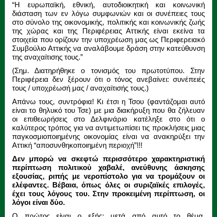
“Η ευρωπαϊκή, εθνική, αυτοδιοικητική και κοινωνική
διάσταση των εν λόγω συμφωνιών και οι συνέπειες τους
στο σύνολο της οικονομικής, πολιτικής και κοινωνικής ζωής
της χώρας και της Περιφέρειας Αττικής είναι εκείνα τα
στοιχεία που ορίζουν την υποχρέωση μας ως Περιφερειακό
Συμβούλιο Αττικής να αναλάβουμε δράση στην κατεύθυνση
της αναχαίτισης τους.”
(Σημ. Διατηρήθηκε ο τονισμός του πρωτοτύπου. Στην
Περιφέρεια δεν ξέρουν ότι ο τόνος ανεβαίνει: συνέπειές
τους / υποχρέωσή μας / αναχαίτισής τους.)
Απάνω τους, συντρόφια! Κι έτσι η Τσου (φαντάζομαι αυτό
είναι το θηλυκό του Τσε) με μια διακήρυξη που θα ζήλευαν
οι επιθεωρήσεις στο Δελφινάριο κατέληξε στο ότι ο
καλύτερος τρόπος για να αντιμετωπίσει τις προκλήσεις μιας
παγκοσμιοποιημένης οικονομίας είναι να ανακηρύξει την
Αττική “αποσυνθηκοποιημένη περιοχή”!!!
Δεν μπορώ να σκεφτώ περισσότερο χαρακτηριστική
περίπτωση πολιτικού χαβαλέ, ανεύθυνης άσκησης
εξουσίας, ριπής με νεροπίστολο για να τρομάξουν οι
ελέφαντες. Βέβαια, όπως όλες οι συριζαϊκές επιλογές,
έχει τους λόγους του. Στην προκειμένη περίπτωση, οι
λόγοι είναι δύο.
Ο πρώτος είναι ο εξής: μετά από αυτό το θέμα,