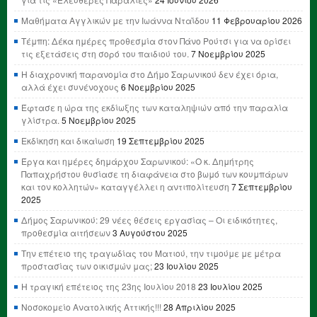
Μαθήματα Αγγλικών με την Ιωάννα Νταΐδου
11 Φεβρουαρίου 2026
Τέμπη: Δέκα ημέρες προθεσμία στον Πάνο Ρούτσι για να ορίσει
τις εξετάσεις στη σορό του παιδιού του.
7 Νοεμβρίου 2025
Η διαχρονική παρανομία στο Δήμο Σαρωνικού δεν έχει όρια,
αλλά έχει συνένοχους
6 Νοεμβρίου 2025
Έφτασε η ώρα της εκδίωξης των καταληψιών από την παραλία
γλίστρα.
5 Νοεμβρίου 2025
Εκδίκηση και δικαίωση
19 Σεπτεμβρίου 2025
Έργα και ημέρες δημάρχου Σαρωνικού: «Ο κ. Δημήτρης
Παπαχρήστου θυσίασε τη διαφάνεια στο βωμό των κουμπάρων
και τον κολλητών» καταγγέλλει η αντιπολίτευση
7 Σεπτεμβρίου
2025
Δήμος Σαρωνικού: 29 νέες θέσεις εργασίας – Οι ειδικότητες,
προθεσμία αιτήσεων
3 Αυγούστου 2025
Την επέτειο της τραγωδίας του Ματιού, την τιμούμε με μέτρα
προστασίας των οικισμών μας;
23 Ιουλίου 2025
Η τραγική επέτειος της 23ης Ιουλίου 2018
23 Ιουλίου 2025
Νοσοκομείο Ανατολικής Αττικής!!!
28 Απριλίου 2025