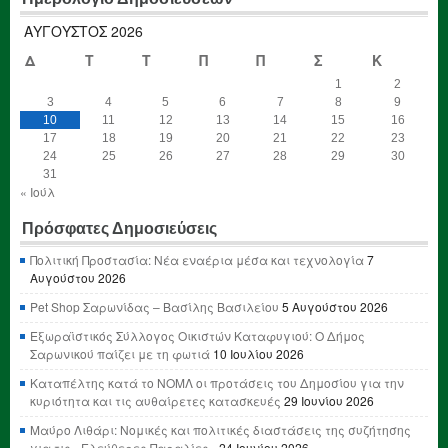
ΑΎΓΟΥΣΤΟΣ 2026
Δ
Τ
Τ
Π
Π
Σ
Κ
1
2
3
4
5
6
7
8
9
10
11
12
13
14
15
16
17
18
19
20
21
22
23
24
25
26
27
28
29
30
31
« Ιούλ
Πρόσφατες Δημοσιεύσεις
Πολιτική Προστασία: Νέα εναέρια μέσα και τεχνολογία
7
Αυγούστου 2026
Pet Shop Σαρωνίδας – Βασίλης Βασιλείου
5 Αυγούστου 2026
Εξωραϊστικός Σύλλογος Οικιστών Καταφυγιού: Ο Δήμος
Σαρωνικού παίζει με τη φωτιά
10 Ιουλίου 2026
Καταπέλτης κατά το ΝΟΜΛ οι προτάσεις του Δημοσίου για την
κυριότητα και τις αυθαίρετες κατασκευές
29 Ιουνίου 2026
Μαύρο Λιθάρι: Νομικές και πολιτικές διαστάσεις της συζήτησης
για τις «Ελεύθερες Παραλίες»
24 Ιουνίου 2026