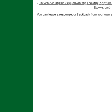
«
Το νέο Διοικητικό Συμβούλιο της Ένωσης Κρητών
Έφυγε από 
You can
leave a response
, or
trackback
from your own s