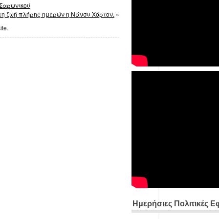
 Σαρωνικού
τη ζωή πλήρης ημερών η Νάνσυ Χόρτον.
»
ite.
Ημερήσιες Πολιτικές Ε