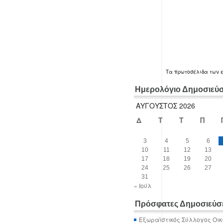
Τα
πρωτοσέλιδα
των 
Ημερολόγιο Δημοσιεύ
ΑΎΓΟΥΣΤΟΣ 2026
Δ
Τ
Τ
Π
3
4
5
6
10
11
12
13
17
18
19
20
24
25
26
27
31
« Ιούλ
Πρόσφατες Δημοσιεύσ
Εξωραϊστικός Σύλλογος Οικ