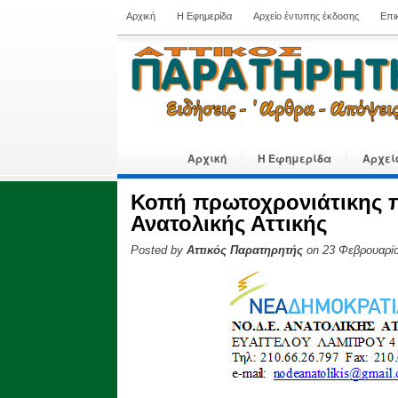
Αρχική
Η Εφημερίδα
Αρχείο έντυπης έκδοσης
Επι
Αρχική
Η Εφημερίδα
Αρχεί
Κοπή πρωτοχρονιάτικης π
Ανατολικής Αττικής
Posted by
Αττικός Παρατηρητής
on 23 Φεβρουαρίο