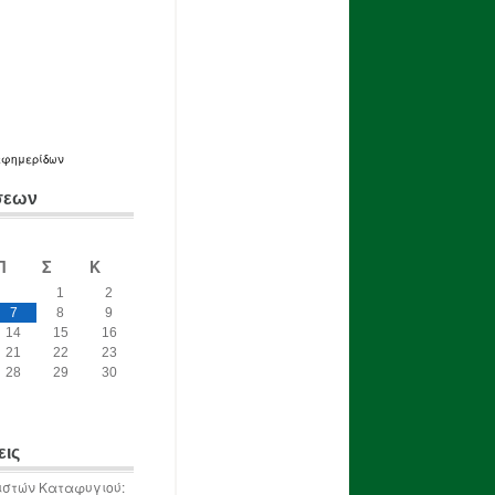
εφημερίδων
σεων
Π
Σ
Κ
1
2
7
8
9
14
15
16
21
22
23
28
29
30
εις
ιστών Καταφυγιού: