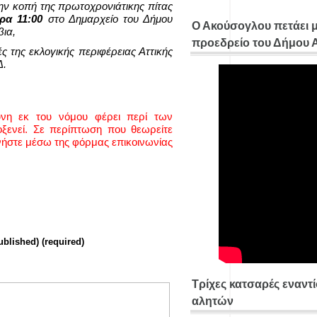
την κοπή της πρωτοχρονιάτικης πίτας
ρα 11:00
στο Δημαρχείο του Δήμου
Ο Ακούσογλου πετάει 
βια,
προεδρείο του Δήμου
ές της εκλογικής περιφέρειας Αττικής
Δ.
ύνη εκ του νόμου φέρει περί των
ενεί. Σε περίπτωση που θεωρείτε
νήστε μέσω της φόρμας επικοινωνίας
ublished) (required)
Τρίχες κατσαρές εναντ
αλητών