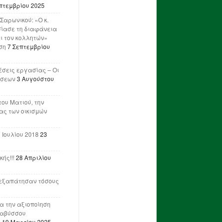
πτεμβρίου 2025
Σαρωνικού: «Ο κ.
ίασε τη διαφάνεια
ι τον κολλητών»
ση
7 Σεπτεμβρίου
έσεις εργασίας – Οι
ήσεων
3 Αυγούστου
του Ματιού, την
ας των οικισμών
 Ιουλίου 2018
23
ής!!!
28 Απριλίου
ν εξαπάτησαν τόσους
ια την αξιοποίηση
ναβύσσου
η
19 Μαρτίου 2025