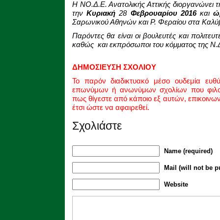
Η
NO
.Δ.Ε. Ανατολικής Αττικής διοργανώνει 
την
Κυριακή
28
Φεβρουαρίου 2016
και
ώ
Σαρωνικού Αθηνών και Ρ. Φεραίου στα Καλύ
Παρόντες θα είναι οι βουλευτές και πολιτευτ
καθώς και εκπρόσωποι του κόμματος της Ν.
ΔΗΜΟΣΙΕΥΣΗ ΣΧΟΛΙΟΥ
Το παρόν διαδικτυακό μέσο ουδεμία ευθ
επωνύμων ή ανωνύμων σχολίων που φιλοξ
πως θίγεστε από κάποιο εξ αυτών, επικοινω
έτσι ώστε να αφαιρεθεί.
Σχολιάστε
Name (required)
Mail (will not be p
Website