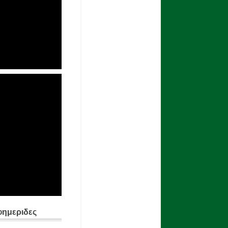
φημεριδες