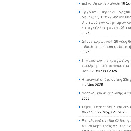
Εκδίκηση και δικαίωση
19 Σε
Έργα και ημέρες δημάρχου 
Δημήτρης Παπαχρήστου θυσ
στο βωμό των κουμπάρων κα
καταγγέλλει η αντιπολίτευ
2025
Δήμος Σαρωνικού: 29 νέες θ
ειδικότητες, προθεσμία αιτ
2025
Την επέτειο της τραγωδίας 
τιμούμε με μέτρα προστασί
μας;
23 Ιουλίου 2025
Η τραγική επέτειος της 23ης
Ιουλίου 2025
Νοσοκομείο Ανατολικής Αττικ
2025
Τέμπη: Ποτέ τόσοι λίγοι δε
πολλούς
29 Μαρτίου 2025
Επενδυτικό σχέδιο €2 δισ. γ
του ακινήτου στις Αλυκές Α
επεξεργάζεται η κυβέρνησ