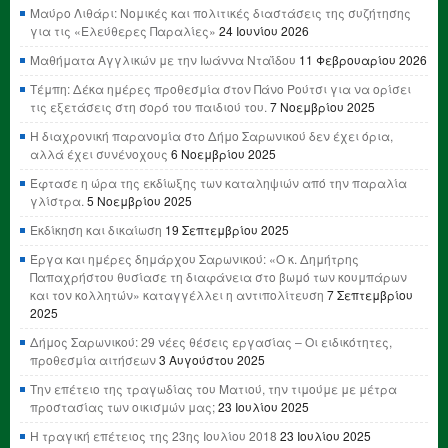
Μαύρο Λιθάρι: Νομικές και πολιτικές διαστάσεις της συζήτησης
για τις «Ελεύθερες Παραλίες»
24 Ιουνίου 2026
Μαθήματα Αγγλικών με την Ιωάννα Νταΐδου
11 Φεβρουαρίου 2026
Τέμπη: Δέκα ημέρες προθεσμία στον Πάνο Ρούτσι για να ορίσει
τις εξετάσεις στη σορό του παιδιού του.
7 Νοεμβρίου 2025
Η διαχρονική παρανομία στο Δήμο Σαρωνικού δεν έχει όρια,
αλλά έχει συνένοχους
6 Νοεμβρίου 2025
Έφτασε η ώρα της εκδίωξης των καταληψιών από την παραλία
γλίστρα.
5 Νοεμβρίου 2025
Εκδίκηση και δικαίωση
19 Σεπτεμβρίου 2025
Έργα και ημέρες δημάρχου Σαρωνικού: «Ο κ. Δημήτρης
Παπαχρήστου θυσίασε τη διαφάνεια στο βωμό των κουμπάρων
και τον κολλητών» καταγγέλλει η αντιπολίτευση
7 Σεπτεμβρίου
2025
Δήμος Σαρωνικού: 29 νέες θέσεις εργασίας – Οι ειδικότητες,
προθεσμία αιτήσεων
3 Αυγούστου 2025
Την επέτειο της τραγωδίας του Ματιού, την τιμούμε με μέτρα
προστασίας των οικισμών μας;
23 Ιουλίου 2025
Η τραγική επέτειος της 23ης Ιουλίου 2018
23 Ιουλίου 2025