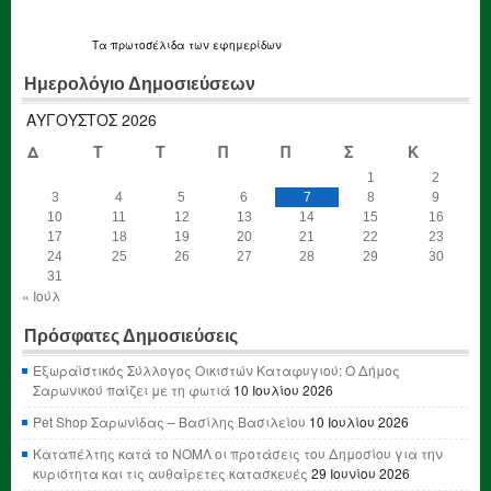
Τα
πρωτοσέλιδα
των εφημερίδων
Ημερολόγιο Δημοσιεύσεων
ΑΎΓΟΥΣΤΟΣ 2026
Δ
Τ
Τ
Π
Π
Σ
Κ
1
2
3
4
5
6
7
8
9
10
11
12
13
14
15
16
17
18
19
20
21
22
23
24
25
26
27
28
29
30
31
« Ιούλ
Πρόσφατες Δημοσιεύσεις
Εξωραϊστικός Σύλλογος Οικιστών Καταφυγιού: Ο Δήμος
Σαρωνικού παίζει με τη φωτιά
10 Ιουλίου 2026
Pet Shop Σαρωνίδας – Βασίλης Βασιλείου
10 Ιουλίου 2026
Καταπέλτης κατά το ΝΟΜΛ οι προτάσεις του Δημοσίου για την
κυριότητα και τις αυθαίρετες κατασκευές
29 Ιουνίου 2026