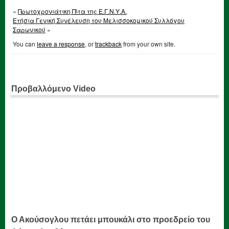
«
Πρωτοχρονιάτικη Πίτα της Ε.Γ.Ν.Υ.Α.
Ετήσια Γενική Συνέλευση του Μελισσοκομικού Συλλόγου
Σαρωνικού
»
You can
leave a response
, or
trackback
from your own site.
Προβαλλόμενο Video
Ο Ακούσογλου πετάει μπουκάλι στο προεδρείο του