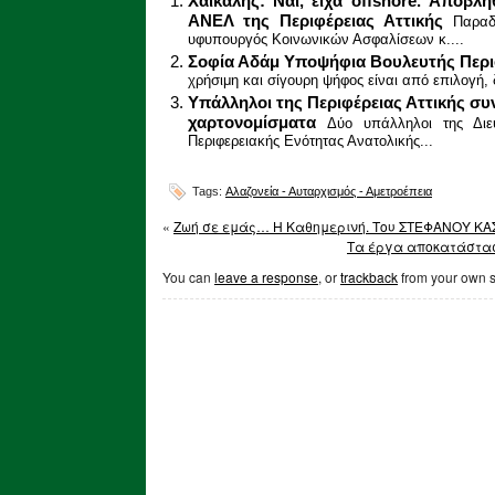
Χαϊκάλης: Ναι, είχα offshore. Αποβ
ΑΝΕΛ της Περιφέρειας Αττικής
Παραδ
υφυπουργός Κοινωνικών Ασφαλίσεων κ....
Σοφία Αδάμ Υποψήφια Βουλευτής Περι
χρήσιμη και σίγουρη ψήφος είναι από επιλογή, δ
Υπάλληλοι της Περιφέρειας Αττικής σ
χαρτονομίσματα
Δύο υπάλληλοι της Διε
Περιφερειακής Ενότητας Ανατολικής...
Tags:
Αλαζονεία - Αυταρχισμός - Αμετροέπεια
«
Ζωή σε εμάς… Η Καθημερινή. Tου ΣΤΕΦΑΝΟΥ Κ
Τα έργα αποκατάσταση
You can
leave a response
, or
trackback
from your own s