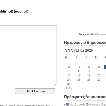
ublished) (required)
Τα
πρωτοσέλιδα
των 
Ημερολόγιο Δημοσιεύ
ΑΎΓΟΥΣΤΟΣ 2026
Δ
Τ
Τ
Π
3
4
5
6
10
11
12
13
17
18
19
20
24
25
26
27
31
« Ιούλ
Πρόσφατες Δημοσιεύσ
Εξωραϊστικός Σύλλογος Οικ