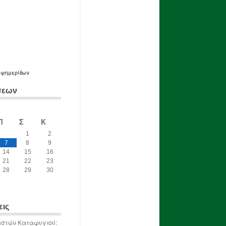
εφημερίδων
σεων
Π
Σ
Κ
1
2
7
8
9
14
15
16
21
22
23
28
29
30
εις
ιστών Καταφυγιού: