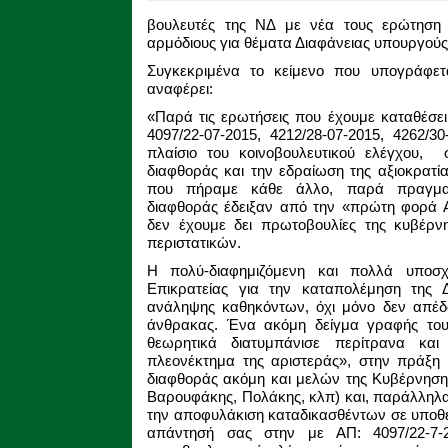
βουλευτές της ΝΔ με νέα τους ερώτηση
αρμόδιους για θέματα Διαφάνειας υπουργούς
Συγκεκριμένα το κείμενο που υπογράφετ
αναφέρει:
«Παρά τις ερωτήσεις που έχουμε καταθέσει 
4097/22-07-2015, 4212/28-07-2015, 4262/30
πλαίσιο του κοινοβουλευτικού ελέγχου, 
διαφθοράς και την εδραίωση της αξιοκρατία
που πήραμε κάθε άλλο, παρά πραγματ
διαφθοράς έδειξαν από την «πρώτη φορά 
δεν έχουμε δει πρωτοβουλίες της κυβέρνη
περιστατικών.
Η πολύ-διαφημιζόμενη και πολλά υποσ
Επικρατείας για την καταπολέμηση της 
ανάληψης καθηκόντων, όχι μόνο δεν απέδ
άνθρακας. Ένα ακόμη δείγμα γραφής του
θεωρητικά διατυμπάνισε περίτρανα κα
πλεονέκτημα της αριστεράς», στην πράξη
διαφθοράς ακόμη και μελών της Κυβέρνησ
Βαρουφάκης, Πολάκης, κλπ) και, παράλληλα,
την αποφυλάκιση καταδικασθέντων σε υποθέσ
απάντησή σας στην με ΑΠ: 4097/22-7-