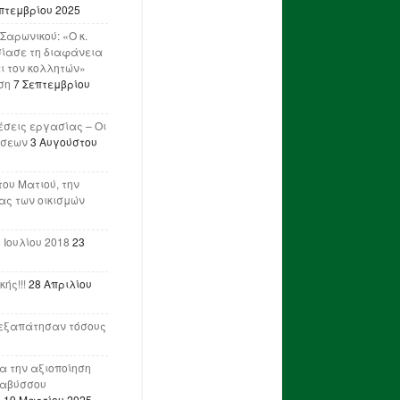
πτεμβρίου 2025
Σαρωνικού: «Ο κ.
ίασε τη διαφάνεια
ι τον κολλητών»
ση
7 Σεπτεμβρίου
έσεις εργασίας – Οι
ήσεων
3 Αυγούστου
του Ματιού, την
ας των οικισμών
 Ιουλίου 2018
23
ής!!!
28 Απριλίου
ν εξαπάτησαν τόσους
ια την αξιοποίηση
ναβύσσου
η
19 Μαρτίου 2025