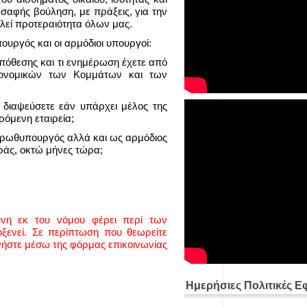
 σαφής βούληση, με πράξεις, για την
λεί προτεραιότητα όλων μας.
υργός και οι αρμόδιοι υπουργοί:
 υπόθεσης και τι ενημέρωση έχετε από
κονομικών των Κομμάτων και των
 διαψεύσετε εάν υπάρχει μέλος της
όμενη εταιρεία;
ς πρωθυπουργός αλλά και ως αρμόδιος
ράς, οκτώ μήνες τώρα;
ύνη εκ του νόμου φέρει περί των
ενεί. Σε περίπτωση που θεωρείτε
νήστε μέσω της φόρμας επικοινωνίας
Ημερήσιες Πολιτικές Ε