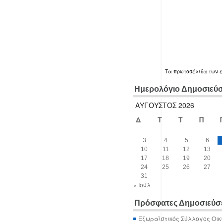
Τα
πρωτοσέλιδα
των 
Ημερολόγιο Δημοσιεύ
ΑΎΓΟΥΣΤΟΣ 2026
Δ
Τ
Τ
Π
3
4
5
6
10
11
12
13
17
18
19
20
24
25
26
27
31
« Ιούλ
Πρόσφατες Δημοσιεύσ
Εξωραϊστικός Σύλλογος Οικ