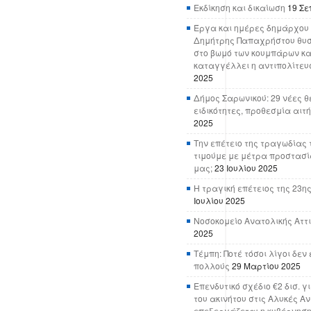
Εκδίκηση και δικαίωση
19 Σε
Έργα και ημέρες δημάρχου 
Δημήτρης Παπαχρήστου θυσ
στο βωμό των κουμπάρων κα
καταγγέλλει η αντιπολίτευ
2025
Δήμος Σαρωνικού: 29 νέες θ
ειδικότητες, προθεσμία αιτ
2025
Την επέτειο της τραγωδίας 
τιμούμε με μέτρα προστασί
μας;
23 Ιουλίου 2025
Η τραγική επέτειος της 23ης
Ιουλίου 2025
Νοσοκομείο Ανατολικής Αττικ
2025
Τέμπη: Ποτέ τόσοι λίγοι δε
πολλούς
29 Μαρτίου 2025
Επενδυτικό σχέδιο €2 δισ. γ
του ακινήτου στις Αλυκές Α
επεξεργάζεται η κυβέρνησ