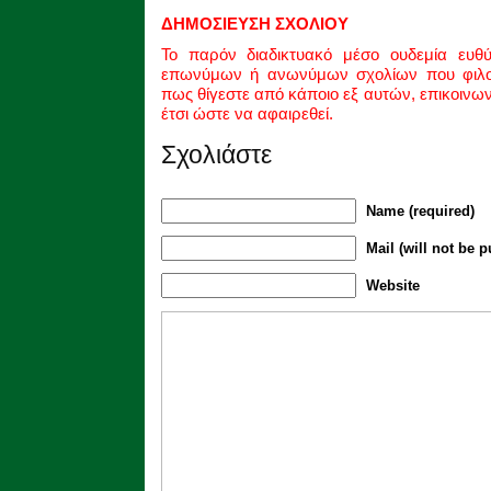
ΔΗΜΟΣΙΕΥΣΗ ΣΧΟΛΙΟΥ
Το παρόν διαδικτυακό μέσο ουδεμία ευθ
επωνύμων ή ανωνύμων σχολίων που φιλοξ
πως θίγεστε από κάποιο εξ αυτών, επικοινω
έτσι ώστε να αφαιρεθεί.
Σχολιάστε
Name (required)
Mail (will not be p
Website