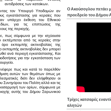
αντιδράσεις των κατοίκων.
Ο Ακούσογλου πετάει 
ώντας τον Υπουργό Υποδομών αν
προεδρείο του Δήμου
ους εγκατάστασης για κεραίες που
 αν υπάρχει έκθεση του Εθνικού
εδίων, για τις επιπτώσεις της
κους της περιοχής.
ρε, πως σύμφωνα με την ισχύουσα
υ εκπέμπεται από τις κεραίες στην
 όρο εκπομπής ακτινοβολίας της
 εκπομπής ακτινοβολίας δεν μπορεί
ωθεί ανά περιοχή εγκατάστασης. Και
ειοδοτήσεις για την εγκατάσταση των
ουργείο.
 ανέφερε πως και κατά το παρελθόν
ρύθμιση αυτών των θεμάτων όπως με
εσματικές διότι δεν ελήφθησαν οι
υ Συνηγόρου του Πολίτη αλλά και τις
απροσαρμογή των ορίων, σύμφωνα με
εριοχής αυτής του Δήμου Σαρωνικού
Τρίχες κατσαρές εναντ
αλητών