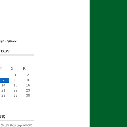
εφημερίδων
σεων
Π
Σ
Κ
1
2
7
8
9
14
15
16
21
22
23
28
29
30
εις
ιστών Καταφυγιού: