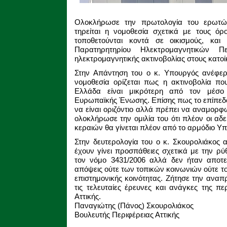
Ολοκλήρωσε την πρωτολογία του ερωτ
τηρείται η νομοθεσία σχετικά με τους όρ
τοποθετούνται κοντά σε οικισμούς, και
Παρατηρητηρίου Ηλεκτρομαγνητικών Π
ηλεκτρομαγνητικής ακτινοβολίας στους κατοί
Στην Απάντηση του ο κ. Υπουργός ανέφε
νομοθεσία ορίζεται πως η ακτινοβολία πο
Ελλάδα είναι μικρότερη από τον μέσο
Ευρωπαϊκής Ένωσης. Επίσης πως το επίπεδο
να είναι οριζόντιο αλλά πρέπει να αναμορφ
ολοκλήρωσε την ομιλία του ότι πλέον οι αδ
κεραιών θα γίνεται πλέον από το αρμόδιο Υπ
Στην δευτερολογία του ο κ. Σκουρολιάκος
έχουν γίνει προσπάθειες σχετικά με την 
τον νόμο 3431/2006 αλλά δεν ήταν αποτελ
απόψεις ούτε των τοπικών κοινωνιών ούτε το
επιστημονικής κοινότητας. Ζήτησε την αν
τις τελευταίες έρευνες και ανάγκες της π
Αττικής.
Παναγιώτης (Πάνος) Σκουρολιάκος
Βουλευτής Περιφέρειας Αττικής