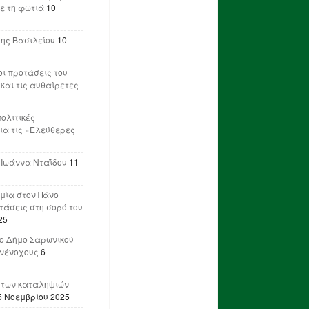
ε τη φωτιά
10
λης Βασιλείου
10
ι προτάσεις του
 και τις αυθαίρετες
πολιτικές
ια τις «Ελεύθερες
 Ιωάννα Νταΐδου
11
μία στον Πάνο
ετάσεις στη σορό του
25
ο Δήμο Σαρωνικού
υνένοχους
6
 των καταληψιών
5 Νοεμβρίου 2025