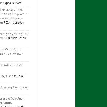
πτεμβρίου 2025
Σαρωνικού: «Ο κ.
ίασε τη διαφάνεια
ι τον κολλητών»
ση
7 Σεπτεμβρίου
έσεις εργασίας – Οι
ήσεων
3 Αυγούστου
του Ματιού, την
ας των οικισμών
 Ιουλίου 2018
23
ής!!!
28 Απριλίου
ν εξαπάτησαν τόσους
ια την αξιοποίηση
ναβύσσου
η
19 Μαρτίου 2025