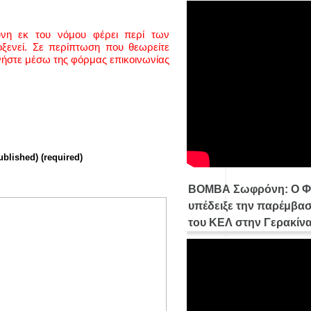
ύνη εκ του νόμου φέρει περί των
ενεί. Σε περίπτωση που θεωρείτε
νήστε μέσω της φόρμας επικοινωνίας
ublished) (required)
ΒΟΜΒΑ Σωφρόνη: Ο Φ
υπέδειξε την παρέμβασ
του ΚΕΛ στην Γερακίν