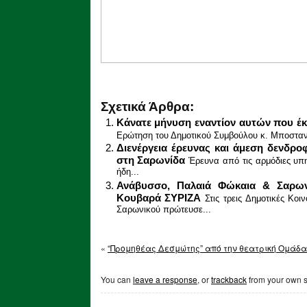
Σχετικά Άρθρα:
Κάνατε μήνυση εναντίον αυτών που έκ
Ερώτηση του Δημοτικού Συμβούλου κ. Μποστανίτ
Διενέργεια έρευνας και άμεση δενδρο
στη Σαρωνίδα
Έρευνα από τις αρμόδιες υπη
ήδη...
Ανάβυσσο, Παλαιά Φώκαια & Σαρων
Κουβαρά ΣΥΡΙΖΑ
Στις τρεις Δημοτικές Κο
Σαρωνικού πρώτευσε...
«
“Προμηθέας Δεσμώτης” από την θεατρική Ομάδα 
You can
leave a response
, or
trackback
from your own s