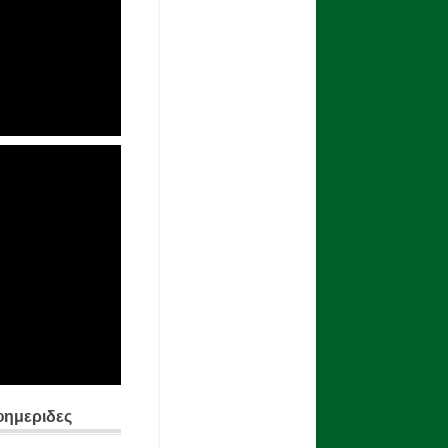
φημεριδες