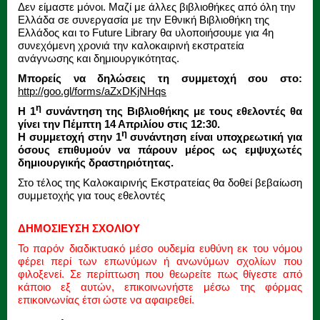
Δεν είμαστε μόνοι. Μαζί με άλλες βιβλιοθήκες από όλη την
Ελλάδα σε συνεργασία με την Εθνική Βιβλιοθήκη της
Ελλάδος και το Future Library θα υλοποιήσουμε για 4η
συνεχόμενη χρονιά την καλοκαιρινή εκστρατεία
ανάγνωσης και δημιουργικότητας.
Μπορείς να δηλώσεις τη συμμετοχή σου στο:
http://goo.gl/forms/aZxDKjNHqs
η
Η 1
συνάντηση της Βιβλιοθήκης με τους εθελοντές θα
γίνει την Πέμπτη 14 Απριλίου στις 12:30.
η
Η συμμετοχή στην 1
συνάντηση είναι υποχρεωτική για
όσους επιθυμούν να πάρουν μέρος ως εμψυχωτές
δημιουργικής δραστηριότητας.
Στο τέλος της Καλοκαιρινής Εκστρατείας θα δοθεί βεβαίωση
συμμετοχής για τους εθελοντές
ΔΗΜΟΣΙΕΥΣΗ ΣΧΟΛΙΟΥ
Το παρόν διαδικτυακό μέσο ουδεμία ευθύνη εκ του νόμου
φέρει περί των επωνύμων ή ανωνύμων σχολίων που
φιλοξενεί. Σε περίπτωση που θεωρείτε πως θίγεστε από
κάποιο εξ αυτών, επικοινωνήστε μέσω της φόρμας
επικοινωνίας έτσι ώστε να αφαιρεθεί.