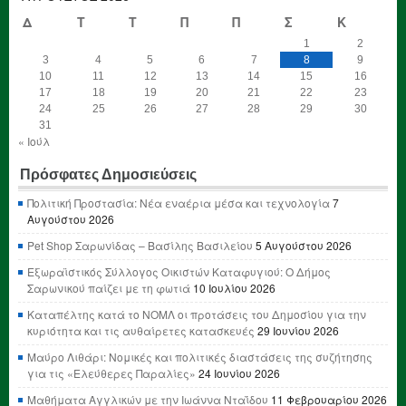
Δ
Τ
Τ
Π
Π
Σ
Κ
1
2
3
4
5
6
7
8
9
10
11
12
13
14
15
16
17
18
19
20
21
22
23
24
25
26
27
28
29
30
31
« Ιούλ
Πρόσφατες Δημοσιεύσεις
Πολιτική Προστασία: Νέα εναέρια μέσα και τεχνολογία
7
Αυγούστου 2026
Pet Shop Σαρωνίδας – Βασίλης Βασιλείου
5 Αυγούστου 2026
Εξωραϊστικός Σύλλογος Οικιστών Καταφυγιού: Ο Δήμος
Σαρωνικού παίζει με τη φωτιά
10 Ιουλίου 2026
Καταπέλτης κατά το ΝΟΜΛ οι προτάσεις του Δημοσίου για την
κυριότητα και τις αυθαίρετες κατασκευές
29 Ιουνίου 2026
Μαύρο Λιθάρι: Νομικές και πολιτικές διαστάσεις της συζήτησης
για τις «Ελεύθερες Παραλίες»
24 Ιουνίου 2026
Μαθήματα Αγγλικών με την Ιωάννα Νταΐδου
11 Φεβρουαρίου 2026