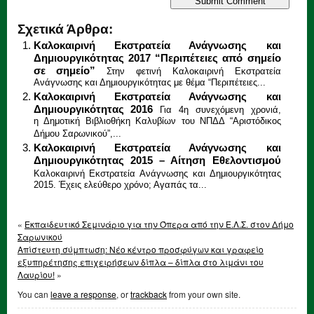
Σχετικά Άρθρα:
Καλοκαιρινή Εκστρατεία Ανάγνωσης και
Δημιουργικότητας 2017 “Περιπέτειες από σημείο
σε σημείο”
Στην φετινή Καλοκαιρινή Εκστρατεία
Ανάγνωσης και Δημιουργικότητας με θέμα “Περιπέτειες...
Καλοκαιρινή Εκστρατεία Ανάγνωσης και
Δημιουργικότητας 2016
Για 4η συνεχόμενη χρονιά,
η Δημοτική Βιβλιοθήκη Καλυβίων του ΝΠΔΔ “Αριστόδικος
Δήμου Σαρωνικού”,...
Καλοκαιρινή Εκστρατεία Ανάγνωσης και
Δημιουργικότητας 2015 – Αίτηση Εθελοντισμού
Καλοκαιρινή Εκστρατεία Ανάγνωσης και Δημιουργικότητας
2015. Έχεις ελεύθερο χρόνο; Αγαπάς τα...
«
Εκπαιδευτικό Σεμινάριο για την Όπερα από την Ε.Λ.Σ. στον Δήμο
Σαρωνικού
Απίστευτη σύμπτωση: Νέο κέντρο προσφύγων και γραφείο
εξυπηρέτησης επιχειρήσεων δίπλα – δίπλα στο λιμάνι του
Λαυρίου!
»
You can
leave a response
, or
trackback
from your own site.