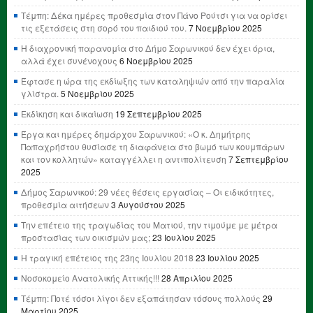
Τέμπη: Δέκα ημέρες προθεσμία στον Πάνο Ρούτσι για να ορίσει
τις εξετάσεις στη σορό του παιδιού του.
7 Νοεμβρίου 2025
Η διαχρονική παρανομία στο Δήμο Σαρωνικού δεν έχει όρια,
αλλά έχει συνένοχους
6 Νοεμβρίου 2025
Έφτασε η ώρα της εκδίωξης των καταληψιών από την παραλία
γλίστρα.
5 Νοεμβρίου 2025
Εκδίκηση και δικαίωση
19 Σεπτεμβρίου 2025
Έργα και ημέρες δημάρχου Σαρωνικού: «Ο κ. Δημήτρης
Παπαχρήστου θυσίασε τη διαφάνεια στο βωμό των κουμπάρων
και τον κολλητών» καταγγέλλει η αντιπολίτευση
7 Σεπτεμβρίου
2025
Δήμος Σαρωνικού: 29 νέες θέσεις εργασίας – Οι ειδικότητες,
προθεσμία αιτήσεων
3 Αυγούστου 2025
Την επέτειο της τραγωδίας του Ματιού, την τιμούμε με μέτρα
προστασίας των οικισμών μας;
23 Ιουλίου 2025
Η τραγική επέτειος της 23ης Ιουλίου 2018
23 Ιουλίου 2025
Νοσοκομείο Ανατολικής Αττικής!!!
28 Απριλίου 2025
Τέμπη: Ποτέ τόσοι λίγοι δεν εξαπάτησαν τόσους πολλούς
29
Μαρτίου 2025